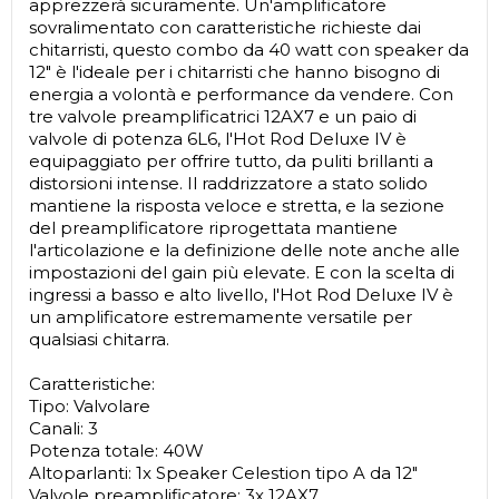
apprezzerà sicuramente. Un'amplificatore
sovralimentato con caratteristiche richieste dai
chitarristi, questo combo da 40 watt con speaker da
12" è l'ideale per i chitarristi che hanno bisogno di
energia a volontà e performance da vendere. Con
tre valvole preamplificatrici 12AX7 e un paio di
valvole di potenza 6L6, l'Hot Rod Deluxe IV è
equipaggiato per offrire tutto, da puliti brillanti a
distorsioni intense. Il raddrizzatore a stato solido
mantiene la risposta veloce e stretta, e la sezione
del preamplificatore riprogettata mantiene
l'articolazione e la definizione delle note anche alle
impostazioni del gain più elevate. E con la scelta di
ingressi a basso e alto livello, l'Hot Rod Deluxe IV è
un amplificatore estremamente versatile per
qualsiasi chitarra.
Caratteristiche:
Tipo: Valvolare
Canali: 3
Potenza totale: 40W
Altoparlanti: 1x Speaker Celestion tipo A da 12"
Valvole preamplificatore: 3x 12AX7