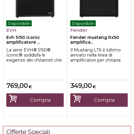
Disponibile
Disponibile
EVH
Fender
Evh 5150 iconic
Fender mustang ltx50
amplificatore ...
amplifica...
La serie EVH® 5150®
Il Mustang LTX è lultimo
Iconic® soddisfa le
arrivato nella linea di
esigenze dei chitarristi che
amplificatori per chitarra
suonano e registrano
più famosa al mondo.
desiderando quel ...
Unisce tec...
769,00
349,00
€
€
Compra
Compra
Offerte Speciali