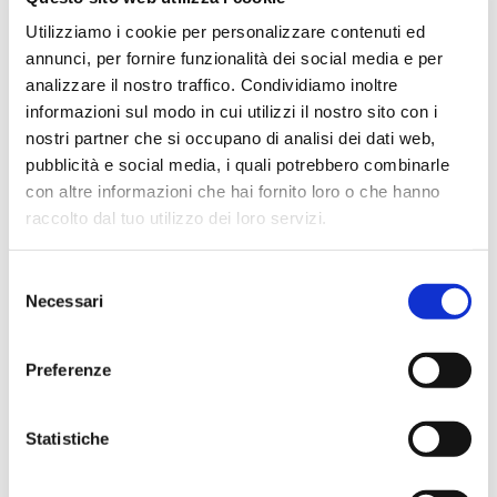
Hope Efrida
Utilizziamo i cookie per personalizzare contenuti ed
2 mesi fa
annunci, per fornire funzionalità dei social media e per
analizzare il nostro traffico. Condividiamo inoltre
★★★★★
informazioni sul modo in cui utilizzi il nostro sito con i
Ho acquistato un contrabbasso elettrico Stanzani, un
nostri partner che si occupano di analisi dei dati web,
microfono professionale, amplificatore, cuffie, aste e
pubblicità e social media, i quali potrebbero combinarle
cavi vari come regali per il mio compagno. Lo
con altre informazioni che hai fornito loro o che hanno
strumento è a dir poco meraviglioso e il resto dei
raccolto dal tuo utilizzo dei loro servizi.
prodotti è di alto livello. I venditori son..
Selezione
Necessari
del
consenso
Simone Gasparoni
un mese fa
Preferenze
★★★★★
Ottima esperienza d’acquisto. Comunicazione
Statistiche
puntuale e cordiale, spedizione rapida e prodotti
effettivamente disponibili come indicato sul sito, senza