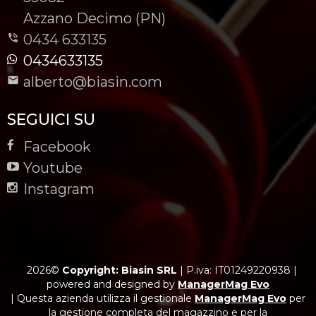
-
Azzano Decimo (PN)
0434 633135
0434633135
alberto@biasin.com
SEGUICI SU
Facebook
Youtube
Instagram
2026©
Copyright: Biasin SRL
|
P.iva: IT01249220938
|
powered and designed by
ManagerMag Evo
| Questa azienda utilizza il gestionale
ManagerMag Evo
per
la gestione completa del magazzino e per la