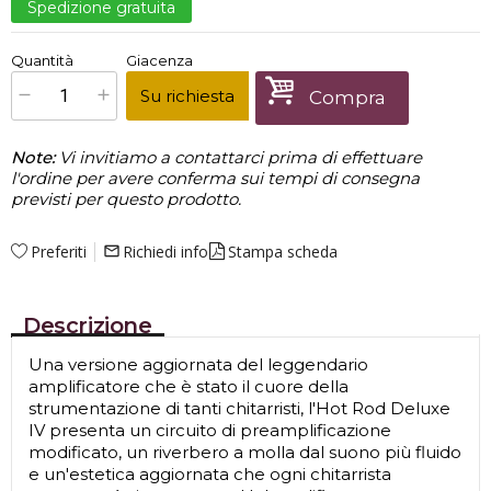
Spedizione gratuita
€
1.109,00
Quantità
Giacenza
x
1
Prezzo finale:
Su richiesta
Compra
Note:
Vi invitiamo a contattarci prima di effettuare
l'ordine per avere conferma sui tempi di consegna
previsti per questo prodotto.
Preferiti
Richiedi info
Stampa scheda
mail_outline
Descrizione
Una versione aggiornata del leggendario
amplificatore che è stato il cuore della
strumentazione di tanti chitarristi, l'Hot Rod Deluxe
IV presenta un circuito di preamplificazione
modificato, un riverbero a molla dal suono più fluido
e un'estetica aggiornata che ogni chitarrista