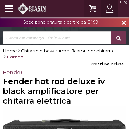
Blog
Spedizione gratuita a partire da € 199
close
Home
Chitarre e bassi
Amplificatori per chitarra
Combo
Prezzi Iva inclusa
Fender
Fender hot rod deluxe iv
black amplificatore per
chitarra elettrica