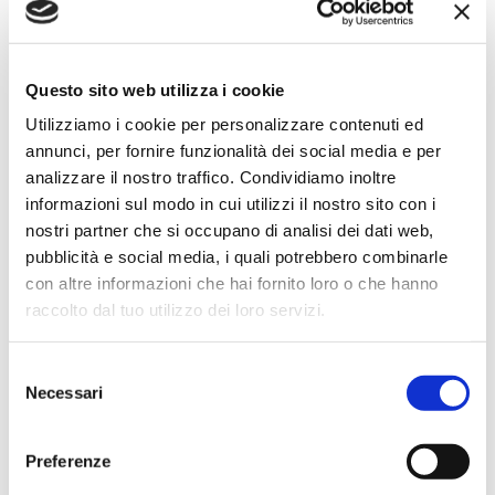
Simone Gasparoni
un mese fa
Questo sito web utilizza i cookie
★★★★★
Utilizziamo i cookie per personalizzare contenuti ed
annunci, per fornire funzionalità dei social media e per
Ottima esperienza d’acquisto. Comunicazione
analizzare il nostro traffico. Condividiamo inoltre
puntuale e cordiale, spedizione rapida e prodotti
informazioni sul modo in cui utilizzi il nostro sito con i
effettivamente disponibili come indicato sul sito, senza
nostri partner che si occupano di analisi dei dati web,
sorprese o ritardi. Servizio affidabile e professionale.
pubblicità e social media, i quali potrebbero combinarle
Negozio assolutamente consigliato, acqui..
con altre informazioni che hai fornito loro o che hanno
raccolto dal tuo utilizzo dei loro servizi.
Ciro Pio Donnarumma
Selezione
4 mesi fa
Necessari
del
consenso
★★★★★
Ho acquistato un Selmer Super Action 80 serie I da
Preferenze
Biasin e sono rimasto davvero super soddisfatto. Il sax