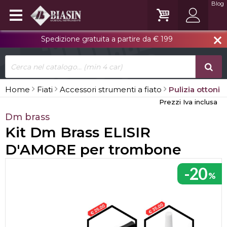
Blog
Spedizione gratuita a partire da € 199
close
Home
Fiati
Accessori strumenti a fiato
Pulizia ottoni
Prezzi Iva inclusa
Dm brass
Kit Dm Brass ELISIR
D'AMORE per trombone
-20
%