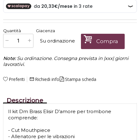
€
61,00
Quantità
Giacenza
x
1
Prezzo finale:
Su ordinazione
Compra
Note:
Su ordinazione. Consegna prevista in |xxx| giorni
lavorativi.
Preferiti
Richiedi info
Stampa scheda
mail_outline
Descrizione
Il kit Dm Brass Elisir D'amore per trombone
comprende:
- Cut Mouthpiece
- Allenatore per le vibrazioni