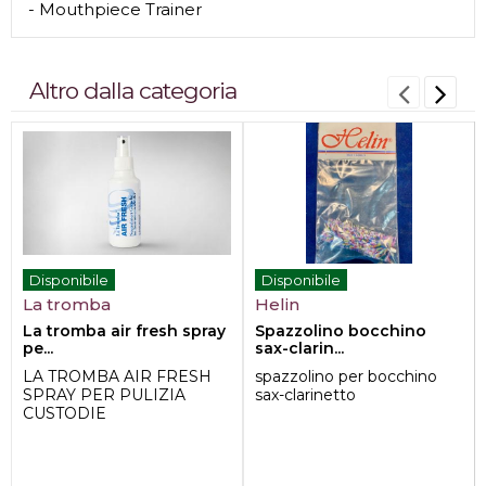
- Mouthpiece Trainer
Altro dalla categoria
Disponibile
Disponibile
La tromba
Helin
La tromba air fresh spray
Spazzolino bocchino
pe...
sax-clarin...
LA TROMBA AIR FRESH
spazzolino per bocchino
SPRAY PER PULIZIA
sax-clarinetto
CUSTODIE
AIR FRESH è perfetto se si
è alla ricerca di un prodot...