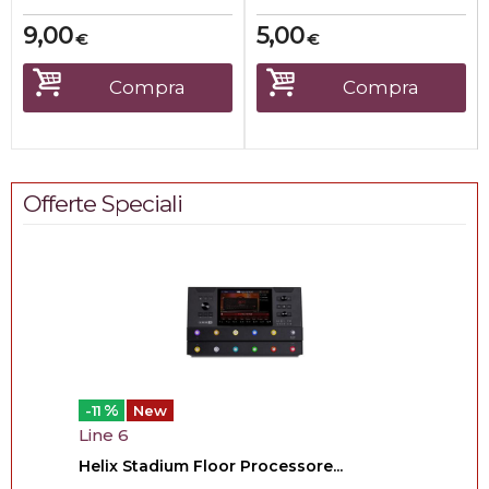
9,00
5,00
€
€
Compra
Compra
Offerte Speciali
%
-11
New
Line 6
Helix Stadium Floor Processore...