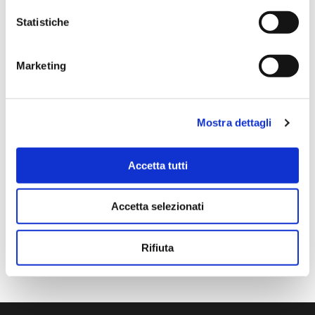
è arrivato in condizioni impeccabili, perfettamente
Statistiche
imballato e conforme alla descrizione. Il negozio si è
dimostrato serio e professionale,..
Marketing
Anna Prokhorova
Mostra dettagli
un mese fa
★★★★★
Accetta tutti
Volevo raccontarvi la nostra storia. Mia figlia studia con
Francesca Raimondi (La musica e Gioia) da diversi anni.
Accetta selezionati
Abbiamo ordinato tutti i violini dalla ditta Denis Basin.
Mentre suonava, il ponticello si è rotto e questo ci ha
messo in grossi guai..
Rifiuta