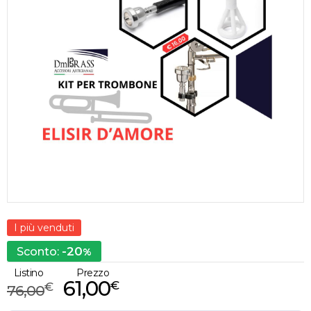
I più venduti
-20
Sconto:
%
Listino
Prezzo
61,00
€
€
76,00