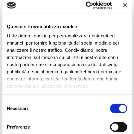
Simone Gasparoni
un mese fa
Questo sito web utilizza i cookie
Utilizziamo i cookie per personalizzare contenuti ed
★★★★★
annunci, per fornire funzionalità dei social media e per
Ottima esperienza d’acquisto. Comunicazione
analizzare il nostro traffico. Condividiamo inoltre
puntuale e cordiale, spedizione rapida e prodotti
informazioni sul modo in cui utilizzi il nostro sito con i
effettivamente disponibili come indicato sul sito, senza
nostri partner che si occupano di analisi dei dati web,
sorprese o ritardi. Servizio affidabile e professionale.
pubblicità e social media, i quali potrebbero combinarle
Negozio assolutamente consigliato, acqui..
con altre informazioni che hai fornito loro o che hanno
raccolto dal tuo utilizzo dei loro servizi.
Selezione
Ciro Pio Donnarumma
Necessari
del
4 mesi fa
consenso
★★★★★
Preferenze
Ho acquistato un Selmer Super Action 80 serie I da