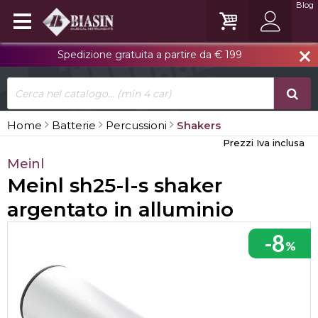
Blog
Spedizione gratuita a partire da € 199
close
Home
Batterie
Percussioni
Shakers
Prezzi Iva inclusa
Meinl
Meinl sh25-l-s shaker
argentato in alluminio
-8
%