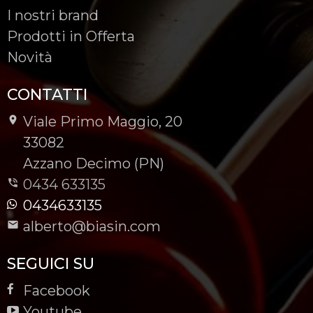
I nostri brand
Prodotti in Offerta
Novità
CONTATTI
Viale Primo Maggio, 20
-
33082
-
Azzano Decimo (PN)
0434 633135
0434633135
alberto@biasin.com
SEGUICI SU
Facebook
Youtube