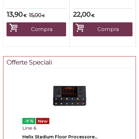
Plastica
DIM...
13,90
22,00
15,00
€
€
€
Compra
Compra
Offerte Speciali
%
-11
New
Line 6
Helix Stadium Floor Processore...