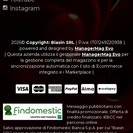
Instagram
2026©
Copyright: Biasin SRL
|
P.iva: IT01249220938
|
powered and designed by
ManagerMag Evo
| Questa azienda utilizza il gestionale
ManagerMag Evo
per
la gestione completa del magazzino e per la
sincronizzazione automatica con il sito di Ecommerce
integrato e i Marketplace |
Messaggio pubblicitario con
finalità promozionale. Offerta di
credito finalizzato. IEBCC nel
percorso online.
Salvo approvazione di Findomestic Banca S.p.A. per cui “Biasin
SRL” opera quale intermediario del credito, non in esclusiva.