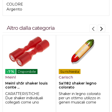
COLORE
Argento
Altro dalla categoria
%
-7
Disponibile
Su richiesta
Meinl
Carisch
Meinl sh5r shaker louis
Sa1182 shaker legno
conte ...
colorato
CARATTERISTICHE
Shaker in legno colorato
Due shaker individuali
per un ottimo utilizzo in
collegati come uno
generi musicali come
strumento
Rumba, Salsa,Jazz, Cha cha
MATERIALE
cha, Samba ...