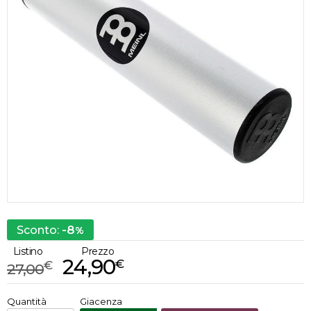
-8
Sconto:
%
Listino
Prezzo
24,90
€
€
27,00
€
24,90
Quantità
Giacenza
x
1
Prezzo finale: