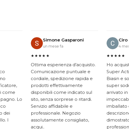
Simone Gasparoni
Ciro
un mese fa
4 mes
★★★★★
★★★★★
Ottima esperienza d’acquisto.
Ho acquis
ico
Comunicazione puntuale e
Super Acti
ono
cordiale, spedizione rapida e
Biasin e s
ficatore,
prodotti effettivamente
super soddi
ari come
disponibili come indicato sul
arrivato in
mpagno. Lo
sito, senza sorprese o ritardi.
impeccabi
oco
Servizio affidabile e
imballato 
to dei
professionale. Negozio
descrizione
lo. I
assolutamente consigliato,
dimostrato
acqui..
professiona