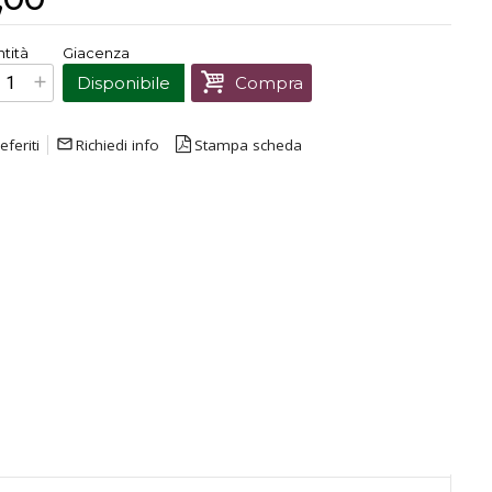
€
21,00
tità
Giacenza
Prezzo finale:
Disponibile
Compra
eferiti
mail_outline
Richiedi info
Stampa scheda