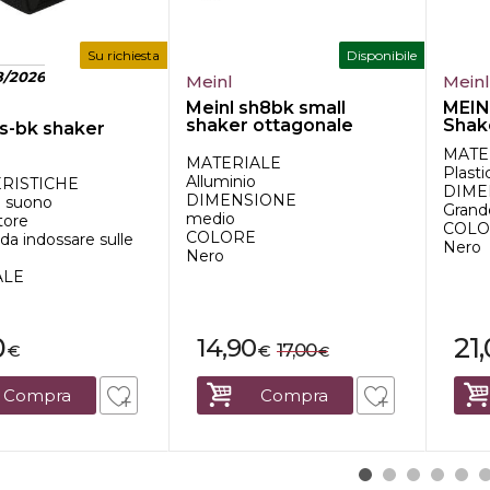
Su richiesta
Disponibile
8/2026
Meinl
Mein
Meinl sh8bk small
MEIN
shaker ottagonale
Shake
s-bk shaker
MATE
MATERIALE
Plasti
Alluminio
RISTICHE
DIME
DIMENSIONE
l suono
Grand
medio
atore
COLO
COLORE
a indossare sulle
Nero
Nero
ALE
0
21
14,90
17,00
€
€
€
Compra
Compra