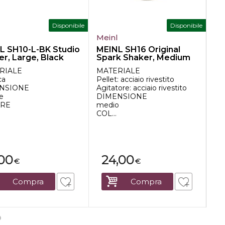
Disponibile
Disponibile
l
Meinl
Me
L SH10-L-BK Studio
MEINL SH16 Original
ME
r, Large, Black
Spark Shaker, Medium
Al
Ro
RIALE
MATERIALE
MA
ca
Pellet: acciaio rivestito
Al
NSIONE
Agitatore: acciaio rivestito
DI
e
DIMENSIONE
Gr
RE
medio
C
COL...
Ar
,00
24,00
€
€
Compra
Compra