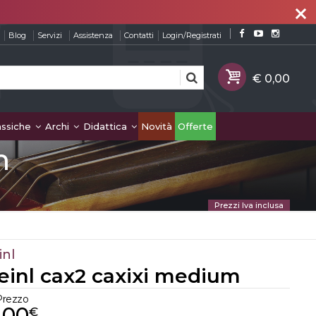
close
Blog
Servizi
Assistenza
Contatti
Login/Registrati
assiche
Archi
Didattica
Novità
Offerte
m
Prezzi Iva inclusa
inl
einl cax2 caxixi medium
Prezzo
,00
€