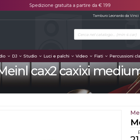
Spedizione gratuita a partire da € 199
Tamburo Leonardo da Vinci
dio
DJ
Studio
Luci e palchi
Video
Fiati
Percussioni cl
Meinl cax2 caxixi mediu
Me
M
21