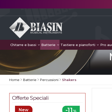
Chitarre e bassi
Batterie
Tastiere e pianoforti
Pro au
Home
Batterie
Percussioni
Shakers
Offerte Speciali
-11
New
%