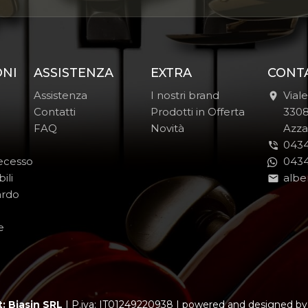
ONI
ASSISTENZA
EXTRA
CONT
Assistenza
I nostri brand
Vial
Contatti
Prodotti in Offerta
-
330
FAQ
Novità
-
Azza
0434
Recesso
0434
ili
albe
ardo
e
: Biasin SRL
|
P.iva: IT01249220938
|
powered and designed b