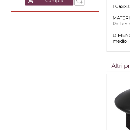
Compra
I Caxix
MATER
Rattan 
DIMEN
medio
Altri 