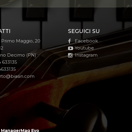
ATTI
SEGUICI SU
e Primo Maggio, 20
Facebook
82
Youtube
no Decimo (PN)
Instagram
 633135
633135
rto@biasin.com
y
ManagerMag Evo