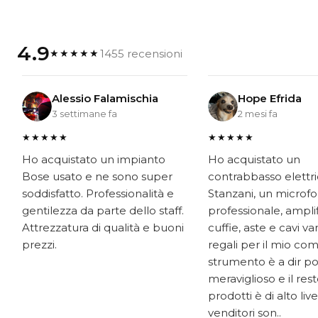
4.9
1455 recensioni
★★★★★
Alessio Falamischia
Hope Efrida
3 settimane fa
2 mesi fa
★★★★★
★★★★★
Ho acquistato un impianto
Ho acquistato un
Bose usato e ne sono super
contrabbasso elettr
soddisfatto. Professionalità e
Stanzani, un microf
gentilezza da parte dello staff.
professionale, ampli
Attrezzatura di qualità e buoni
cuffie, aste e cavi v
prezzi.
regali per il mio co
strumento è a dir p
meraviglioso e il res
prodotti è di alto livel
venditori son..