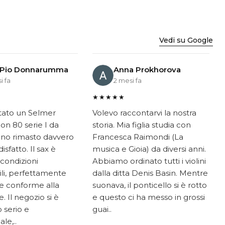
Vedi su Google
 Pio Donnarumma
Anna Prokhorova
i fa
2 mesi fa
★★★★★
tato un Selmer
Volevo raccontarvi la nostra
on 80 serie I da
storia. Mia figlia studia con
ono rimasto davvero
Francesca Raimondi (La
sfatto. Il sax è
musica e Gioia) da diversi anni.
 condizioni
Abbiamo ordinato tutti i violini
li, perfettamente
dalla ditta Denis Basin. Mentre
e conforme alla
suonava, il ponticello si è rotto
. Il negozio si è
e questo ci ha messo in grossi
 serio e
guai..
le,..