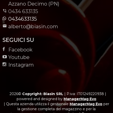
-
Azzano Decimo (PN)
0434 633135
0434633135
alberto@biasin.com
SEGUICI SU
Facebook
Youtube
Instagram
2026©
Copyright: Biasin SRL
|
P.iva: IT01249220938
|
powered and designed by
ManagerMag Evo
| Questa azienda utilizza il gestionale
ManagerMag Evo
per
la gestione completa del magazzino e per la