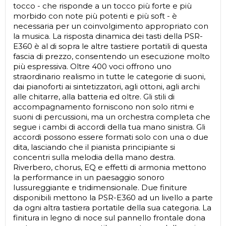
tocco - che risponde a un tocco più forte e più
morbido con note più potenti e più soft - è
necessaria per un coinvolgimento appropriato con
la musica. La risposta dinamica dei tasti della PSR-
E360 è al di sopra le altre tastiere portatili di questa
fascia di prezzo, consentendo un esecuzione molto
più espressiva. Oltre 400 voci offrono uno
straordinario realismo in tutte le categorie di suoni,
dai pianoforti ai sintetizzatori, agli ottoni, agli archi
alle chitarre, alla batteria ed oltre. Gli stili di
accompagnamento forniscono non solo ritmi e
suoni di percussioni, ma un orchestra completa che
segue i cambi di accordi della tua mano sinistra. Gli
accordi possono essere formati solo con una o due
dita, lasciando che il pianista principiante si
concentri sulla melodia della mano destra.
Riverbero, chorus, EQ e effetti di armonia mettono
la performance in un paesaggio sonoro
lussureggiante e tridimensionale. Due finiture
disponibili mettono la PSR-E360 ad un livello a parte
da ogni altra tastiera portatile della sua categoria. La
finitura in legno di noce sul pannello frontale dona