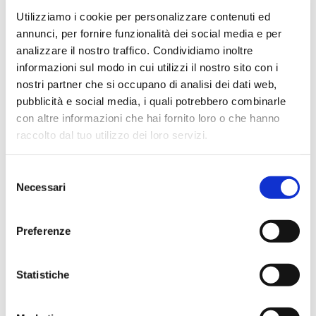
Utilizziamo i cookie per personalizzare contenuti ed
annunci, per fornire funzionalità dei social media e per
analizzare il nostro traffico. Condividiamo inoltre
informazioni sul modo in cui utilizzi il nostro sito con i
nostri partner che si occupano di analisi dei dati web,
pubblicità e social media, i quali potrebbero combinarle
4.9
1455 recensioni
★★★★★
con altre informazioni che hai fornito loro o che hanno
Vedi su Google
raccolto dal tuo utilizzo dei loro servizi.
Alessio Falamischia
Selezione
3 settimane fa
Necessari
del
★★★★★
consenso
Ho acquistato un impianto Bose usato e ne sono
Preferenze
super soddisfatto. Professionalità e gentilezza da parte
dello staff. Attrezzatura di qualità e buoni prezzi.
Statistiche