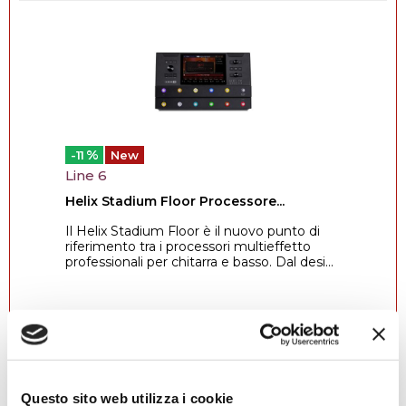
%
-11
New
Line 6
Helix Stadium Floor Processore...
Il Helix Stadium Floor è il nuovo punto di
riferimento tra i processori multieffetto
professionali per chitarra e basso. Dal desi...
31/08/2026
In offerta fino a:
1.639,00
€
1.848,00
€
Compra
Questo sito web utilizza i cookie