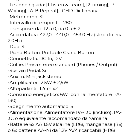
-Lezione / guida: [1 Listen & Learn], [2 Timing], [3
Waiting], [A-B Repeat], [CHD Dictionary]
-Metronomo: Sì
-Intervallo di tempo: 11 - 280
-Transpose: da -12 a 0, da 0 a +12
-Accordatura: 427,0 - 440,0 - 453,0 Hz (step di circa
2,0Hz)
-Duo: Sì
-Piano Button: Portable Grand Button
-Connettività: DC In, 12V
-Cuffie: Presa stereo standard (Phones / Output)
-Sustain Pedal: Sì
-Aux In: Mini jack stereo
-Amplificatori: 2,5W + 2,5W
-Altoparlanti : 12cm x2
-Consumo energetico: 6W (con l'alimentatore PA-
130)
-Spegnimento automatico: Sì
-Alimentazione: Alimentatore PA-130 (incluso), PA-
3C o equivalente raccomandato da Yamaha
-Batterie 6x AA 1.5V alcaline (LR6), manganese (R6)
o 6x batterie AA-Ni da 1,2V "AA" ricaricabili (HR6)