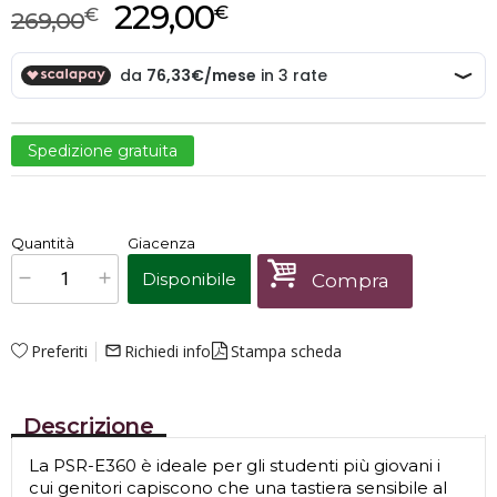
229,00
€
€
269,00
Spedizione gratuita
€
229,00
Quantità
Giacenza
x
1
Prezzo finale:
Disponibile
Compra
Preferiti
Richiedi info
Stampa scheda
mail_outline
Descrizione
La PSR-E360 è ideale per gli studenti più giovani i
cui genitori capiscono che una tastiera sensibile al