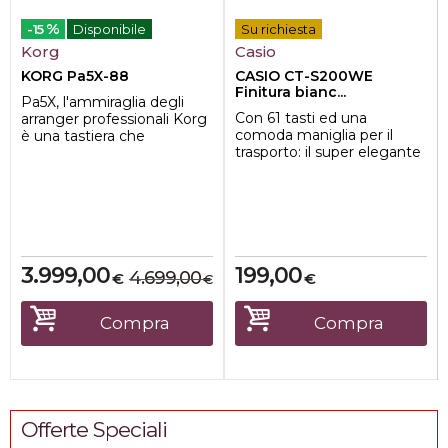
%
-15
Disponibile
Su richiesta
Korg
Casio
KORG Pa5X-88
CASIO CT-S200WE
Finitura bianc...
Pa5X, l'ammiraglia degli
Con 61 tasti ed una
arranger professionali Korg
comoda maniglia per il
è una tastiera che
trasporto: il super elegante
ridefinisce i parametri
CT-S200 garantisce ottima
tecnici e mus...
musica a cas...
3.999,00
199,00
4.699,00
€
€
€
Compra
Compra
Offerte Speciali