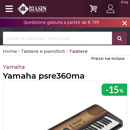
Blog
Spedizione gratuita a partire da € 199
close
Home
Tastiere e pianoforti
Tastiere
Prezzi Iva inclusa
Yamaha
Yamaha psre360ma
-15
%