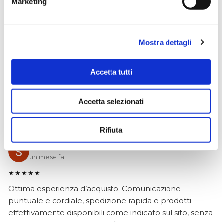
Marketing
Hope Efrida
2 mesi fa
★★★★★
Mostra dettagli
Ho acquistato un contrabbasso elettrico Stanzani, un
microfono professionale, amplificatore, cuffie, aste e
Accetta tutti
cavi vari come regali per il mio compagno. Lo
strumento è a dir poco meraviglioso e il resto dei
prodotti è di alto livello. I venditori son..
Accetta selezionati
Rifiuta
Simone Gasparoni
un mese fa
★★★★★
Ottima esperienza d’acquisto. Comunicazione
puntuale e cordiale, spedizione rapida e prodotti
effettivamente disponibili come indicato sul sito, senza