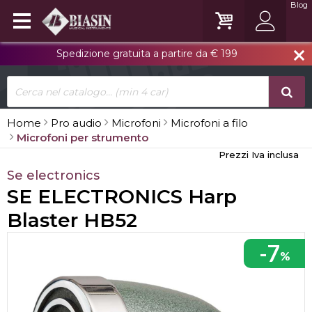
Blog
Spedizione gratuita a partire da € 199
close
Home
Pro audio
Microfoni
Microfoni a filo
Microfoni per strumento
Prezzi Iva inclusa
Se electronics
SE ELECTRONICS Harp
Blaster HB52
-7
%