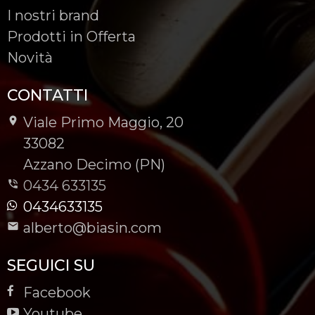
I nostri brand
Prodotti in Offerta
Novità
CONTATTI
Viale Primo Maggio, 20
-
33082
-
Azzano Decimo (PN)
0434 633135
0434633135
alberto@biasin.com
SEGUICI SU
Facebook
Youtube