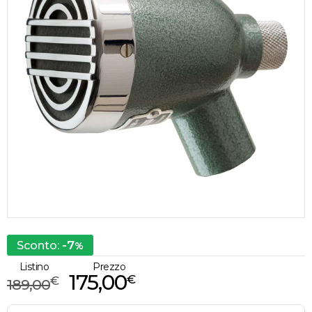
-7
Sconto:
%
Listino
Prezzo
175,00
€
€
189,00