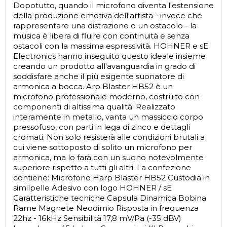
Dopotutto, quando il microfono diventa l'estensione
della produzione emotiva dell'artista - invece che
rappresentare una distrazione o un ostacolo - la
musica è libera di fluire con continuità e senza
ostacoli con la massima espressività. HOHNER e sE
Electronics hanno inseguito questo ideale insieme
creando un prodotto all'avanguardia in grado di
soddisfare anche il più esigente suonatore di
armonica a bocca. Arp Blaster HB52 è un
microfono professionale moderno, costruito con
componenti di altissima qualità. Realizzato
interamente in metallo, vanta un massiccio corpo
pressofuso, con parti in lega di zinco e dettagli
cromati. Non solo resisterà alle condizioni brutali a
cui viene sottoposto di solito un microfono per
armonica, ma lo farà con un suono notevolmente
superiore rispetto a tutti gli altri. La confezione
contiene: Microfono Harp Blaster HB52 Custodia in
similpelle Adesivo con logo HOHNER / sE
Caratteristiche tecniche Capsula Dinamica Bobina
Rame Magnete Neodimio Risposta in frequenza
22hz - 16kHz Sensibilità 17,8 mV/Pa (-35 dBV)