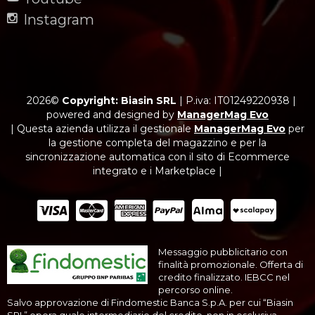
Instagram
2026©
Copyright: Biasin SRL
|
P.iva: IT01249220938
|
powered and designed by
ManagerMag Evo
| Questa azienda utilizza il gestionale
ManagerMag Evo
per
la gestione completa del magazzino e per la
sincronizzazione automatica con il sito di Ecommerce
integrato e i Marketplace |
Messaggio pubblicitario con
finalità promozionale. Offerta di
credito finalizzato. IEBCC nel
percorso online.
Salvo approvazione di Findomestic Banca S.p.A. per cui “Biasin
SRL” opera quale intermediario del credito, non in esclusiva.