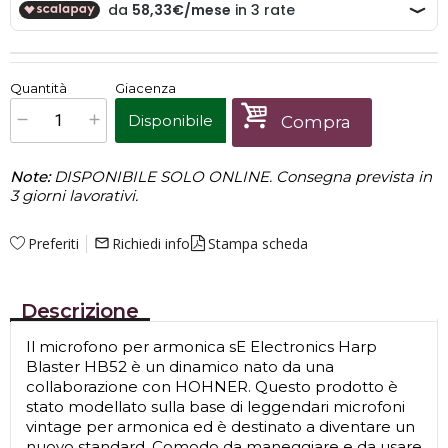
€
175,00
Quantità
Giacenza
x
1
Prezzo finale:
Disponibile
Compra
Note:
DISPONIBILE SOLO ONLINE. Consegna prevista in
3 giorni lavorativi.
Preferiti
Richiedi info
Stampa scheda
mail_outline
Descrizione
Il microfono per armonica sE Electronics Harp
Blaster HB52 è un dinamico nato da una
collaborazione con HOHNER. Questo prodotto è
stato modellato sulla base di leggendari microfoni
vintage per armonica ed è destinato a diventare un
nuovo standard. Comodo da maneggiare e da usare