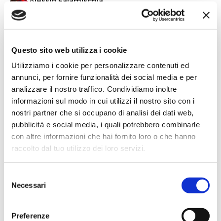
Alessio Falamischia
4 settimane fa
★★★★★
Ho acquistato un impianto Bose usato e ne sono
Questo sito web utilizza i cookie
super soddisfatto. Professionalità e gentilezza da parte
Utilizziamo i cookie per personalizzare contenuti ed
dello staff. Attrezzatura di qualità e buoni prezzi.
annunci, per fornire funzionalità dei social media e per
analizzare il nostro traffico. Condividiamo inoltre
informazioni sul modo in cui utilizzi il nostro sito con i
nostri partner che si occupano di analisi dei dati web,
Hope Efrida
pubblicità e social media, i quali potrebbero combinarle
2 mesi fa
con altre informazioni che hai fornito loro o che hanno
★★★★★
raccolto dal tuo utilizzo dei loro servizi.
Ho acquistato un contrabbasso elettrico Stanzani, un
microfono professionale, amplificatore, cuffie, aste e
Selezione
cavi vari come regali per il mio compagno. Lo
Necessari
del
strumento è a dir poco meraviglioso e il resto dei
consenso
prodotti è di alto livello. I venditori son..
Preferenze