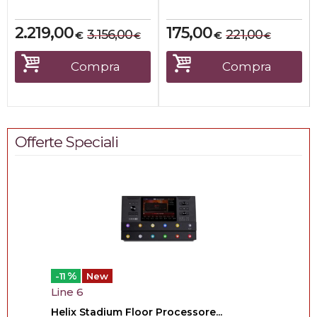
2.219,00
175,00
3.156,00
221,00
€
€
€
€
Compra
Compra
Offerte Speciali
%
-11
New
Line 6
Helix Stadium Floor Processore...