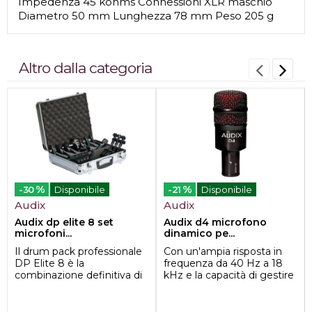
Impedenza 45 kohms Connessioni XLR maschio
Diametro 50 mm Lunghezza 78 mm Peso 205 g
Altro dalla categoria
%
%
-30
Disponibile
-21
Disponibile
Audix
Audix
Audix dp elite 8 set
Audix d4 microfono
microfoni...
dinamico pe...
Il drum pack professionale
Con un'ampia risposta in
DP Elite 8 è la
frequenza da 40 Hz a 18
combinazione definitiva di
kHz e la capacità di gestire
8 microfoni necessari per
SPL superiori a 144 dB, il
creare un dru...
micr...