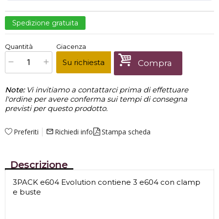
Spedizione gratuita
€
385,00
Quantità
Giacenza
x
1
Prezzo finale:
Su richiesta
Compra
Note:
Vi invitiamo a contattarci prima di effettuare
l'ordine per avere conferma sui tempi di consegna
previsti per questo prodotto.
Preferiti
Richiedi info
Stampa scheda
mail_outline
Descrizione
3PACK e604 Evolution contiene 3 e604 con clamp
e buste