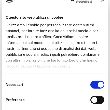
Simone Gasparoni
un mese fa
Questo sito web utilizza i cookie
★★★★★
Utilizziamo i cookie per personalizzare contenuti ed
Ottima esperienza d’acquisto. Comunicazione
annunci, per fornire funzionalità dei social media e per
puntuale e cordiale, spedizione rapida e prodotti
analizzare il nostro traffico. Condividiamo inoltre
effettivamente disponibili come indicato sul sito, senza
informazioni sul modo in cui utilizzi il nostro sito con i
sorprese o ritardi. Servizio affidabile e professionale.
nostri partner che si occupano di analisi dei dati web,
Negozio assolutamente consigliato, acqui..
pubblicità e social media, i quali potrebbero combinarle
con altre informazioni che hai fornito loro o che hanno
raccolto dal tuo utilizzo dei loro servizi.
Ciro Pio Donnarumma
Selezione
4 mesi fa
Necessari
del
★★★★★
consenso
Ho acquistato un Selmer Super Action 80 serie I da
Preferenze
Biasin e sono rimasto davvero super soddisfatto. Il sax
è arrivato in condizioni impeccabili, perfettamente