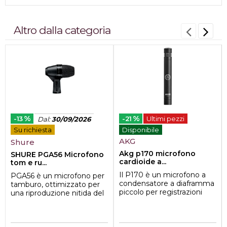
Altro dalla categoria
%
%
-13
-21
Ultimi pezzi
Dal
:
30/09/2026
Su richiesta
Disponibile
AKG
Shure
Akg p170 microfono
SHURE PGA56 Microfono
cardioide a...
tom e ru...
Il P170 è un microfono a
PGA56 è un microfono per
condensatore a diaframma
tamburo, ottimizzato per
piccolo per registrazioni
una riproduzione nitida del
overhead, di percussioni,
rullante o dei tom. Il
chitarr...
supporto...