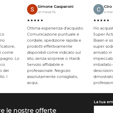
Simone Gasparoni
Ciro
un mese fa
4 mes
★★★★★
★★★★★
Ottima esperienza d’acquisto.
Ho acquis
ico
Comunicazione puntuale e
Super Acti
ono
cordiale, spedizione rapida e
Biasin e s
ficatore,
prodotti effettivamente
super soddi
ari come
disponibili come indicato sul
arrivato in
mpagno. Lo
sito, senza sorprese o ritardi.
impeccabi
oco
Servizio affidabile e
imballato 
to dei
professionale. Negozio
descrizione
lo. I
assolutamente consigliato,
dimostrato
acqui..
professiona
La tua em
re le nostre offerte