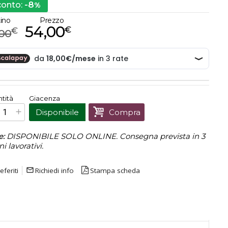
-8
conto:
%
tino
Prezzo
54,00
€
€
,00
€
54,00
tità
Giacenza
Prezzo finale:
Disponibile
Compra
e:
DISPONIBILE SOLO ONLINE. Consegna prevista in 3
ni lavorativi.
eferiti
mail_outline
Richiedi info
Stampa scheda