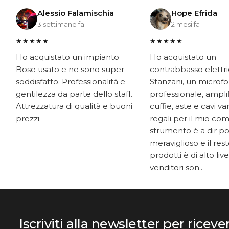
Alessio Falamischia
Hope Efrida
3 settimane fa
2 mesi fa
★★★★★
★★★★★
Ho acquistato un impianto
Ho acquistato un
Bose usato e ne sono super
contrabbasso elettr
soddisfatto. Professionalità e
Stanzani, un microf
gentilezza da parte dello staff.
professionale, ampli
Attrezzatura di qualità e buoni
cuffie, aste e cavi v
prezzi.
regali per il mio co
strumento è a dir p
meraviglioso e il res
prodotti è di alto livel
venditori son..
Iscriviti alla newsletter per riceve