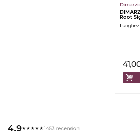
Dimarzi
DIMARZ
Root Si
ClipLock
Lunghez
41,0
4.9
1453 recensioni
★★★★★