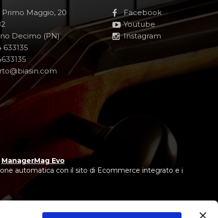
e Primo Maggio, 20
Facebook
82
Youtube
no Decimo (PN)
Instagram
 633135
633135
rto@biasin.com
y
ManagerMag Evo
one automatica con il sito di Ecommerce integrato e i