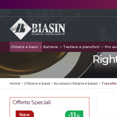
Chitarre e bassi
Batterie
Tastiere e pianoforti
Pro au
Righ
Home
Chitarre e bassi
Accessori chitarra e basso
Tracolle
Offerte Speciali
-11
New
%