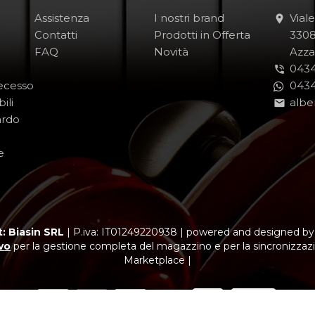
Assistenza
I nostri brand
Vial
Contatti
Prodotti in Offerta
-
330
FAQ
Novità
-
Azza
0434
Recesso
0434
ili
albe
ardo
e
: Biasin SRL
|
P.iva: IT01249220938
|
powered and designed b
vo
per la gestione completa del magazzino e per la sincronizzazi
Marketplace |