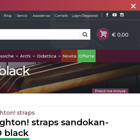
close
Blog
Servizi
Assistenza
Contatti
Login/Registrati
assiche
Archi
Didattica
Novità
Offerte
black
Prezzi Iva inclusa
hton! straps
ghton! straps sandokan-
0 black