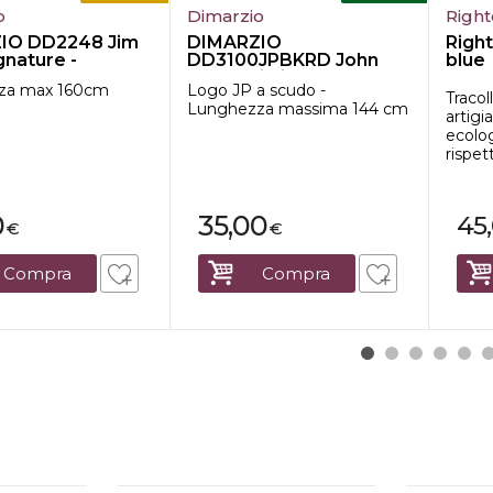
o
Dimarzio
Right
IO DD2248 Jim
DIMARZIO
Right
gnature -
DD3100JPBKRD John
blue
 - ne...
Petrucci Signature - Ny...
za max 160cm
Logo JP a scudo -
Tracol
Lunghezza massima 144 cm
artigi
ecolog
rispet
0
35,00
45
€
€
Compra
Compra