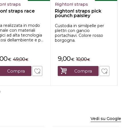
on! straps
Righton! straps
Ri
on! straps race
Righton! straps pick
Ri
pounch paisley
bl
burgundy
la realizzata in modo
Tra
Custodia in similpelle per
anale con materiali
qua
plettri con gancio
ici ad alta tecnologia
lat
portachiavi. Colore rosso
tosi dellambiente e p...
mic
borgogna.
reg
,00
9,00
49,00
10,00
€
€
€
€
Compra
Compra
Vedi su Google