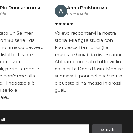
 Pio Donnarumma
Anna Prokhorova
i fa
un mese fa
★★★★★
tato un Selmer
Volevo raccontarvi la nostra
on 80 serie I da
storia. Mia figlia studia con
ono rimasto davvero
Francesca Raimondi (La
sfatto. Il sax è
musica e Gioia) da diversi anni.
 condizioni
Abbiamo ordinato tutti i violini
li, perfettamente
dalla ditta Denis Basin. Mentre
e conforme alla
suonava, il ponticello si è rotto
. Il negozio si è
e questo ci ha messo in grossi
 serio e
guai..
le,..
ail
Iscriviti