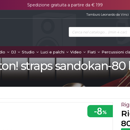
Spedizione gratuita a partire da € 199
Tamburo Leonardo da Vinci
dio
DJ
Studio
Luci e palchi
Video
Fiati
Percussioni cl
ton! straps sandokan-80 
Rig
-8
Ri
%
8