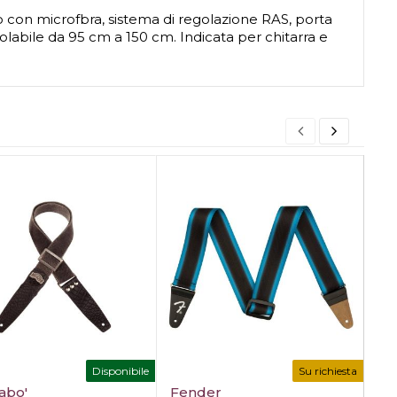
tito con microfbra, sistema di regolazione RAS, porta
labile da 95 cm a 150 cm. Indicata per chitarra e
Disponibile
Su richiesta
abo'
Fender
Ri