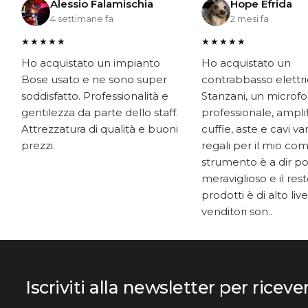
Alessio Falamischia
Hope Efrida
4 settimane fa
2 mesi fa
★★★★★
★★★★★
Ho acquistato un impianto
Ho acquistato un
Bose usato e ne sono super
contrabbasso elettr
soddisfatto. Professionalità e
Stanzani, un microf
gentilezza da parte dello staff.
professionale, ampli
Attrezzatura di qualità e buoni
cuffie, aste e cavi v
prezzi.
regali per il mio co
strumento è a dir p
meraviglioso e il res
prodotti è di alto livel
venditori son..
Iscriviti alla newsletter per riceve