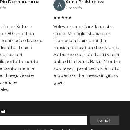
 Pio Donnarumma
Anna Prokhorova
i fa
2 mesi fa
★★★★★
tato un Selmer
Volevo raccontarvi la nostra
on 80 serie I da
storia. Mia figlia studia con
ono rimasto davvero
Francesca Raimondi (La
sfatto. Il sax è
musica e Gioia) da diversi anni.
 condizioni
Abbiamo ordinato tutti i violini
li, perfettamente
dalla ditta Denis Basin. Mentre
e conforme alla
suonava, il ponticello si è rotto
. Il negozio si è
e questo ci ha messo in grossi
 serio e
guai..
le,..
ail
Iscriviti