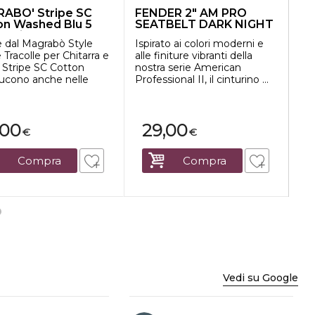
ABO' Stripe SC
FENDER 2" AM PRO
Ri
on Washed Blu 5
SEATBELT DARK NIGHT
wo
rminal...
TRACOLLA...
e dal Magrabò Style
Ispirato ai colori moderni e
Tra
e Tracolle per Chitarra e
alle finiture vibranti della
co
 Stripe SC Cotton
nostra serie American
vin
ducono anche nelle
Professional II, il cinturino ...
mic
.
di a
,00
29,00
€
€
Compra
Compra
Vedi su Google