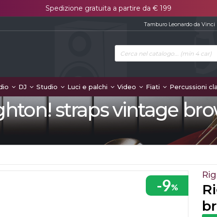
Spedizione gratuita a partire da € 199
Tamburo Leonardo da Vinci
dio
DJ
Studio
Luci e palchi
Video
Fiati
Percussioni cl
ghton! straps vintage br
Rig
-9
Ri
%
b