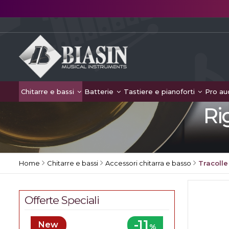
Chitarre e bassi
Batterie
Tastiere e pianoforti
Pro au
Ri
Home
Chitarre e bassi
Accessori chitarra e basso
Tracolle
Offerte Speciali
-11
New
%