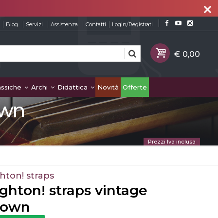
close
Blog
Servizi
Assistenza
Contatti
Login/Registrati
assiche
Archi
Didattica
Novità
Offerte
own
Prezzi Iva inclusa
hton! straps
ghton! straps vintage
rown