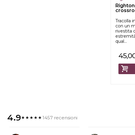
Righton
crossro
Tracolla 
con un m
rivestita
estremità
qual...
45,0
4.9
1457 recensioni
★★★★★