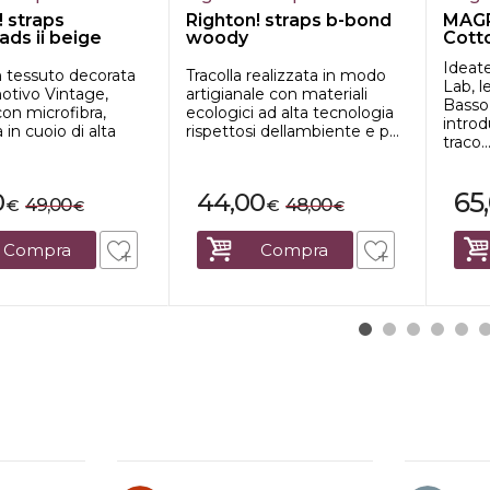
! straps
Righton! straps b-bond
MAGR
ads ii beige
woody
Cott
cm te
Ideat
in tessuto decorata
Tracolla realizzata in modo
Lab, l
otivo Vintage,
artigianale con materiali
Basso
 con microfibra,
ecologici ad alta tecnologia
intro
 in cuoio di alta
rispettosi dellambiente e p...
traco..
65
0
44,00
49,00
48,00
€
€
€
€
Compra
Compra