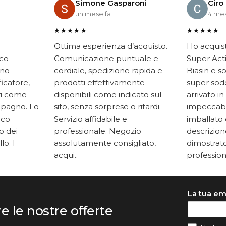
Simone Gasparoni
Ciro
un mese fa
4 mes
★★★★★
★★★★★
Ottima esperienza d’acquisto.
Ho acquis
ico
Comunicazione puntuale e
Super Acti
ono
cordiale, spedizione rapida e
Biasin e s
ficatore,
prodotti effettivamente
super soddi
ari come
disponibili come indicato sul
arrivato in
mpagno. Lo
sito, senza sorprese o ritardi.
impeccabi
oco
Servizio affidabile e
imballato 
to dei
professionale. Negozio
descrizione
lo. I
assolutamente consigliato,
dimostrato
acqui..
professiona
La tua em
re le nostre offerte