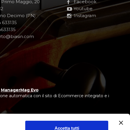
e Primo Maggio, 20
Facebook
82
Youtube
no Decimo (PN)
Instagram
 633135
633135
rto@biasin.com
y
ManagerMag Evo
one automatica con il sito di Ecommerce integrato e i
Accetta tutti