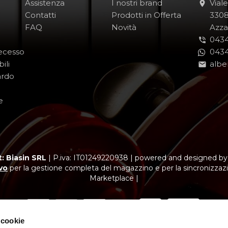
Assistenza
I nostri brand
Vial
Contatti
Prodotti in Offerta
-
330
FAQ
Novità
-
Azza
0434
Recesso
0434
ili
albe
ardo
e
: Biasin SRL
|
P.iva: IT01249220938
|
powered and designed b
vo
per la gestione completa del magazzino e per la sincronizzazi
Marketplace |
 cookie