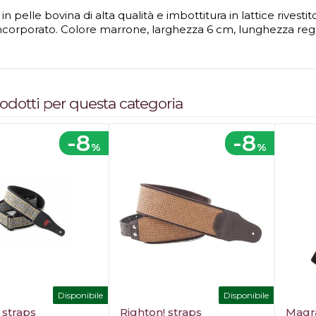
 in pelle bovina di alta qualità e imbottitura in lattice rives
 incorporato. Colore marrone, larghezza 6 cm, lunghezza rego
prodotti per questa categoria
-8
-8
%
%
Disponibile
Disponibile
 straps
Righton! straps
Magr