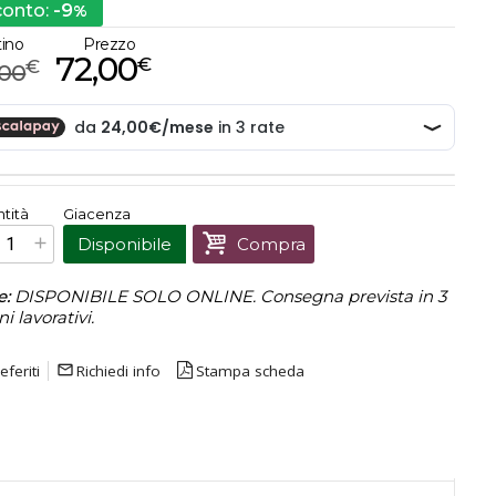
-9
conto:
%
tino
Prezzo
72,00
€
€
,00
€
72,00
tità
Giacenza
Prezzo finale:
Disponibile
Compra
e:
DISPONIBILE SOLO ONLINE. Consegna prevista in 3
ni lavorativi.
eferiti
mail_outline
Richiedi info
Stampa scheda