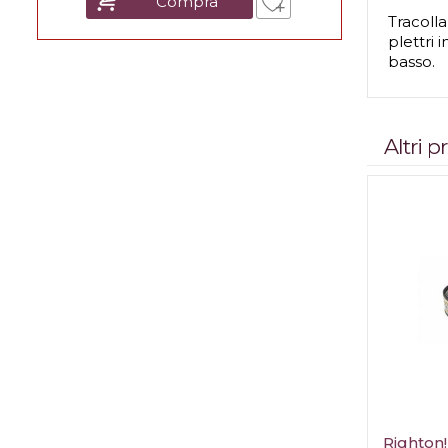
Compra
Tracolla
plettri
basso.
Altri 
Righton!