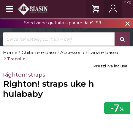
Blog
Spedizione gratuita a partire da € 199
close
Home
Chitarre e bassi
Accessori chitarra e basso
Tracolle
Prezzi Iva inclusa
Righton! straps
Righton! straps uke h
hulababy
-7
%