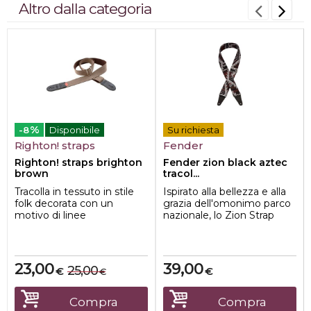
Altro dalla categoria
%
-8
Disponibile
Su richiesta
Righton! straps
Fender
Righton! straps brighton
Fender zion black aztec
brown
tracol...
Tracolla in tessuto in stile
Ispirato alla bellezza e alla
folk decorata con un
grazia dell'omonimo parco
motivo di linee
nazionale, lo Zion Strap
spezzettate, estremità in
presenta motivi audaci e
cuoio di alta qu...
colo...
23,00
39,00
25,00
€
€
€
Compra
Compra