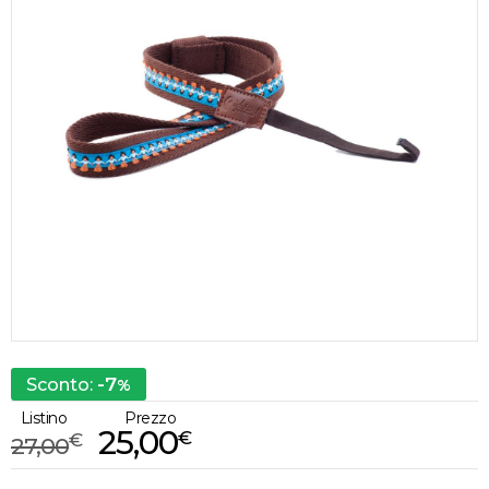
-7
Sconto:
%
Listino
Prezzo
25,00
€
€
27,00