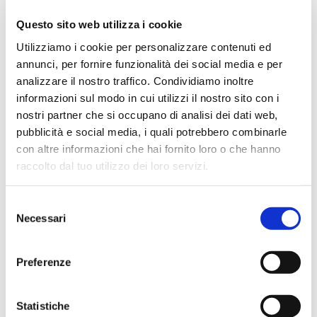
★★★★★
Questo sito web utilizza i cookie
Un po' lungo nelle consegne estive, ma affidabile e
Utilizziamo i cookie per personalizzare contenuti ed
conveniente. Consigliatissimo per serietà e
annunci, per fornire funzionalità dei social media e per
professionalità. Nel punto vendita ci si perde con la
analizzare il nostro traffico. Condividiamo inoltre
stessa meraviglia degli occhi di un bambino in un
informazioni sul modo in cui utilizzi il nostro sito con i
magazzino di giocattoli😍
nostri partner che si occupano di analisi dei dati web,
pubblicità e social media, i quali potrebbero combinarle
con altre informazioni che hai fornito loro o che hanno
raccolto dal tuo utilizzo dei loro servizi.
Simone Gasparoni
un mese fa
Selezione
★★★★★
Necessari
del
Ottima esperienza d’acquisto. Comunicazione
consenso
puntuale e cordiale, spedizione rapida e prodotti
Preferenze
effettivamente disponibili come indicato sul sito, senza
sorprese o ritardi. Servizio affidabile e professionale.
Negozio assolutamente consigliato, acqui..
Statistiche