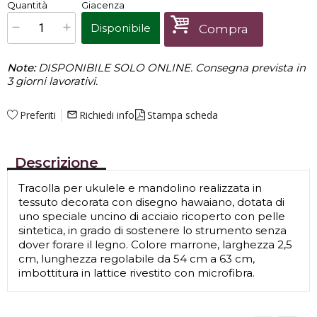
€
25,00
Quantità
Giacenza
x
1
Prezzo finale:
Disponibile
Compra
Note:
DISPONIBILE SOLO ONLINE. Consegna prevista in
3 giorni lavorativi.
Preferiti
Richiedi info
Stampa scheda
mail_outline
Descrizione
Tracolla per ukulele e mandolino realizzata in
tessuto decorata con disegno hawaiano, dotata di
uno speciale uncino di acciaio ricoperto con pelle
sintetica, in grado di sostenere lo strumento senza
dover forare il legno. Colore marrone, larghezza 2,5
cm, lunghezza regolabile da 54 cm a 63 cm,
imbottitura in lattice rivestito con microfibra.