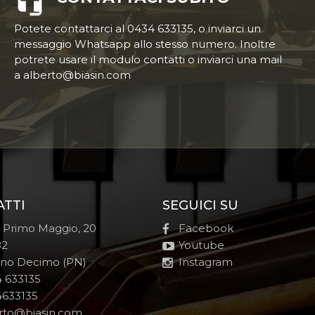
Potete contattarci al 0434 633135, o inviarci un
messaggio Whatsapp allo stesso numero. Inoltre
potrete usare il modulo contatti o inviarci una mail
a alberto@biasin.com
ATTI
SEGUICI SU
e Primo Maggio, 20
Facebook
82
Youtube
no Decimo (PN)
Instagram
 633135
633135
rto@biasin.com