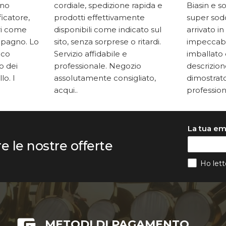
ono
cordiale, spedizione rapida e
Biasin e s
ficatore,
prodotti effettivamente
super soddi
ari come
disponibili come indicato sul
arrivato in
mpagno. Lo
sito, senza sorprese o ritardi.
impeccabi
oco
Servizio affidabile e
imballato 
to dei
professionale. Negozio
descrizione
lo. I
assolutamente consigliato,
dimostrato
acqui..
professiona
La tua em
re le nostre offerte
Ho lett
METODI DI PAGAMENTO