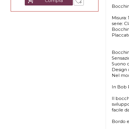
Compra
Bocchi
Misura: 1
serie: Cl
Bocchi
Placcat
Bocchin
Sensazi
Suono c
Design
Nel mon
In Bob 
Il bocc
svilupp
facile d
Bordo e