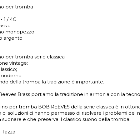
no per tromba
- 1 / 4C
assic
no monopezzo
o argento
o per tromba serie classica
one vintage;
lassico;
 moderno.
do della tromba la tradizione è importante.
Reeves Brass portiamo la tradizione in armonia con la tecno
hino per tromba BOB REEVES della serie classica è in ottone.
o di soluzioni ci hanno permesso di risolvere i problemi dei
a suonare e che preserva il classico suono della tromba.
 Tazza