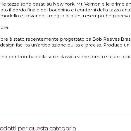
 e le tazze sono basati su New York, Mt. Vernon e le prime a
ato il bordo finale del bocchino e i contorni della tazza an
 modello e trovando il meglio di questi esempi che piaceva a
bore
ore è stato recentemente progettato da Bob Reeves Brass. Suo
esign facilita un'articolazione pulita e precisa. Produce un
hino per tromba della serie classica viene fornito su un sol
C
prodotti per questa categoria