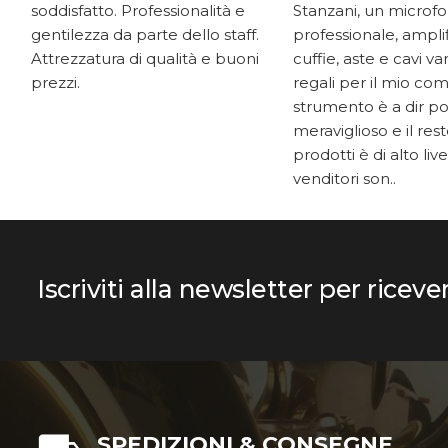
soddisfatto. Professionalità e
Stanzani, un microf
gentilezza da parte dello staff.
professionale, ampli
Attrezzatura di qualità e buoni
cuffie, aste e cavi v
prezzi.
regali per il mio co
strumento è a dir p
meraviglioso e il res
prodotti è di alto livel
venditori son..
Iscriviti alla newsletter per riceve
SPEDIZIONI & CONSEGNE