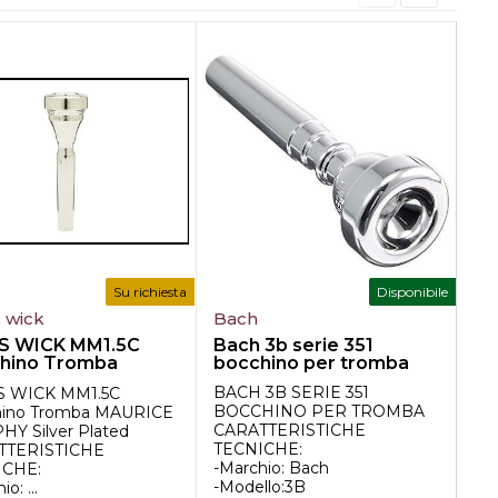
Su richiesta
Disponibile
 wick
Bach
Bo
S WICK MM1.5C
Bach 3b serie 351
Bo
hino Tromba
bocchino per tromba
69
ICE MURPHY S...
tr
BACH 3B SERIE 351
S WICK MM1.5C
Bo
BOCCHINO PER TROMBA
hino Tromba MAURICE
Mo
CARATTERISTICHE
Y Silver Plated
Ta
TECNICHE:
TTERISTICHE
Bo
-Marchio: Bach
ICHE:
...
-Modello:3B
o: ...