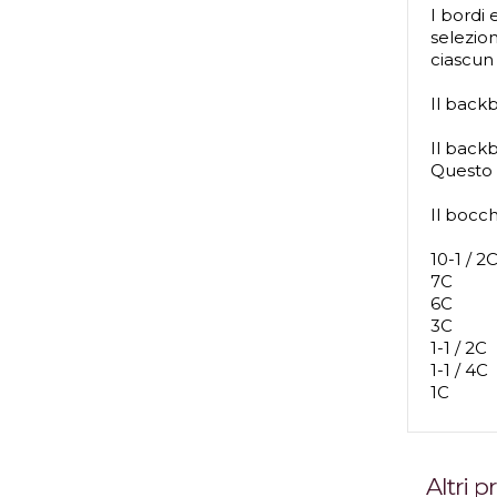
I bordi
selezion
ciascun
Il back
Il backb
Questo d
Il bocc
10-1 / 2
7C
6C
3C
1-1 / 2C
1-1 / 4C
1C
Altri 