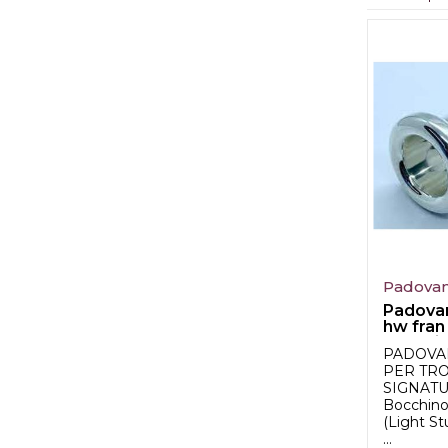
Padovan
Padovani
hw fran
bocchino
PADOVA
PER TR
SIGNAT
Bocchino
(Light St
...