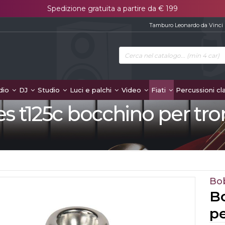
Spedizione gratuita a partire da € 199
Tamburo Leonardo da Vinci
dio
DJ
Studio
Luci e palchi
Video
Fiati
Percussioni cl
s t125c bocchino per tro
Bo
Bo
pe