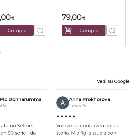
3,00
79,00
€
€
Compra
Compra
Vedi su Google
 Pio Donnarumma
Anna Prokhorova
i fa
2 mesi fa
★★★★★
tato un Selmer
Volevo raccontarvi la nostra
on 80 serie I da
storia. Mia figlia studia con