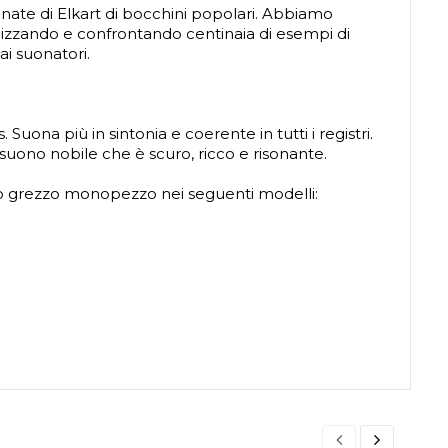
nnate di Elkart di bocchini popolari. Abbiamo
alizzando e confrontando centinaia di esempi di
i suonatori.
na più in sintonia e coerente in tutti i registri.
 suono nobile che è scuro, ricco e risonante.
ido grezzo monopezzo nei seguenti modelli: