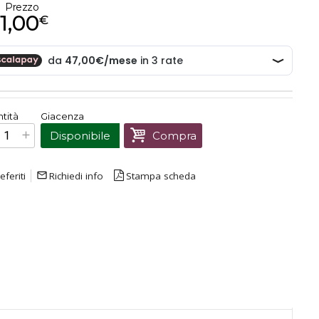
Prezzo
1,00
€
€
141,00
tità
Giacenza
Prezzo finale:
Disponibile
Compra
eferiti
mail_outline
Richiedi info
Stampa scheda