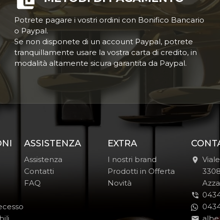
Potrete pagare i vostri ordini con Bonifico Bancario
o Paypal.
Se non disponete di un account Paypal, potrete
tranquillamente usare la vostra carta di credito, in
modalità altamente sicura garantita da Paypal.
ONI
ASSISTENZA
EXTRA
CONT
Assistenza
I nostri brand
Vial
Contatti
Prodotti in Offerta
-
330
FAQ
Novità
-
Azza
0434
Recesso
0434
ili
albe