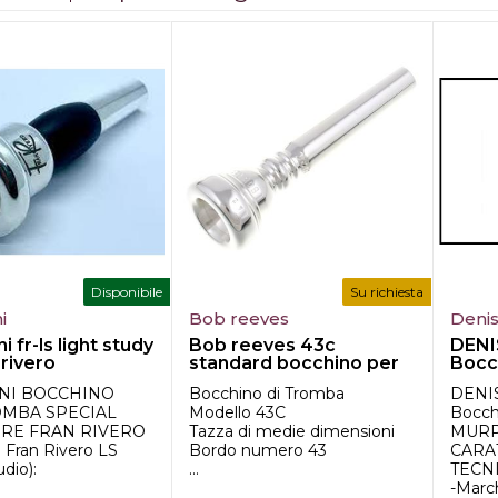
Disponibile
Su richiesta
i
Bob reeves
Denis
 fr-ls light study
Bob reeves 43c
DENI
 rivero
standard bocchino per
Bocc
...
tromba
MAUR
NI BOCCHINO
Bocchino di Tromba
DENI
OMBA SPECIAL
Modello 43C
Bocc
URE FRAN RIVERO
Tazza di medie dimensioni
MURPH
 Fran Rivero LS
Bordo numero 43
CARA
udio):
...
TECN
-Marchi