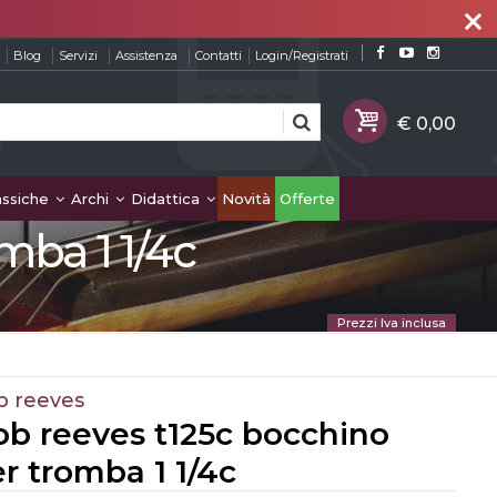
close
Blog
Servizi
Assistenza
Contatti
Login/Registrati
assiche
Archi
Didattica
Novità
Offerte
mba 1 1/4c
Prezzi Iva inclusa
b reeves
b reeves t125c bocchino
r tromba 1 1/4c