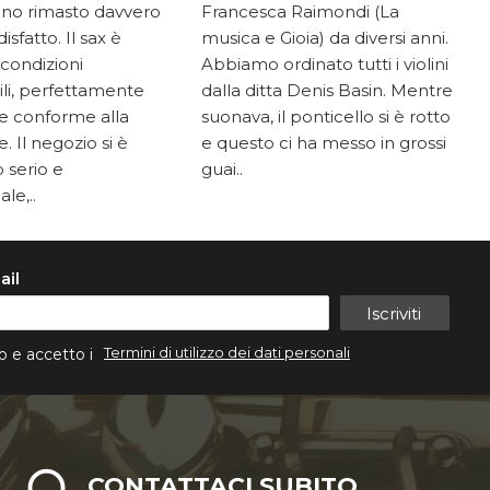
ono rimasto davvero
Francesca Raimondi (La
sfatto. Il sax è
musica e Gioia) da diversi anni.
 condizioni
Abbiamo ordinato tutti i violini
li, perfettamente
dalla ditta Denis Basin. Mentre
e conforme alla
suonava, il ponticello si è rotto
. Il negozio si è
e questo ci ha messo in grossi
 serio e
guai..
le,..
ail
Iscriviti
Termini di utilizzo dei dati personali
o e accetto i
CONTATTACI SUBITO