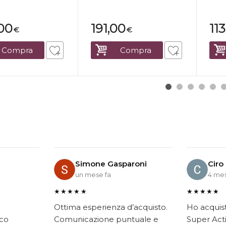
00
191,00
11
€
€
Compra
Compra
Simone Gasparoni
Ciro
un mese fa
4 mes
★★★★★
★★★★★
Ottima esperienza d’acquisto.
Ho acquis
ico
Comunicazione puntuale e
Super Acti