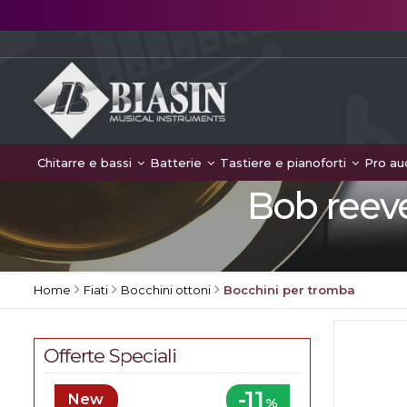
Chitarre e bassi
Batterie
Tastiere e pianoforti
Pro au
Bob reeve
Home
Fiati
Bocchini ottoni
Bocchini per tromba
Offerte Speciali
-11
New
%