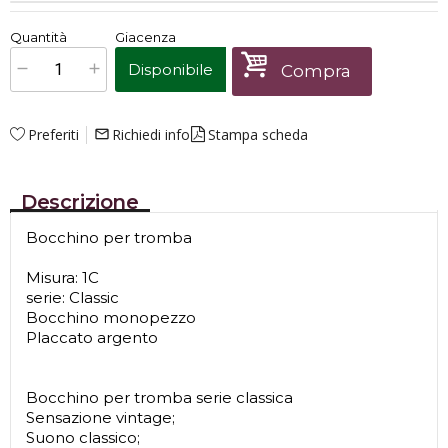
€
141,00
Quantità
Giacenza
x
1
Prezzo finale:
Disponibile
Compra
Preferiti
Richiedi info
Stampa scheda
mail_outline
Descrizione
Bocchino per tromba
Misura: 1C
serie: Classic
Bocchino monopezzo
Placcato argento
Bocchino per tromba serie classica
Sensazione vintage;
Suono classico;