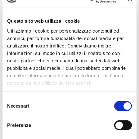
Ho acquistato un impianto Bose usato e ne sono
super soddisfatto. Professionalità e gentilezza da parte
Questo sito web utilizza i cookie
dello staff. Attrezzatura di qualità e buoni prezzi.
Utilizziamo i cookie per personalizzare contenuti ed
annunci, per fornire funzionalità dei social media e per
analizzare il nostro traffico. Condividiamo inoltre
Hope Efrida
informazioni sul modo in cui utilizzi il nostro sito con i
2 mesi fa
nostri partner che si occupano di analisi dei dati web,
pubblicità e social media, i quali potrebbero combinarle
★★★★★
con altre informazioni che hai fornito loro o che hanno
Ho acquistato un contrabbasso elettrico Stanzani, un
raccolto dal tuo utilizzo dei loro servizi.
microfono professionale, amplificatore, cuffie, aste e
cavi vari come regali per il mio compagno. Lo
Selezione
strumento è a dir poco meraviglioso e il resto dei
Necessari
del
prodotti è di alto livello. I venditori son..
consenso
Preferenze
Simone Gasparoni