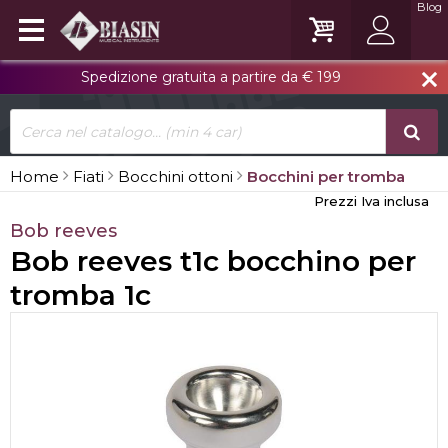
Blog
Spedizione gratuita a partire da € 199
close
Home
Fiati
Bocchini ottoni
Bocchini per tromba
Prezzi Iva inclusa
Bob reeves
Bob reeves t1c bocchino per
tromba 1c