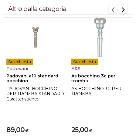
Altro dalla categoria
Su richiesta
Su richiesta
Padovani
A&S
Padovani a10 standard
As bocchino 3c per
bocchino...
tromba
PADOVANI BOCCHINO
AS BOCCHINO 3C PER
PER TROMBA STANDARD
TROMBA
Caratteristiche:
*Modello: A10
*Diametro interno del
cerc...
89,00
25,00
€
€