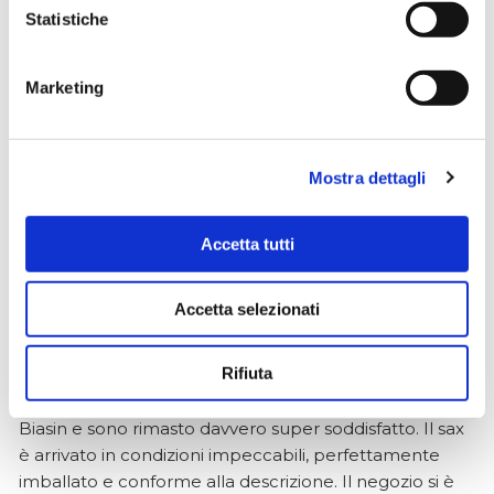
Statistiche
un mese fa
★★★★★
Marketing
Ottima esperienza d’acquisto. Comunicazione
puntuale e cordiale, spedizione rapida e prodotti
effettivamente disponibili come indicato sul sito, senza
sorprese o ritardi. Servizio affidabile e professionale.
Mostra dettagli
Negozio assolutamente consigliato, acqui..
Accetta tutti
Ciro Pio Donnarumma
Accetta selezionati
4 mesi fa
★★★★★
Rifiuta
Ho acquistato un Selmer Super Action 80 serie I da
Biasin e sono rimasto davvero super soddisfatto. Il sax
è arrivato in condizioni impeccabili, perfettamente
imballato e conforme alla descrizione. Il negozio si è