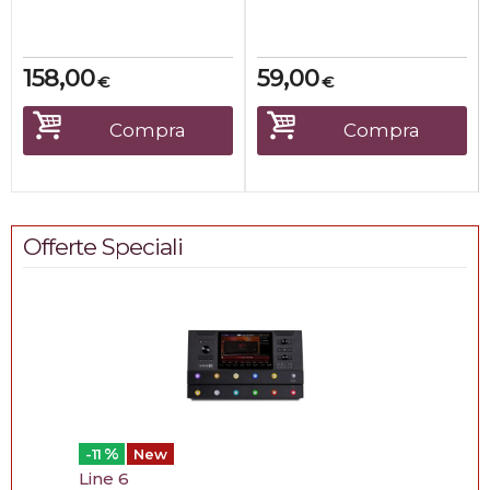
sono scelti dai migliori
CARATTERISTICHE
musi...
TECNICHE:
-Serie standard
-Diametro ...
158,00
59,00
€
€
Compra
Compra
Offerte Speciali
%
-11
New
Line 6