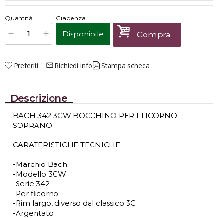
€
79,00
Quantità
Giacenza
x
1
Prezzo finale:
Disponibile
Compra
Preferiti
Richiedi info
Stampa scheda
mail_outline
Descrizione
BACH 342 3CW BOCCHINO PER FLICORNO
SOPRANO
CARATERISTICHE TECNICHE:
-Marchio Bach
-Modello 3CW
-Serie 342
-Per flicorno
-Rim largo, diverso dal classico 3C
-Argentato