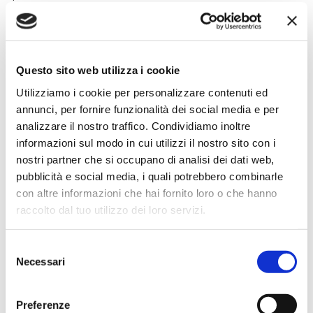
Simone Gasparoni
Questo sito web utilizza i cookie
un mese fa
Utilizziamo i cookie per personalizzare contenuti ed
★★★★★
annunci, per fornire funzionalità dei social media e per
Ottima esperienza d’acquisto. Comunicazione
analizzare il nostro traffico. Condividiamo inoltre
puntuale e cordiale, spedizione rapida e prodotti
informazioni sul modo in cui utilizzi il nostro sito con i
effettivamente disponibili come indicato sul sito, senza
nostri partner che si occupano di analisi dei dati web,
sorprese o ritardi. Servizio affidabile e professionale.
pubblicità e social media, i quali potrebbero combinarle
Negozio assolutamente consigliato, acqui..
con altre informazioni che hai fornito loro o che hanno
raccolto dal tuo utilizzo dei loro servizi.
Selezione
Ciro Pio Donnarumma
Necessari
del
4 mesi fa
consenso
★★★★★
Preferenze