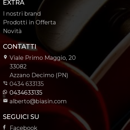
EXTRA
I nostri brand
Prodotti in Offerta
Novità
CONTATTI
Viale Primo Maggio, 20
-
33082
-
Azzano Decimo (PN)
0434 633135
0434633135
alberto@biasin.com
SEGUICI SU
Facebook