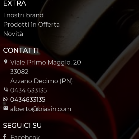
EXTRA
I nostri brand
Prodotti in Offerta
Novità
CONTATTI
Viale Primo Maggio, 20
-
33082
-
Azzano Decimo (PN)
0434 633135
0434633135
alberto@biasin.com
SEGUICI SU
Facebook