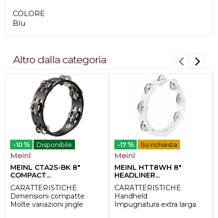
COLORE
Blu
Altro dalla categoria
%
%
-10
Disponibile
-17
Su richiesta
Meinl
Meinl
MEINL CTA2S-BK 8"
MEINL HTT8WH 8"
COMPACT...
HEADLINER...
CARATTERISTICHE
CARATTERISTICHE
Dimensioni compatte
Handheld
Molte variazioni jingle
Impugnatura extra larga
2 file di jingle
Suono brillante e tagliente