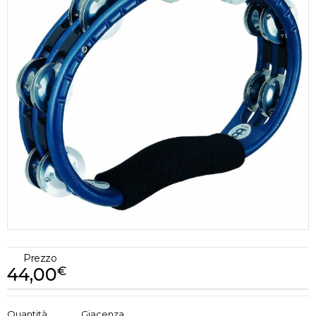
Prezzo
44,00
€
€
44,00
Quantità
Giacenza
x
1