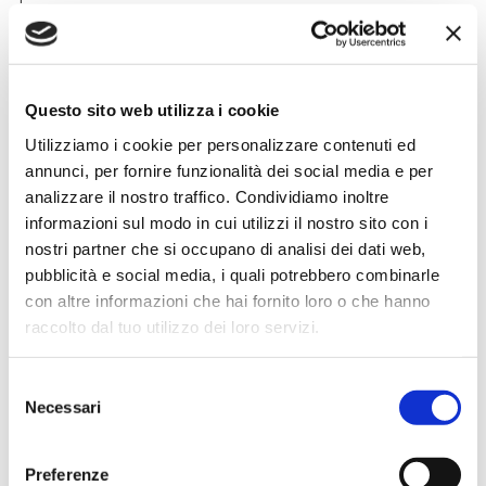
Simone Gasparoni
Questo sito web utilizza i cookie
un mese fa
Utilizziamo i cookie per personalizzare contenuti ed
★★★★★
annunci, per fornire funzionalità dei social media e per
Ottima esperienza d’acquisto. Comunicazione
analizzare il nostro traffico. Condividiamo inoltre
puntuale e cordiale, spedizione rapida e prodotti
informazioni sul modo in cui utilizzi il nostro sito con i
effettivamente disponibili come indicato sul sito, senza
nostri partner che si occupano di analisi dei dati web,
sorprese o ritardi. Servizio affidabile e professionale.
pubblicità e social media, i quali potrebbero combinarle
Negozio assolutamente consigliato, acqui..
con altre informazioni che hai fornito loro o che hanno
raccolto dal tuo utilizzo dei loro servizi.
Selezione
Ciro Pio Donnarumma
Necessari
del
4 mesi fa
consenso
★★★★★
Preferenze