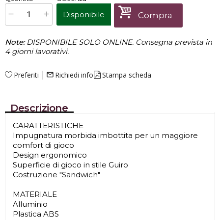
Prezzo finale:
Disponibile
Compra
Note:
DISPONIBILE SOLO ONLINE. Consegna prevista in
4 giorni lavorativi.
Preferiti
Richiedi info
Stampa scheda
mail_outline
Descrizione
CARATTERISTICHE
Impugnatura morbida imbottita per un maggiore
comfort di gioco
Design ergonomico
Superficie di gioco in stile Guiro
Costruzione "Sandwich"
MATERIALE
Alluminio
Plastica ABS