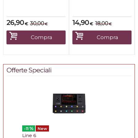
MATERIALE
Telaio resist...
26,90
14,90
30,00
18,00
€
€
€
€
Compra
Compra
Offerte Speciali
%
-11
New
Line 6