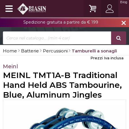
Blog
Spedizione gratuita a partire da € 199
close
Home
Batterie
Percussioni
Tamburelli a sonagli
Prezzi Iva inclusa
Meinl
MEINL TMT1A-B Traditional
Hand Held ABS Tambourine,
Blue, Aluminum Jingles