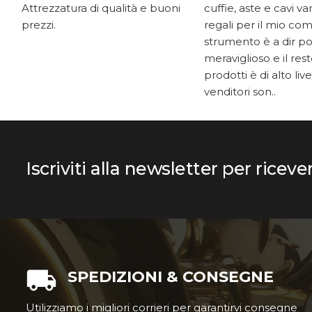
Attrezzatura di qualità e buoni
cuffie, aste e cavi v
prezzi.
regali per il mio co
strumento è a dir p
meraviglioso e il res
prodotti è di alto livel
venditori son..
Iscriviti alla newsletter per riceve
SPEDIZIONI & CONSEGNE
Utilizziamo i migliori corrieri per garantirvi consegne