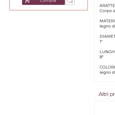
Compra
ARATTE
Corpo s
MATER
legno d
DIAME
1"
LUNGH
8"
COLOR
legno d
Altri 