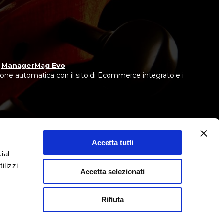
y
ManagerMag Evo
one automatica con il sito di Ecommerce integrato e i
 IEBCC nel percorso online.
Accetta tutti
ntermediario del credito, non in esclusiva.
ial
ilizzi
Accetta selezionati
Rifiuta