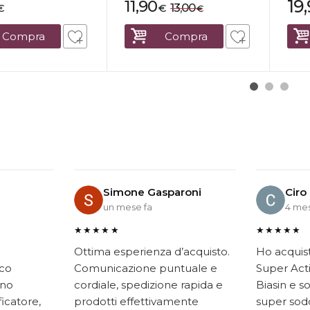
19
11,90
13,00
€
€
€
Compra
Compra
Simone Gasparoni
Ciro
un mese fa
4 mes
★★★★★
★★★★★
Ottima esperienza d’acquisto.
Ho acquis
ico
Comunicazione puntuale e
Super Acti
ono
cordiale, spedizione rapida e
Biasin e s
ficatore,
prodotti effettivamente
super soddi