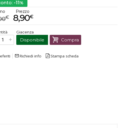
-11
conto:
%
ino
Prezzo
8,90
€
€
00
€
8,90
tità
Giacenza
Prezzo finale:
Disponibile
Compra
eferiti
mail_outline
Richiedi info
Stampa scheda