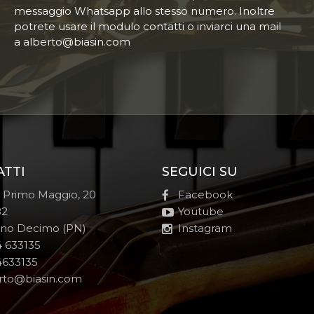
messaggio Whatsapp allo stesso numero. Inoltre
potrete usare il modulo contatti o inviarci una mail
a alberto@biasin.com
ATTI
SEGUICI SU
e Primo Maggio, 20
Facebook
82
Youtube
no Decimo (PN)
Instagram
 633135
633135
rto@biasin.com