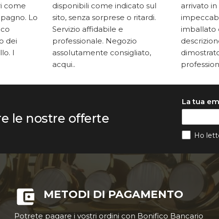
ari come
disponibili come indicato sul
arrivato in
mpagno. Lo
sito, senza sorprese o ritardi.
impeccabi
oco
Servizio affidabile e
imballato 
to dei
professionale. Negozio
descrizione
lo. I
assolutamente consigliato,
dimostrato
acqui..
professiona
La tua em
re le nostre offerte
Ho lett
METODI DI PAGAMENTO
Potrete pagare i vostri ordini con Bonifico Bancario