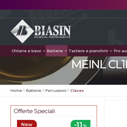
Chitarre e bassi
Batterie
Tastiere e pianoforti
Pro au
MEINL CL1
Home
Batterie
Percussioni
Claves
Offerte Speciali
-11
New
%