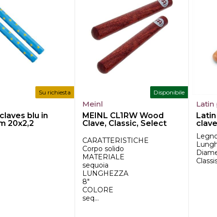
Su richiesta
Disponibile
Meinl
Latin
claves blu in
MEINL CL1RW Wood
Latin
m 20x2,2
Clave, Classic, Select
clave
Hardwood
Legno
CARATTERISTICHE
Lungh
Corpo solido
Diamet
MATERIALE
Classi
sequoia
LUNGHEZZA
8"
COLORE
seq...