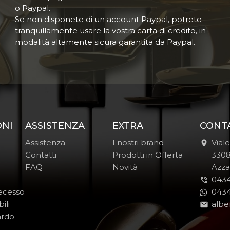
o Paypal.
Se non disponete di un account Paypal, potrete
tranquillamente usare la vostra carta di credito, in
modalità altamente sicura garantita da Paypal.
ONI
ASSISTENZA
EXTRA
CONT
Assistenza
I nostri brand
Vial
Contatti
Prodotti in Offerta
-
330
FAQ
Novità
-
Azza
0434
Recesso
0434
ili
albe
ardo