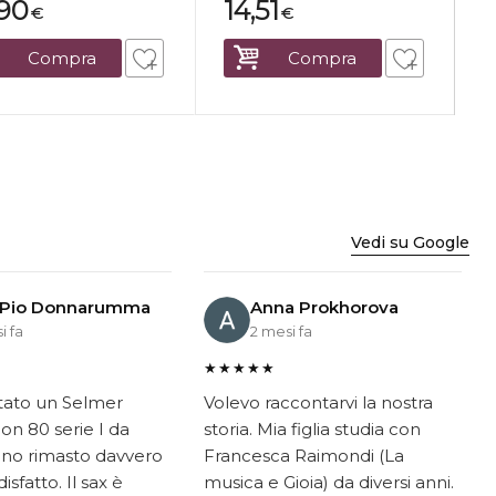
,90
14,51
€
€
Compra
Compra
Vedi su Google
 Pio Donnarumma
Anna Prokhorova
i fa
2 mesi fa
★★★★★
tato un Selmer
Volevo raccontarvi la nostra
on 80 serie I da
storia. Mia figlia studia con
ono rimasto davvero
Francesca Raimondi (La
sfatto. Il sax è
musica e Gioia) da diversi anni.