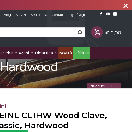
close
Blog
Servizi
Assistenza
Contatti
Login/Registrati
assiche
Archi
Didattica
Novità
Offerte
, Hardwood
Prezzi Iva inclusa
inl
EINL CL1HW Wood Clave,
lassic, Hardwood