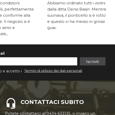
 condizioni
Abbiamo ordinato tutti i violini
li, perfettamente
dalla ditta Denis Basin. Mentre
e conforme alla
suonava, il ponticello si è rotto
. Il negozio si è
e questo ci ha messo in grossi
 serio e
guai..
le,..
ail
Iscriviti
Termini di utilizzo dei dati personali
o e accetto i
CONTATTACI SUBITO
Potete contattarci al 0434 633135, o inviarci un