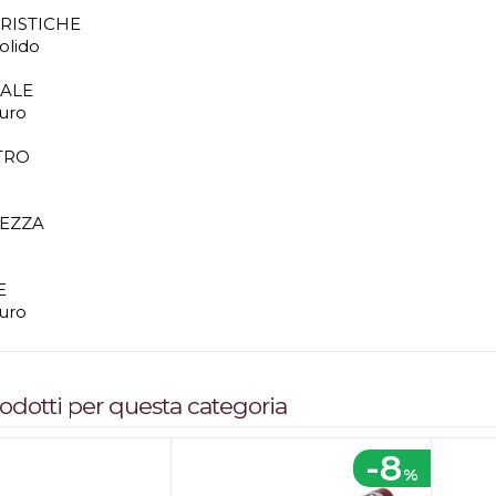
RISTICHE
olido
IALE
uro
TRO
EZZA
E
uro
prodotti per questa categoria
-8
%