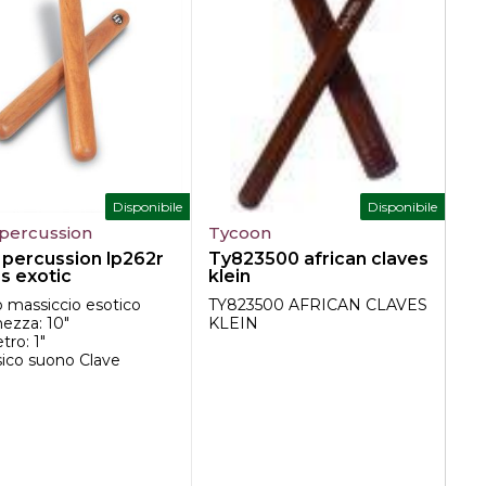
Disponibile
Disponibile
 percussion
Tycoon
Sc
 percussion lp262r
Ty823500 african claves
SC
s exotic
klein
Cl
2
 massiccio esotico
TY823500 AFRICAN CLAVES
SC
ezza: 10"
KLEIN
Cl
ro: 1"
m
sico suono Clave