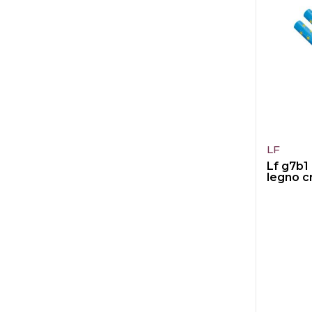
LF
Lf g7b1 
legno c