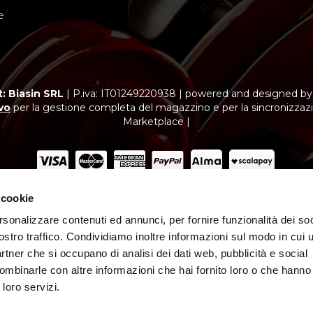
e
: Biasin SRL
|
P.iva: IT01249220938
|
powered and designed b
vo
per la gestione completa del magazzino e per la sincronizzazi
Marketplace |
 cookie
ubblicitario con finalità promozionale. Offerta di credito finalizzato.
vazione di Findomestic Banca S.p.A. per cui “Biasin SRL” opera quale i
rsonalizzare contenuti ed annunci, per fornire funzionalità dei soc
ostro traffico. Condividiamo inoltre informazioni sul modo in cui ut
partner che si occupano di analisi dei dati web, pubblicità e social
ombinarle con altre informazioni che hai fornito loro o che hanno
 loro servizi.