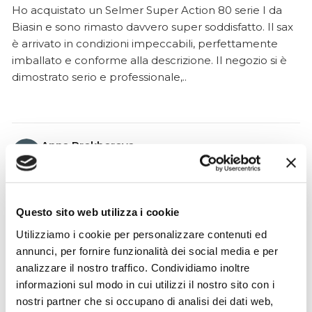
Ho acquistato un Selmer Super Action 80 serie I da
Biasin e sono rimasto davvero super soddisfatto. Il sax
è arrivato in condizioni impeccabili, perfettamente
imballato e conforme alla descrizione. Il negozio si è
dimostrato serio e professionale,..
Anna Prokhorova
2 mesi fa
★★★★★
Volevo raccontarvi la nostra storia. Mia figlia studia con
Questo sito web utilizza i cookie
Francesca Raimondi (La musica e Gioia) da diversi anni.
Utilizziamo i cookie per personalizzare contenuti ed
Abbiamo ordinato tutti i violini dalla ditta Denis Basin.
annunci, per fornire funzionalità dei social media e per
Mentre suonava, il ponticello si è rotto e questo ci ha
analizzare il nostro traffico. Condividiamo inoltre
messo in grossi guai..
informazioni sul modo in cui utilizzi il nostro sito con i
nostri partner che si occupano di analisi dei dati web,