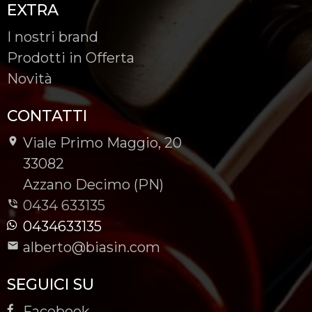
EXTRA
I nostri brand
Prodotti in Offerta
Novità
CONTATTI
Viale Primo Maggio, 20
-
33082
-
Azzano Decimo (PN)
0434 633135
0434633135
alberto@biasin.com
SEGUICI SU
Facebook