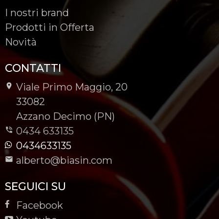
I nostri brand
Prodotti in Offerta
Novità
CONTATTI
Viale Primo Maggio, 20
-
33082
-
Azzano Decimo (PN)
0434 633135
0434633135
alberto@biasin.com
SEGUICI SU
Facebook