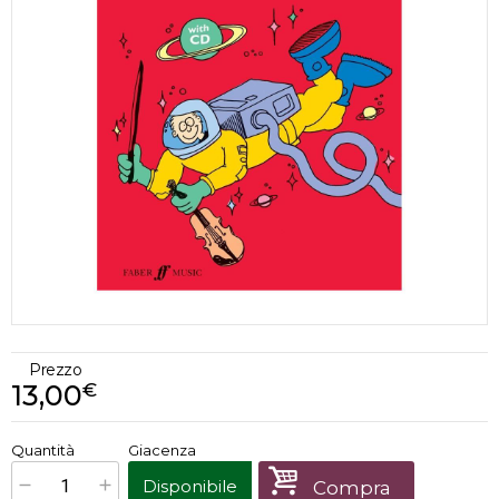
Prezzo
13,00
€
€
13,00
Quantità
Giacenza
x
1
Prezzo finale:
Disponibile
Compra