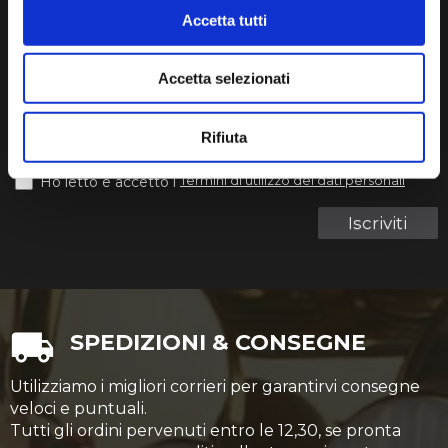
Accetta tutti
Iscriviti alla nostra newsletters
Accetta selezionati
La tua email
Rifiuta
Termini di utilizzo dei dati personali
Ho letto e accetto i
Iscriviti
SPEDIZIONI & CONSEGNE
Utilizziamo i migliori corrieri per garantirvi consegne
veloci e puntuali.
Tutti gli ordini pervenuti entro le 12,30, se pronta