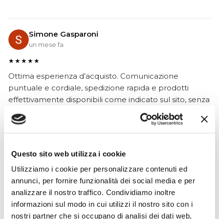
Simone Gasparoni
un mese fa
★★★★★
Ottima esperienza d’acquisto. Comunicazione
puntuale e cordiale, spedizione rapida e prodotti
effettivamente disponibili come indicato sul sito, senza
sorprese o ritardi. Servizio affidabile e professionale.
Negozio assolutamente consigliato, acqui..
Questo sito web utilizza i cookie
Utilizziamo i cookie per personalizzare contenuti ed
Ciro Pio Donnarumma
annunci, per fornire funzionalità dei social media e per
4 mesi fa
analizzare il nostro traffico. Condividiamo inoltre
★★★★★
informazioni sul modo in cui utilizzi il nostro sito con i
Ho acquistato un Selmer Super Action 80 serie I da
nostri partner che si occupano di analisi dei dati web,