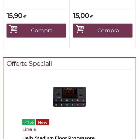
15,90
15,00
€
€
Compra
Compra
Offerte Speciali
%
-11
New
Line 6
Helix Stadium Floor Processore...