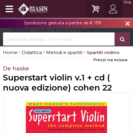
Blog
Spedizione gratuita a partire da € 199
close
Home
Didattica
Metodi e spartiti
Spartiti violino
Prezzi Iva inclusa
De haske
Superstart violin v.1 + cd (
nuova edizione) cohen 22