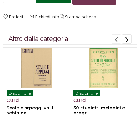
Preferiti
Richiedi info
Stampa scheda
mail_outline
Altro dalla categoria
Disponibile
Disponibile
Curci
Curci
Scale e arpeggi vol.1
50 studietti melodici e
schinina...
progr....