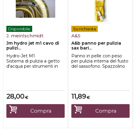
Disponibile
Su richiesta
J. meinlschmidt
A&S
Jm hydro jet m1 cavo di
A&b panno per pulizia
pulizi...
sax bari...
Hydro-Jet M1
Panno in pelle con peso
Sistema di pulizia a getto
per pulizia interna del fusto
d'acqua per strumenti in
del sassofono. Spazzolino
ottone
all'interno della pelle che
L'Hydro-Jet M1 ti consente
ai...
d...
28,00
11,89
€
€
Compra
Compra