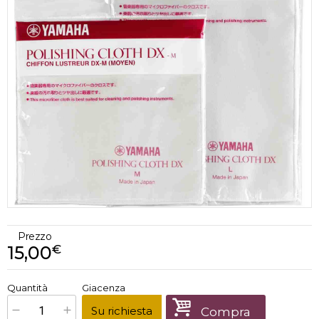
Prezzo
15,00
€
€
15,00
Quantità
Giacenza
x
1
Prezzo finale:
Su richiesta
Compra