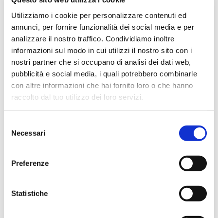
effettivamente disponibili come indicato sul sito, senza
Utilizziamo i cookie per personalizzare contenuti ed
sorprese o ritardi. Servizio affidabile e professionale.
annunci, per fornire funzionalità dei social media e per
Negozio assolutamente consigliato, acqui..
analizzare il nostro traffico. Condividiamo inoltre
informazioni sul modo in cui utilizzi il nostro sito con i
nostri partner che si occupano di analisi dei dati web,
pubblicità e social media, i quali potrebbero combinarle
Ciro Pio Donnarumma
con altre informazioni che hai fornito loro o che hanno
4 mesi fa
raccolto dal tuo utilizzo dei loro servizi.
★★★★★
Selezione
Ho acquistato un Selmer Super Action 80 serie I da
Necessari
del
Biasin e sono rimasto davvero super soddisfatto. Il sax
consenso
è arrivato in condizioni impeccabili, perfettamente
imballato e conforme alla descrizione. Il negozio si è
Preferenze
dimostrato serio e professionale,..
Statistiche