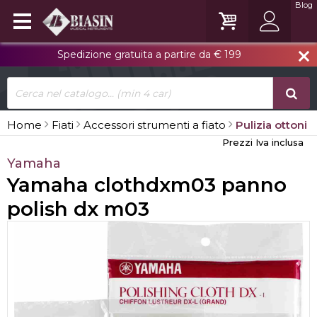
Blog
Spedizione gratuita a partire da € 199
close
Home
Fiati
Accessori strumenti a fiato
Pulizia ottoni
Prezzi Iva inclusa
Yamaha
Yamaha clothdxm03 panno
polish dx m03