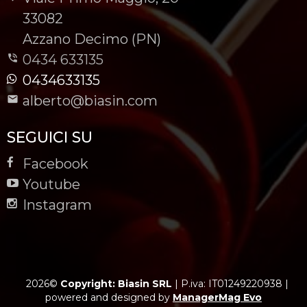
-
33082
-
Azzano Decimo (PN)
0434 633135
0434633135
alberto@biasin.com
SEGUICI SU
Facebook
Youtube
Instagram
2026©
Copyright: Biasin SRL
|
P.iva: IT01249220938
|
powered and designed by
ManagerMag Evo