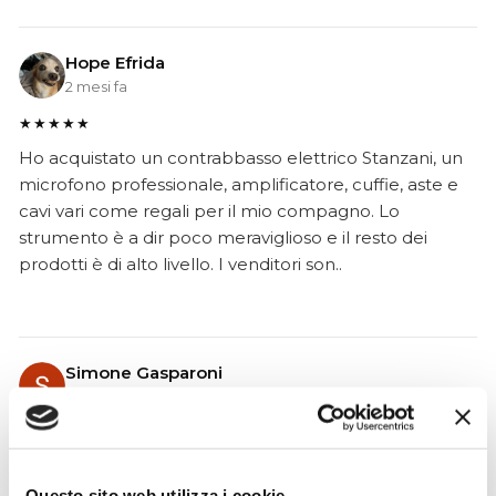
Hope Efrida
2 mesi fa
★★★★★
Ho acquistato un contrabbasso elettrico Stanzani, un
microfono professionale, amplificatore, cuffie, aste e
cavi vari come regali per il mio compagno. Lo
strumento è a dir poco meraviglioso e il resto dei
prodotti è di alto livello. I venditori son..
Simone Gasparoni
un mese fa
★★★★★
Ottima esperienza d’acquisto. Comunicazione
puntuale e cordiale, spedizione rapida e prodotti
Questo sito web utilizza i cookie