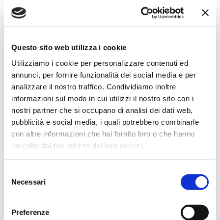
Simone Gasparoni
Questo sito web utilizza i cookie
un mese fa
Utilizziamo i cookie per personalizzare contenuti ed
★★★★★
annunci, per fornire funzionalità dei social media e per
Ottima esperienza d’acquisto. Comunicazione
analizzare il nostro traffico. Condividiamo inoltre
puntuale e cordiale, spedizione rapida e prodotti
informazioni sul modo in cui utilizzi il nostro sito con i
effettivamente disponibili come indicato sul sito, senza
nostri partner che si occupano di analisi dei dati web,
sorprese o ritardi. Servizio affidabile e professionale.
pubblicità e social media, i quali potrebbero combinarle
Negozio assolutamente consigliato, acqui..
con altre informazioni che hai fornito loro o che hanno
raccolto dal tuo utilizzo dei loro servizi.
Selezione
Ciro Pio Donnarumma
Necessari
del
4 mesi fa
consenso
★★★★★
Preferenze