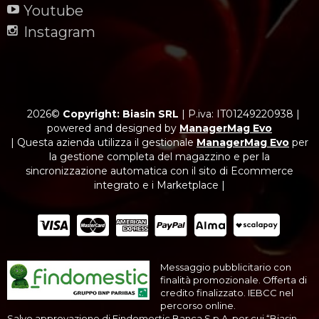
Youtube
Instagram
2026©
Copyright: Biasin SRL
|
P.iva: IT01249220938
|
powered and designed by
ManagerMag Evo
| Questa azienda utilizza il gestionale
ManagerMag Evo
per
la gestione completa del magazzino e per la
sincronizzazione automatica con il sito di Ecommerce
integrato e i Marketplace |
Messaggio pubblicitario con
finalità promozionale. Offerta di
credito finalizzato. IEBCC nel
percorso online.
Salvo approvazione di Findomestic Banca S.p.A. per cui “Biasin