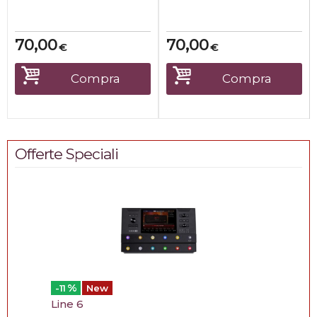
- caratteristica dello stilo
LUNGHEZZA POMELLO
non conico ma tutto lo s...
5,2cm MISURE POMELLO
Diametro: MAX 2,3cm...
70,00
70,00
€
€
Compra
Compra
Offerte Speciali
%
-11
New
Line 6