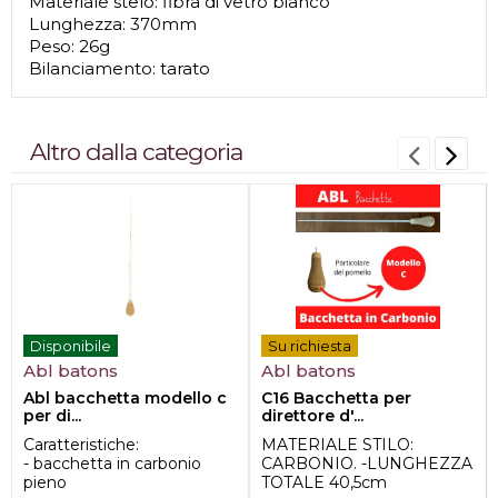
Materiale stelo: fibra di vetro bianco
Lunghezza: 370mm
Peso: 26g
Bilanciamento: tarato
Altro dalla categoria
Disponibile
Su richiesta
Abl batons
Abl batons
Abl bacchetta modello c
C16 Bacchetta per
per di...
direttore d'...
Caratteristiche:
MATERIALE STILO:
- bacchetta in carbonio
CARBONIO. -LUNGHEZZA
pieno
TOTALE 40,5cm