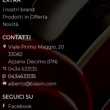
EXTRA
I nostri brand
Prodotti in Offerta
Novità
CONTATTI
Viale Primo Maggio, 20
-
33082
-
Azzano Decimo (PN)
0434 633135
0434633135
alberto@biasin.com
SEGUICI SU
Facebook