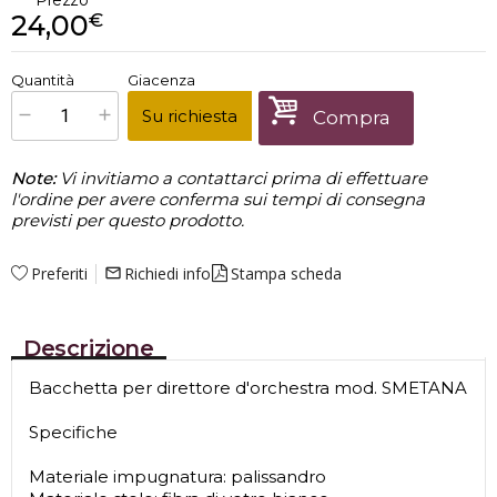
Prezzo
24,00
€
€
24,00
Quantità
Giacenza
x
1
Prezzo finale:
Su richiesta
Compra
Note:
Vi invitiamo a contattarci prima di effettuare
l'ordine per avere conferma sui tempi di consegna
previsti per questo prodotto.
Preferiti
Richiedi info
Stampa scheda
mail_outline
Descrizione
Bacchetta per direttore d'orchestra mod. SMETANA
Specifiche
Materiale impugnatura: palissandro