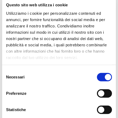
Ottima esperienza d’acquisto. Comunicazione
Questo sito web utilizza i cookie
puntuale e cordiale, spedizione rapida e prodotti
Utilizziamo i cookie per personalizzare contenuti ed
effettivamente disponibili come indicato sul sito, senza
annunci, per fornire funzionalità dei social media e per
sorprese o ritardi. Servizio affidabile e professionale.
analizzare il nostro traffico. Condividiamo inoltre
Negozio assolutamente consigliato, acqui..
informazioni sul modo in cui utilizzi il nostro sito con i
nostri partner che si occupano di analisi dei dati web,
pubblicità e social media, i quali potrebbero combinarle
con altre informazioni che hai fornito loro o che hanno
Ciro Pio Donnarumma
raccolto dal tuo utilizzo dei loro servizi.
4 mesi fa
★★★★★
Selezione
Ho acquistato un Selmer Super Action 80 serie I da
Necessari
del
Biasin e sono rimasto davvero super soddisfatto. Il sax
consenso
è arrivato in condizioni impeccabili, perfettamente
Preferenze
imballato e conforme alla descrizione. Il negozio si è
dimostrato serio e professionale,..
Statistiche