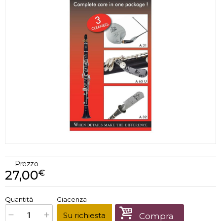
Prezzo
27,00
€
€
27,00
Quantità
Giacenza
x
1
Prezzo finale:
Su richiesta
Compra