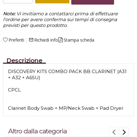
Note:
Vi invitiamo a contattarci prima di effettuare
l'ordine per avere conferma sui tempi di consegna
previsti per questo prodotto.
Preferiti
Richiedi info
Stampa scheda
mail_outline
Descrizione
DISCOVERY KITS COMBO PACK BB CLARINET (A31
+ A32 + A65U)
CPCL
Clarinet Body Swab + MP/Neck Swab + Pad Dryer
Altro dalla categoria