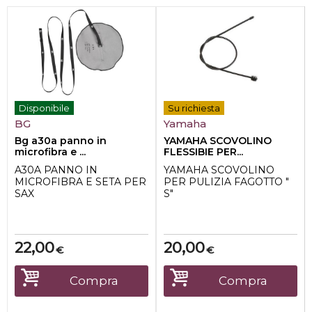
Disponibile
Su richiesta
BG
Yamaha
Bg a30a panno in
YAMAHA SCOVOLINO
microfibra e ...
FLESSIBIE PER...
A30A PANNO IN
YAMAHA SCOVOLINO
MICROFIBRA E SETA PER
PER PULIZIA FAGOTTO "
SAX
S"
ALTO/CLARINETTO/FLAUT
CARATTERISTICHE
O
TECNICHE:
-Marchio Yamaha
22,00
20,00
€
€
Compra
Compra