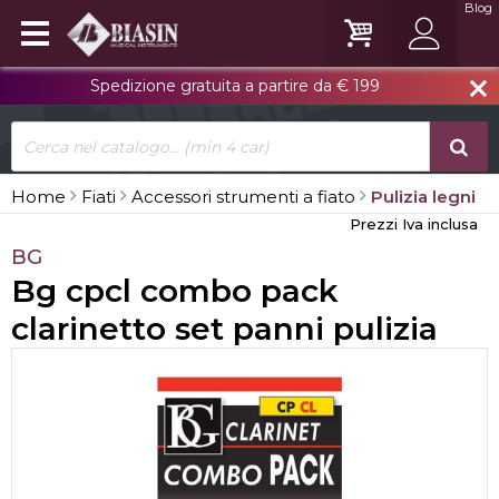
Blog
Spedizione gratuita a partire da € 199
close
Home
Fiati
Accessori strumenti a fiato
Pulizia legni
Prezzi Iva inclusa
BG
Bg cpcl combo pack
clarinetto set panni pulizia