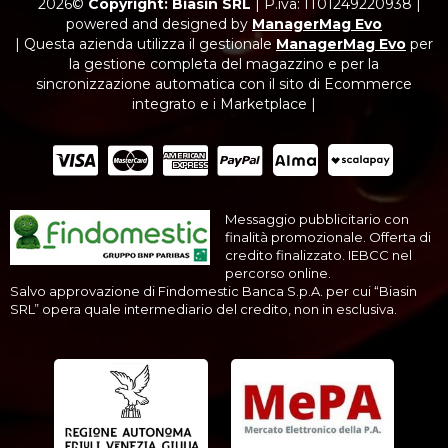
2026©
Copyright: Biasin SRL
|
P.iva: IT01249220938
|
powered and designed by
ManagerMag Evo
| Questa azienda utilizza il gestionale
ManagerMag Evo
per
la gestione completa del magazzino e per la
sincronizzazione automatica con il sito di Ecommerce
integrato e i Marketplace |
Messaggio pubblicitario con
finalità promozionale. Offerta di
credito finalizzato. IEBCC nel
percorso online.
Salvo approvazione di Findomestic Banca S.p.A. per cui “Biasin
SRL” opera quale intermediario del credito, non in esclusiva.