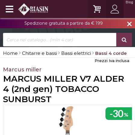
Blog
Spedizione gratuita a partire da € 199
close
Home
Chitarre e bassi
Bassi elettrici
Bassi 4 corde
Prezzi Iva inclusa
Marcus miller
MARCUS MILLER V7 ALDER
4 (2nd gen) TOBACCO
SUNBURST
-30
%