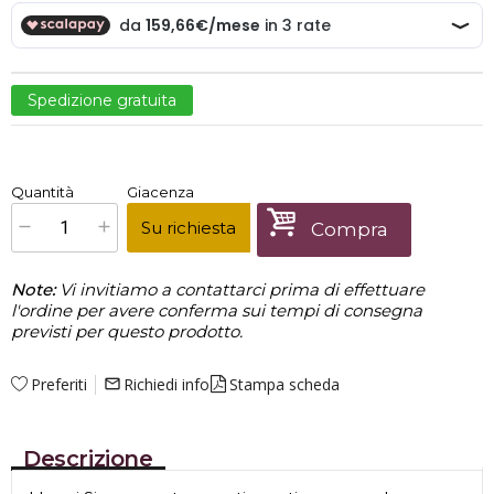
Spedizione gratuita
€
479,00
Quantità
Giacenza
x
1
Prezzo finale:
Su richiesta
Compra
Note:
Vi invitiamo a contattarci prima di effettuare
l'ordine per avere conferma sui tempi di consegna
previsti per questo prodotto.
Preferiti
Richiedi info
Stampa scheda
mail_outline
Descrizione