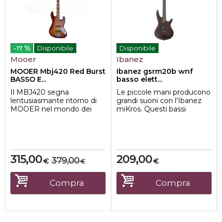
%
-17
Disponibile
Disponibile
Mooer
Ibanez
MOOER Mbj420 Red Burst
Ibanez gsrm20b wnf
BASSO E...
basso elett...
Il MBJ420 segna
Le piccole mani producono
lentusiasmante ritorno di
grandi suoni con l'Ibanez
MOOER nel mondo dei
miKros. Questi bassi
bassi elettrici, offrendo uno
compatti hanno molte
strumento elegante...
delle caratteris...
315,00
209,00
379,00
€
€
€
Compra
Compra