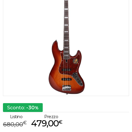
-30
Sconto:
%
Listino
Prezzo
479,00
€
€
680,00