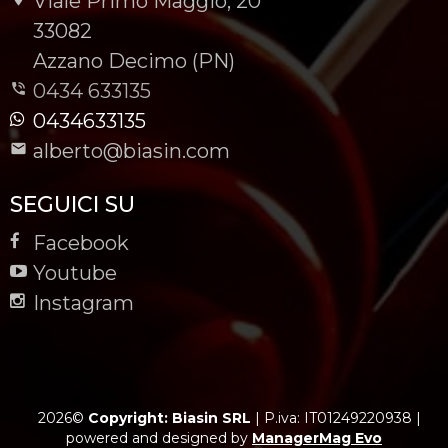
Viale Primo Maggio, 20
-
33082
-
Azzano Decimo (PN)
0434 633135
0434633135
alberto@biasin.com
SEGUICI SU
Facebook
Youtube
Instagram
2026©
Copyright: Biasin SRL
|
P.iva: IT01249220938
|
powered and designed by
ManagerMag Evo