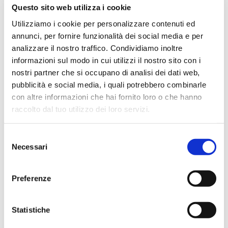
Questo sito web utilizza i cookie
Utilizziamo i cookie per personalizzare contenuti ed
Hope Efrida
annunci, per fornire funzionalità dei social media e per
2 mesi fa
analizzare il nostro traffico. Condividiamo inoltre
★★★★★
informazioni sul modo in cui utilizzi il nostro sito con i
nostri partner che si occupano di analisi dei dati web,
Ho acquistato un contrabbasso elettrico Stanzani, un
pubblicità e social media, i quali potrebbero combinarle
microfono professionale, amplificatore, cuffie, aste e
con altre informazioni che hai fornito loro o che hanno
cavi vari come regali per il mio compagno. Lo
raccolto dal tuo utilizzo dei loro servizi.
strumento è a dir poco meraviglioso e il resto dei
prodotti è di alto livello. I venditori son..
Selezione
Necessari
del
consenso
Simone Gasparoni
Preferenze
un mese fa
★★★★★
Statistiche
Ottima esperienza d’acquisto. Comunicazione