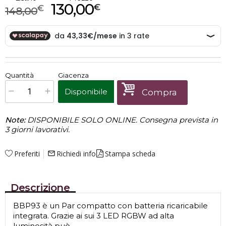
130,00
€
€
148,00
€
130,00
Quantità
Giacenza
x
1
Prezzo finale:
Disponibile
Compra
Note:
DISPONIBILE SOLO ONLINE. Consegna prevista in
3 giorni lavorativi.
Preferiti
Richiedi info
Stampa scheda
mail_outline
Descrizione
BBP93 è un Par compatto con batteria ricaricabile
integrata. Grazie ai sui 3 LED RGBW ad alta
luminosità può