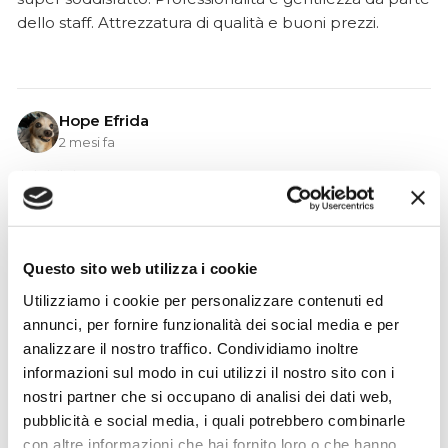
dello staff. Attrezzatura di qualità e buoni prezzi.
Hope Efrida
2 mesi fa
★★★★★
Ho acquistato un contrabbasso elettrico Stanzani, un
microfono professionale, amplificatore, cuffie, aste e
cavi vari come regali per il mio compagno. Lo
Questo sito web utilizza i cookie
strumento è a dir poco meraviglioso e il resto dei
Utilizziamo i cookie per personalizzare contenuti ed
prodotti è di alto livello. I venditori son..
annunci, per fornire funzionalità dei social media e per
analizzare il nostro traffico. Condividiamo inoltre
informazioni sul modo in cui utilizzi il nostro sito con i
nostri partner che si occupano di analisi dei dati web,
Simone Gasparoni
pubblicità e social media, i quali potrebbero combinarle
un mese fa
con altre informazioni che hai fornito loro o che hanno