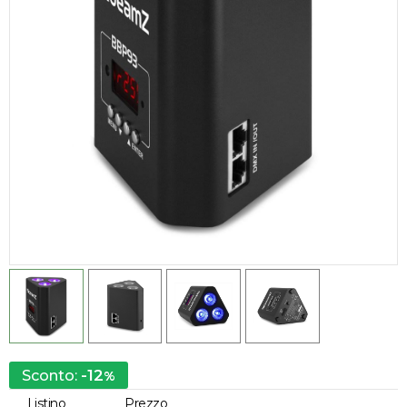
-12
Sconto:
%
Listino
Prezzo