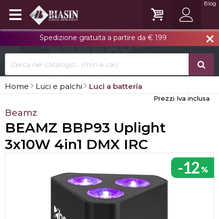
Blog
Spedizione gratuita a partire da € 199
close
Home
Luci e palchi
Luci a batteria
Prezzi Iva inclusa
Beamz
BEAMZ BBP93 Uplight
3x10W 4in1 DMX IRC
-12
%