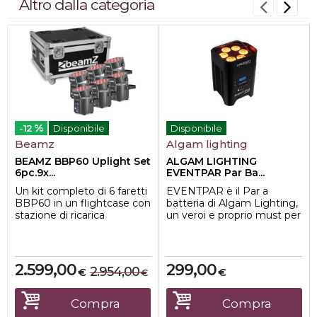
Altro dalla categoria
%
-12
Disponibile
Disponibile
Beamz
Algam lighting
BEAMZ BBP60 Uplight Set
ALGAM LIGHTING
6pc.9x...
EVENTPAR Par Ba...
Un kit completo di 6 faretti
EVENTPAR è il Par a
BBP60 in un flightcase con
batteria di Algam Lighting,
stazione di ricarica
un veroi e proprio must per
integrata. Ogni BBP60 ha
tutte le vostre serate ed
una batt...
eventi....
2.599,00
299,00
2.954,00
€
€
€
Compra
Compra