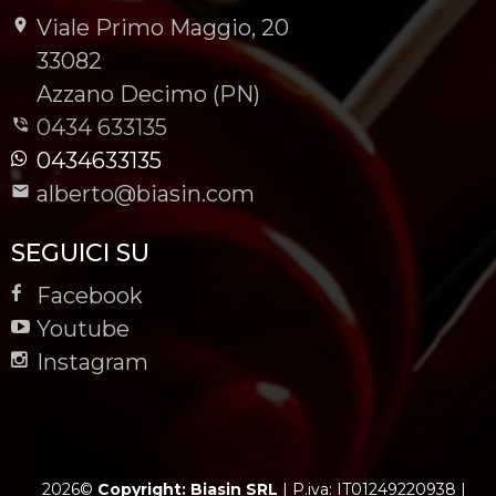
Viale Primo Maggio, 20
-
33082
-
Azzano Decimo (PN)
0434 633135
0434633135
alberto@biasin.com
SEGUICI SU
Facebook
Youtube
Instagram
2026©
Copyright: Biasin SRL
|
P.iva: IT01249220938
|