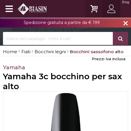
Blog
Spedizione gratuita a partire da € 199
close
Home
Fiati
Bocchini legni
Bocchini sassofono alto
Prezzi Iva inclusa
Yamaha
Yamaha 3c bocchino per sax
alto