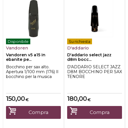
Disponibile
Su richiesta
Vandoren
D'addario
Vandoren v5 a15 in
D'addario select jazz
ebanite pe...
d8m bocc...
Bocchino per sax alto.
D'ADDARIO SELECT JAZZ
Apertura 1/100 mm (176) Il
D8M BOCCHINO PER SAX
bocchino per la musica
TENORE
classica, molto omogeneo
CARATTERISTICHE
su tutti i r...
TECNICHE:
-Modello D8M
-Mate...
150,00
180,00
€
€
Compra
Compra