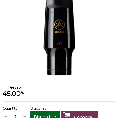
Prezzo
45,00
€
€
45,00
Quantità
Giacenza
x
1
Prezzo finale:
Disponibile
Compra