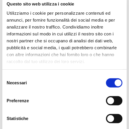
Ottima esperienza d’acquisto. Comunicazione
Questo sito web utilizza i cookie
puntuale e cordiale, spedizione rapida e prodotti
Utilizziamo i cookie per personalizzare contenuti ed
effettivamente disponibili come indicato sul sito, senza
annunci, per fornire funzionalità dei social media e per
sorprese o ritardi. Servizio affidabile e professionale.
analizzare il nostro traffico. Condividiamo inoltre
Negozio assolutamente consigliato, acqui..
informazioni sul modo in cui utilizzi il nostro sito con i
nostri partner che si occupano di analisi dei dati web,
pubblicità e social media, i quali potrebbero combinarle
con altre informazioni che hai fornito loro o che hanno
Ciro Pio Donnarumma
raccolto dal tuo utilizzo dei loro servizi.
4 mesi fa
★★★★★
Selezione
Ho acquistato un Selmer Super Action 80 serie I da
Necessari
del
Biasin e sono rimasto davvero super soddisfatto. Il sax
consenso
è arrivato in condizioni impeccabili, perfettamente
Preferenze
imballato e conforme alla descrizione. Il negozio si è
dimostrato serio e professionale,..
Statistiche