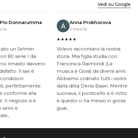
Vedi su Google
 Pio Donnarumma
Anna Prokhorova
i fa
2 mesi fa
★★★★★
tato un Selmer
Volevo raccontarvi la nostra
on 80 serie I da
storia. Mia figlia studia con
ono rimasto davvero
Francesca Raimondi (La
sfatto. Il sax è
musica e Gioia) da diversi anni.
 condizioni
Abbiamo ordinato tutti i violini
li, perfettamente
dalla ditta Denis Basin. Mentre
e conforme alla
suonava, il ponticello si è rotto
. Il negozio si è
e questo ci ha messo in grossi
 serio e
guai..
le,..