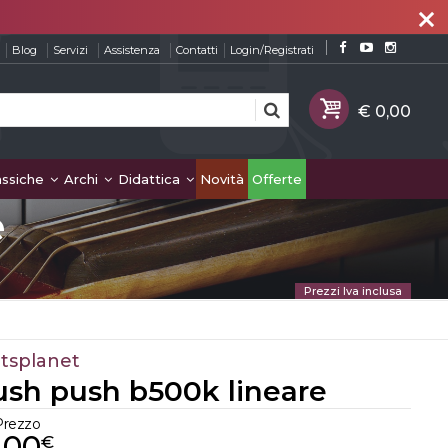
close
Blog
Servizi
Assistenza
Contatti
Login/Registrati
assiche
Archi
Didattica
Novità
Offerte
e
Prezzi Iva inclusa
tsplanet
ush push b500k lineare
Prezzo
,00
€