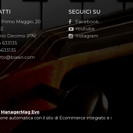
ATTI
SEGUICI SU
e Primo Maggio, 20
Facebook
82
Youtube
no Decimo (PN)
Instagram
 633135
633135
rto@biasin.com
y
ManagerMag Evo
one automatica con il sito di Ecommerce integrato e i