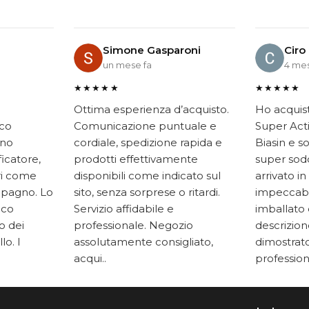
Simone Gasparoni
Ciro
un mese fa
4 mes
★★★★★
★★★★★
Ottima esperienza d’acquisto.
Ho acquis
ico
Comunicazione puntuale e
Super Acti
ono
cordiale, spedizione rapida e
Biasin e s
ficatore,
prodotti effettivamente
super soddi
ari come
disponibili come indicato sul
arrivato in
mpagno. Lo
sito, senza sorprese o ritardi.
impeccabi
oco
Servizio affidabile e
imballato 
to dei
professionale. Negozio
descrizione
lo. I
assolutamente consigliato,
dimostrato
acqui..
professiona