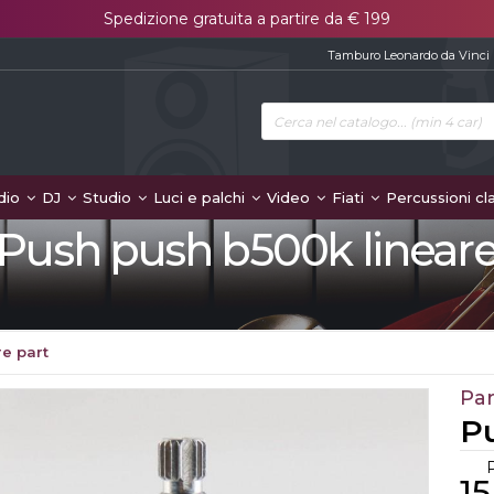
Spedizione gratuita a partire da € 199
Tamburo Leonardo da Vinci
dio
DJ
Studio
Luci e palchi
Video
Fiati
Percussioni cl
Push push b500k linear
e part
Par
P
15