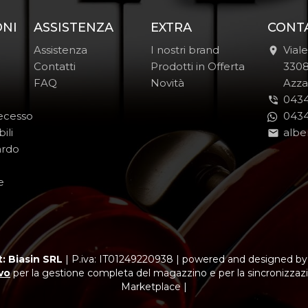
ONI
ASSISTENZA
EXTRA
CONT
Assistenza
I nostri brand
Vial
Contatti
Prodotti in Offerta
-
330
FAQ
Novità
-
Azza
0434
Recesso
0434
ili
albe
ardo
e
: Biasin SRL
|
P.iva: IT01249220938
|
powered and designed b
vo
per la gestione completa del magazzino e per la sincronizzazi
Marketplace |