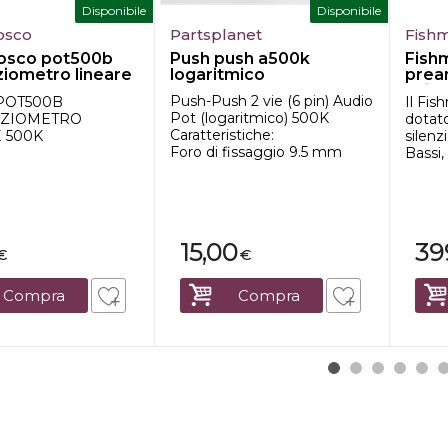
Disponibile
Disponibile
osco
Partsplanet
Fish
hosco pot500b
Push push a500k
Fishm
iometro lineare
logaritmico
prea
chita
Push-Push 2 vie (6 pin) Audio
POT500B
Il Fis
Pot (logaritmico) 500K
ZIOMETRO
dotato
Caratteristiche:
 500K
silenz
Foro di fissaggio 9.5 mm
Bassi,
15,00
39
€
€
Compra
Compra