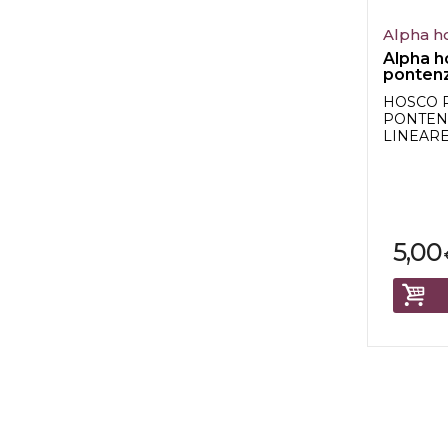
Alpha h
Alpha 
pontenz
500k
HOSCO 
PONTEN
LINEARE
5,00