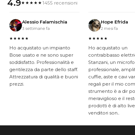
4.9
1455 recensioni
★★★★★
Alessio Falamischia
Hope Efrida
3 settimane fa
2 mesi fa
★★★★★
★★★★★
Ho acquistato un impianto
Ho acquistato un
Bose usato e ne sono super
contrabbasso elettr
soddisfatto. Professionalità e
Stanzani, un microf
gentilezza da parte dello staff.
professionale, ampli
Attrezzatura di qualità e buoni
cuffie, aste e cavi v
prezzi.
regali per il mio co
strumento è a dir p
meraviglioso e il res
prodotti è di alto livel
venditori son..