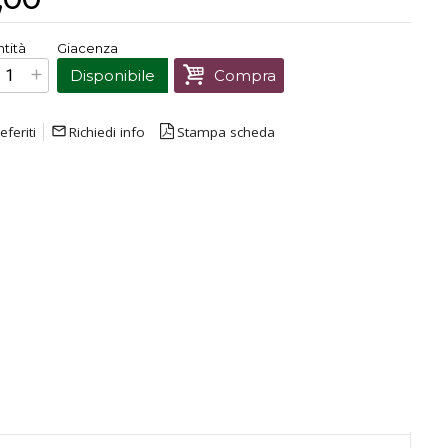
€
15,00
tità
Giacenza
Prezzo finale:
Disponibile
Compra
eferiti
mail_outline
Richiedi info
Stampa scheda