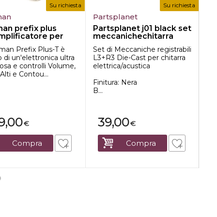
Su richiesta
Su richiesta
man
Partsplanet
Fe
an prefix plus
Partsplanet j01 black set
Fe
mplificatore per
meccanichechitarra
am
rra
acust...
Rea
hman Prefix Plus-T è
Set di Meccaniche registrabili
alt
 di un'elettronica ultra
L3+R3 Die-Cast per chitarra
de
iosa e controlli Volume,
elettrica/acustica
dot
 Alti e Contou...
Finitura: Nera
B...
9,00
39,00
€
€
Compra
Compra