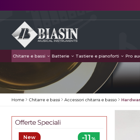
Chitarre e bassi
Batterie
Tastiere e pianoforti
Pro au
Home
Chitarre e bassi
Accessori chitarra e basso
Hardwar
Offerte Speciali
-11
New
%