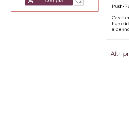
Compra
Push-Pu
Caratter
Foro di
alberin
Altri 