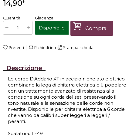
14,90
€
€
14,90
Quantità
Giacenza
x
1
Prezzo finale:
Disponibile
Compra
Preferiti
Richiedi info
Stampa scheda
mail_outline
Descrizione
Le corde D'Addario XT in acciaio nichelato elettrico
combinano la lega di chitarra elettrica più popolare
con un trattamento avanzato di resistenza alla
corrosione su ogni corda del set, preservando il
tono naturale e la sensazione delle corde non
rivestite. Disponibile per chitarra elettrica a 6 corde
che vanno da calibri super leggeri a leggeri /
pesanti.
Scalatura: 11-49