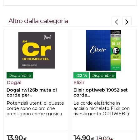
Altro dalla categoria
%
Disponibile
-22
Disponibile
Dogal
Elixir
Dogal rw126b muta di
Elixir optiweb 19052 set
corde per...
corde...
Potenziali utenti di queste
Le corde elettriche in
corde sono coloro che
acciaio nichelato Elixir con
prediligono come musica
rivestimento OPTIWEB ti
lHeavy Metal, il Blues
offrono le prestazioni di
Distorto e tu...
una cord...
13,90
14,90
19,00
€
€
€