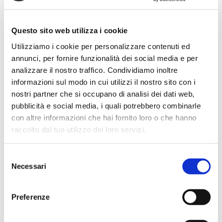
Simone Gasparoni
un mese fa
Questo sito web utilizza i cookie
★★★★★
Utilizziamo i cookie per personalizzare contenuti ed
Ottima esperienza d’acquisto. Comunicazione
annunci, per fornire funzionalità dei social media e per
puntuale e cordiale, spedizione rapida e prodotti
analizzare il nostro traffico. Condividiamo inoltre
effettivamente disponibili come indicato sul sito, senza
informazioni sul modo in cui utilizzi il nostro sito con i
sorprese o ritardi. Servizio affidabile e professionale.
nostri partner che si occupano di analisi dei dati web,
Negozio assolutamente consigliato, acqui..
pubblicità e social media, i quali potrebbero combinarle
con altre informazioni che hai fornito loro o che hanno
raccolto dal tuo utilizzo dei loro servizi.
Ciro Pio Donnarumma
4 mesi fa
Selezione
Necessari
del
★★★★★
consenso
Ho acquistato un Selmer Super Action 80 serie I da
Preferenze
Biasin e sono rimasto davvero super soddisfatto. Il sax
è arrivato in condizioni impeccabili, perfettamente