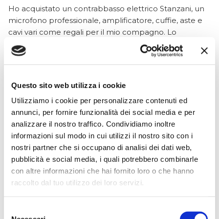
Ho acquistato un contrabbasso elettrico Stanzani, un
microfono professionale, amplificatore, cuffie, aste e
cavi vari come regali per il mio compagno. Lo
strumento è a dir poco meraviglioso e il resto dei
prodotti è di alto livello. I venditori son..
Questo sito web utilizza i cookie
Utilizziamo i cookie per personalizzare contenuti ed
Simone Gasparoni
annunci, per fornire funzionalità dei social media e per
un mese fa
analizzare il nostro traffico. Condividiamo inoltre
★★★★★
informazioni sul modo in cui utilizzi il nostro sito con i
Ottima esperienza d’acquisto. Comunicazione
nostri partner che si occupano di analisi dei dati web,
puntuale e cordiale, spedizione rapida e prodotti
pubblicità e social media, i quali potrebbero combinarle
effettivamente disponibili come indicato sul sito, senza
con altre informazioni che hai fornito loro o che hanno
sorprese o ritardi. Servizio affidabile e professionale.
raccolto dal tuo utilizzo dei loro servizi.
Negozio assolutamente consigliato, acqui..
Selezione
Necessari