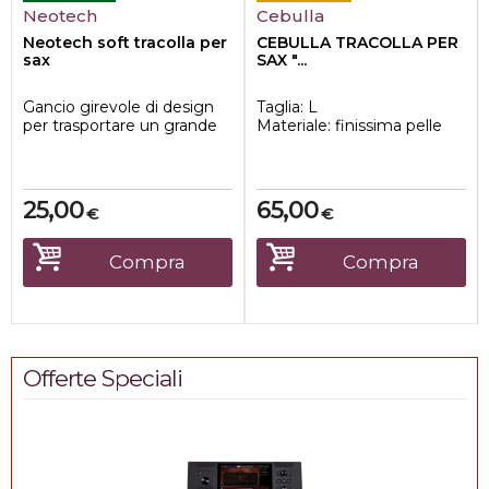
Neotech
Cebulla
Neotech soft tracolla per
CEBULLA TRACOLLA PER
sax
SAX "...
Gancio girevole di design
Taglia: L
per trasportare un grande
Materiale: finissima pelle
carico
italiana
533mm Lunghezza
Imbottitura in gomma
massima adatta a...
naturale
...
25,00
65,00
€
€
Compra
Compra
Offerte Speciali