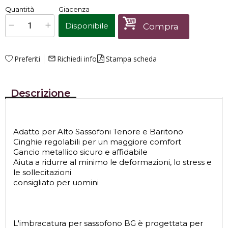
€
35,00
Quantità
Giacenza
x
1
Prezzo finale:
Disponibile
Compra
Preferiti
Richiedi info
Stampa scheda
mail_outline
Descrizione
Adatto per Alto Sassofoni Tenore e Baritono
Cinghie regolabili per un maggiore comfort
Gancio metallico sicuro e affidabile
Aiuta a ridurre al minimo le deformazioni, lo stress e
le sollecitazioni
consigliato per uomini
L'imbracatura per sassofono BG è progettata per