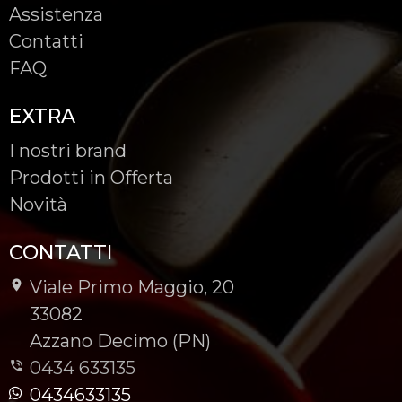
Assistenza
Contatti
FAQ
EXTRA
I nostri brand
Prodotti in Offerta
Novità
CONTATTI
Viale Primo Maggio, 20
-
33082
-
Azzano Decimo (PN)
0434 633135
0434633135