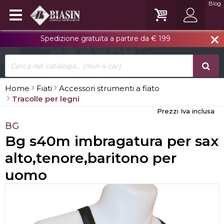
Blog
Spedizione gratuita a partire da € 199
close
Home
Fiati
Accessori strumenti a fiato
Tracolle per legni
Prezzi Iva inclusa
BG
Bg s40m imbragatura per sax
alto,tenore,baritono per
uomo