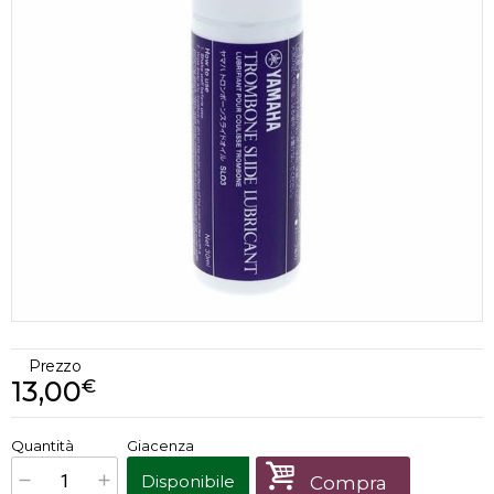
Prezzo
13,00
€
€
13,00
Quantità
Giacenza
x
1
Prezzo finale:
Disponibile
Compra