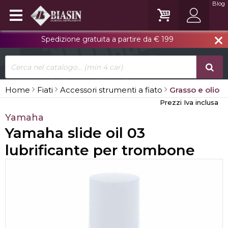
Blog
Spedizione gratuita a partire da € 199
close
Home
Fiati
Accessori strumenti a fiato
Grasso e olio
Prezzi Iva inclusa
Yamaha
Yamaha slide oil 03
lubrificante per trombone