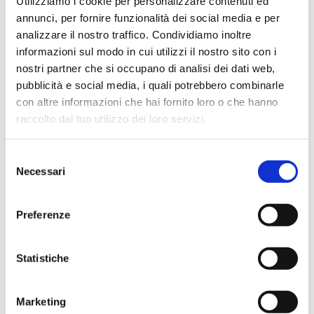
Utilizziamo i cookie per personalizzare contenuti ed
Negozio assolutamente consigliato, acqui..
annunci, per fornire funzionalità dei social media e per
analizzare il nostro traffico. Condividiamo inoltre
informazioni sul modo in cui utilizzi il nostro sito con i
nostri partner che si occupano di analisi dei dati web,
Ciro Pio Donnarumma
pubblicità e social media, i quali potrebbero combinarle
4 mesi fa
con altre informazioni che hai fornito loro o che hanno
★★★★★
raccolto dal tuo utilizzo dei loro servizi.
Ho acquistato un Selmer Super Action 80 serie I da
Biasin e sono rimasto davvero super soddisfatto. Il sax
Selezione
è arrivato in condizioni impeccabili, perfettamente
Necessari
del
imballato e conforme alla descrizione. Il negozio si è
consenso
dimostrato serio e professionale,..
Preferenze
Statistiche
Anna Prokhorova
2 mesi fa
Marketing
★★★★★