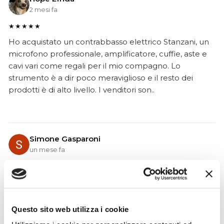
2 mesi fa
★★★★★
Ho acquistato un contrabbasso elettrico Stanzani, un
microfono professionale, amplificatore, cuffie, aste e
cavi vari come regali per il mio compagno. Lo
strumento è a dir poco meraviglioso e il resto dei
prodotti è di alto livello. I venditori son..
Simone Gasparoni
un mese fa
★★★★★
Ottima esperienza d’acquisto. Comunicazione
puntuale e cordiale, spedizione rapida e prodotti
effettivamente disponibili come indicato sul sito, senza
Questo sito web utilizza i cookie
sorprese o ritardi. Servizio affidabile e professionale.