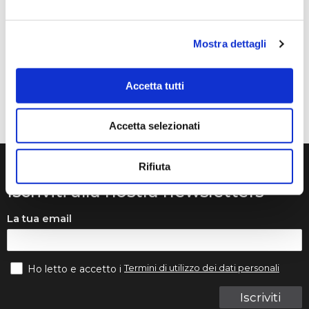
Volevo raccontarvi la nostra storia. Mia figlia studia con
Francesca Raimondi (La musica e Gioia) da diversi anni.
Mostra dettagli
Abbiamo ordinato tutti i violini dalla ditta Denis Basin.
Mentre suonava, il ponticello si è rotto e questo ci ha
messo in grossi guai..
Accetta tutti
Accetta selezionati
Rifiuta
Iscriviti alla nostra newsletters
La tua email
Termini di utilizzo dei dati personali
Ho letto e accetto i
Iscriviti