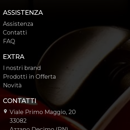
ASSISTENZA
Assistenza
Contatti
FAQ
EXTRA
I nostri brand
Prodotti in Offerta
Novità
CONTATTI
Viale Primo Maggio, 20
-
33082
-
Azzano Decimo (PN)