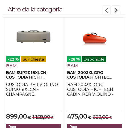
Altro dalla categoria
%
%
-22
Su richiesta
-28
Disponibile
BAM
BAM
BAM SUP2018XLCN
BAM 2003XLORG
CUSTODIA HIGHT...
CUSTODIA HIGHTEC...
CUSTODIA PER VIOLINO
BAM 2003XLORG
SUP2018XLCN -
CUSTODIA HIGHTECH
CHAMPAGNE.
CABIN PER VIOLINO -
Questa custodia per violino
ORANGEY
BAM SUP2018XLCN è
La custodia BAM
stata creata...
2003XLORG è perfetta per
lo ...
899,00
475,00
1.158,00
662,00
€
€
€
€