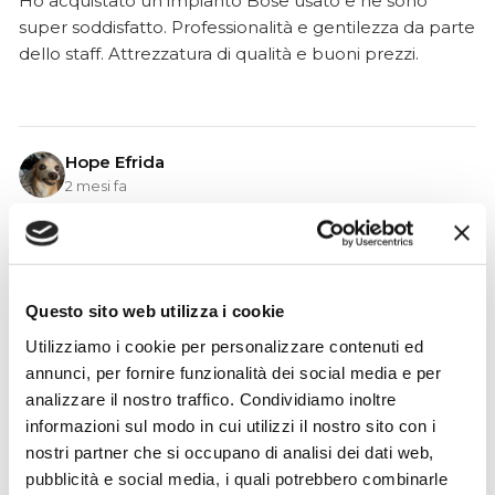
Ho acquistato un impianto Bose usato e ne sono
super soddisfatto. Professionalità e gentilezza da parte
dello staff. Attrezzatura di qualità e buoni prezzi.
Hope Efrida
2 mesi fa
★★★★★
Ho acquistato un contrabbasso elettrico Stanzani, un
microfono professionale, amplificatore, cuffie, aste e
cavi vari come regali per il mio compagno. Lo
Questo sito web utilizza i cookie
strumento è a dir poco meraviglioso e il resto dei
Utilizziamo i cookie per personalizzare contenuti ed
prodotti è di alto livello. I venditori son..
annunci, per fornire funzionalità dei social media e per
analizzare il nostro traffico. Condividiamo inoltre
informazioni sul modo in cui utilizzi il nostro sito con i
nostri partner che si occupano di analisi dei dati web,
Simone Gasparoni
pubblicità e social media, i quali potrebbero combinarle
un mese fa