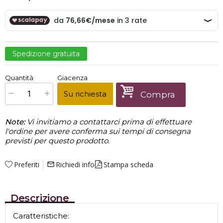
Spedizione gratuita
€
230,00
Quantità
Giacenza
x
1
Prezzo finale:
Su richiesta
Compra
Note:
Vi invitiamo a contattarci prima di effettuare
l'ordine per avere conferma sui tempi di consegna
previsti per questo prodotto.
Preferiti
Richiedi info
Stampa scheda
mail_outline
Descrizione
Caratteristiche: