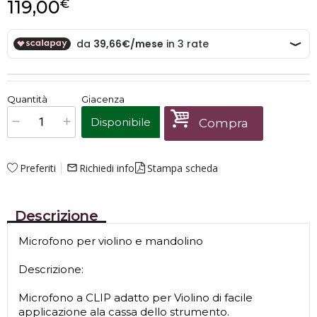
119,00
€
€
119,00
Quantità
Giacenza
x
1
Prezzo finale:
Disponibile
Compra
Preferiti
Richiedi info
Stampa scheda
mail_outline
Descrizione
Microfono per violino e mandolino
Descrizione:
Microfono a CLIP adatto per Violino di facile
applicazione ala cassa dello strumento.