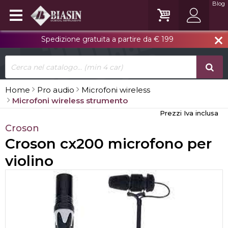
Blog
Spedizione gratuita a partire da € 199
close
Home
Pro audio
Microfoni wireless
Microfoni wireless strumento
Prezzi Iva inclusa
Croson
Croson cx200 microfono per
violino