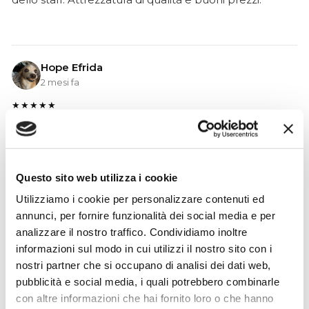
Hope Efrida
2 mesi fa
★★★★★
Ho acquistato un contrabbasso elettrico Stanzani, un
microfono professionale, amplificatore, cuffie, aste e
cavi vari come regali per il mio compagno. Lo
strumento è a dir poco meraviglioso e il resto dei
Questo sito web utilizza i cookie
prodotti è di alto livello. I venditori son..
Utilizziamo i cookie per personalizzare contenuti ed
annunci, per fornire funzionalità dei social media e per
analizzare il nostro traffico. Condividiamo inoltre
informazioni sul modo in cui utilizzi il nostro sito con i
Simone Gasparoni
nostri partner che si occupano di analisi dei dati web,
un mese fa
pubblicità e social media, i quali potrebbero combinarle
con altre informazioni che hai fornito loro o che hanno
★★★★★