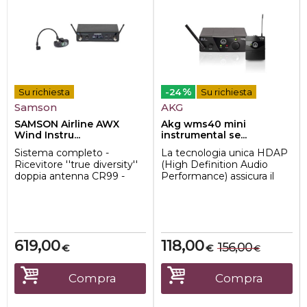
%
Su richiesta
-24
Su richiesta
Samson
AKG
SAMSON Airline AWX
Akg wms40 mini
Wind Instru...
instrumental se...
Sistema completo -
La tecnologia unica HDAP
Ricevitore ''true diversity''
(High Definition Audio
doppia antenna CR99 -
Performance) assicura il
Indicatore led segnale di
suono migliore possibile,
ricezione - I...
più realis...
619,00
118,00
156,00
€
€
€
Compra
Compra