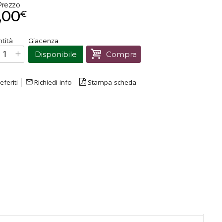
Prezzo
,00
€
€
12,00
tità
Giacenza
Prezzo finale:
Disponibile
Compra
eferiti
mail_outline
Richiedi info
Stampa scheda