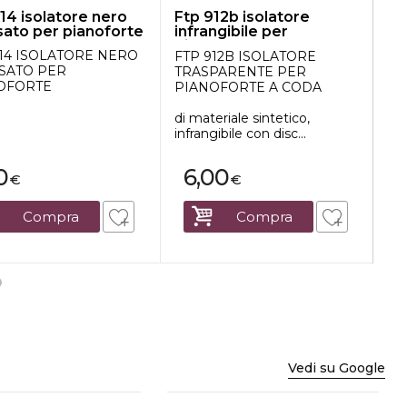
14 isolatore nero
Ftp 912b isolatore
Ft
sato per pianoforte
infrangibile per
ma
pianoforte a c...
pe
914 ISOLATORE NERO
FTP 912B ISOLATORE
FT
SATO PER
TRASPARENTE PER
MA
OFORTE
PIANOFORTE A CODA
PE
di materiale sintetico,
infrangibile con disc...
0
6,00
€
€
Compra
Compra
Vedi su Google