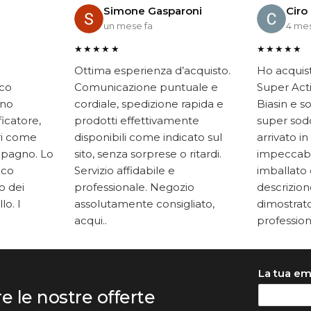
Simone Gasparoni
Ciro
un mese fa
4 mes
★★★★★
★★★★★
Ottima esperienza d’acquisto.
Ho acquis
ico
Comunicazione puntuale e
Super Acti
ono
cordiale, spedizione rapida e
Biasin e s
ficatore,
prodotti effettivamente
super soddi
ari come
disponibili come indicato sul
arrivato in
mpagno. Lo
sito, senza sorprese o ritardi.
impeccabi
oco
Servizio affidabile e
imballato 
to dei
professionale. Negozio
descrizione
lo. I
assolutamente consigliato,
dimostrato
acqui..
professiona
La tua em
re le nostre offerte