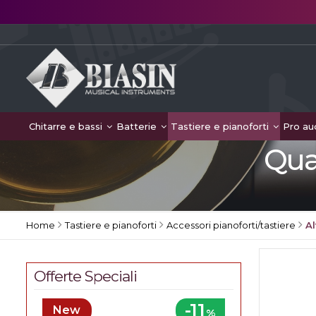
Chitarre e bassi
Batterie
Tastiere e pianoforti
Pro au
Qua
Home
Tastiere e pianoforti
Accessori pianoforti/tastiere
Al
Offerte Speciali
-11
New
%