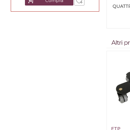
Compra
QUATTR
Altri 
FTP