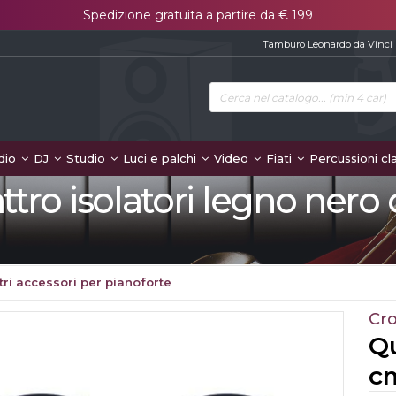
Spedizione gratuita a partire da € 199
Tamburo Leonardo da Vinci
dio
DJ
Studio
Luci e palchi
Video
Fiati
Percussioni cl
ttro isolatori legno nero
tri accessori per pianoforte
Cr
Qu
c