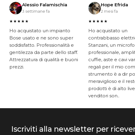
Alessio Falamischia
Hope Efrida
3 settimane fa
2 mesi fa
★★★★★
★★★★★
Ho acquistato un impianto
Ho acquistato un
Bose usato e ne sono super
contrabbasso elettr
soddisfatto. Professionalità e
Stanzani, un microf
gentilezza da parte dello staff.
professionale, ampli
Attrezzatura di qualità e buoni
cuffie, aste e cavi v
prezzi.
regali per il mio co
strumento è a dir p
meraviglioso e il res
prodotti è di alto livel
venditori son..
Iscriviti alla newsletter per riceve