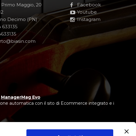
e Primo Maggio, 20
Facebook
82
Youtube
no Decimo (PN)
Instagram
 633135
633135
rto@biasin.com
y
ManagerMag Evo
one automatica con il sito di Ecommerce integrato e i