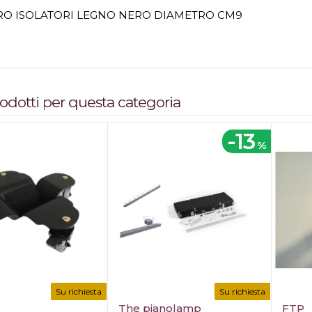
O ISOLATORI LEGNO NERO DIAMETRO CM9
prodotti per questa categoria
-13
%
Su richiesta
Su richiesta
The pianolamp
FTP