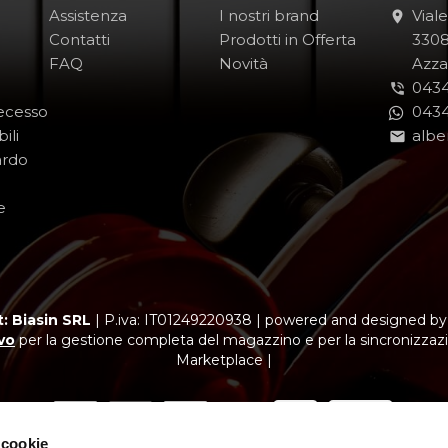
Assistenza
I nostri brand
Vial
Contatti
Prodotti in Offerta
-
330
FAQ
Novità
-
Azza
0434
Recesso
0434
ili
albe
ardo
e
: Biasin SRL
|
P.iva: IT01249220938
|
powered and designed b
vo
per la gestione completa del magazzino e per la sincronizzazi
Marketplace |
 cookie