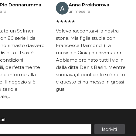
 Pio Donnarumma
Anna Prokhorova
i fa
un mese fa
★★★★★
tato un Selmer
Volevo raccontarvi la nostra
on 80 serie I da
storia. Mia figlia studia con
ono rimasto davvero
Francesca Raimondi (La
sfatto. Il sax è
musica e Gioia) da diversi anni.
 condizioni
Abbiamo ordinato tutti i violini
li, perfettamente
dalla ditta Denis Basin. Mentre
e conforme alla
suonava, il ponticello si è rotto
. Il negozio si è
e questo ci ha messo in grossi
 serio e
guai..
le,..
ail
Iscriviti