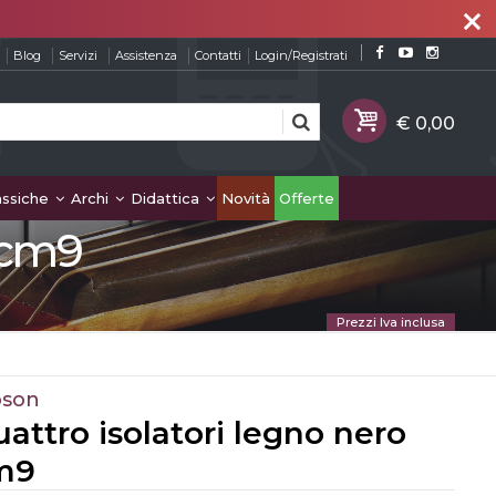
close
Blog
Servizi
Assistenza
Contatti
Login/Registrati
assiche
Archi
Didattica
Novità
Offerte
 cm9
Prezzi Iva inclusa
oson
attro isolatori legno nero
m9