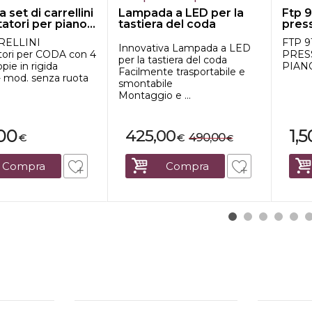
 set di carrellini
Lampada a LED per la
Ftp 9
atori per piano...
tastiera del coda
pres
RELLINI
FTP 
Innovativa Lampada a LED
atori per CODA con 4
PRES
per la tastiera del coda
pie in rigida
PIAN
Facilmente trasportabile e
mod. senza ruota
smontabile
Montaggio e ...
00
1,5
425,00
490,00
€
€
€
Compra
Compra