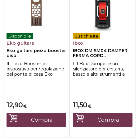
Disponibile
Su richiesta
Eko guitars
Ibox
Eko guitars piezo booster
IBOX DM SM04 DAMPER
disp...
FERMA CORD...
Il Piezo Booster è il
L'I Box Damper è un
dispositivo per regolazione
silenziatore per chitarra,
del ponte di casa Eko
basso e altri strumenti a
Guitars, indispensabile per
corda, con un'ottima
ripristin...
capacità di mu...
12,90
11,50
€
€
Compra
Compra