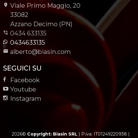
Viale Primo Maggio, 20
-
33082
-
Azzano Decimo (PN)
0434 633135
0434633135
alberto@biasin.com
SEGUICI SU
Facebook
Youtube
Instagram
2026©
Copyright: Biasin SRL
|
P.iva: IT01249220938
|