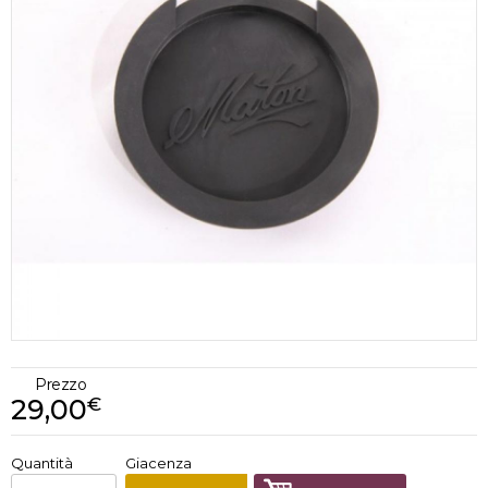
Prezzo
29,00
€
€
29,00
Quantità
Giacenza
x
1
Prezzo finale: