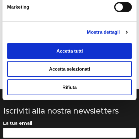
Anna Prokhorova
Marketing
2 mesi fa
★★★★★
Mostra dettagli
Volevo raccontarvi la nostra storia. Mia figlia studia con
Francesca Raimondi (La musica e Gioia) da diversi anni.
Abbiamo ordinato tutti i violini dalla ditta Denis Basin.
Accetta tutti
Mentre suonava, il ponticello si è rotto e questo ci ha
messo in grossi guai..
Accetta selezionati
Rifiuta
Iscriviti alla nostra newsletters
La tua email