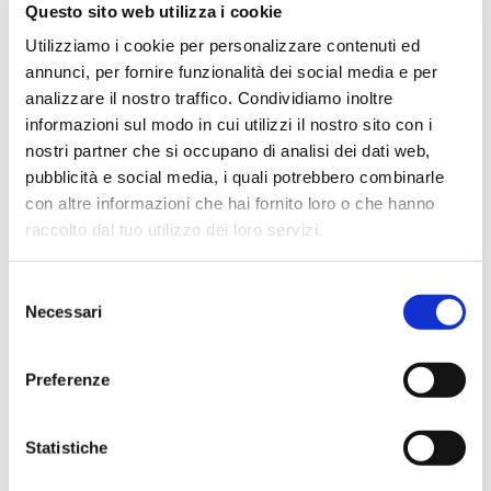
Questo sito web utilizza i cookie
puntuale e cordiale, spedizione rapida e prodotti
Utilizziamo i cookie per personalizzare contenuti ed
effettivamente disponibili come indicato sul sito, senza
annunci, per fornire funzionalità dei social media e per
sorprese o ritardi. Servizio affidabile e professionale.
analizzare il nostro traffico. Condividiamo inoltre
Negozio assolutamente consigliato, acqui..
informazioni sul modo in cui utilizzi il nostro sito con i
nostri partner che si occupano di analisi dei dati web,
pubblicità e social media, i quali potrebbero combinarle
con altre informazioni che hai fornito loro o che hanno
Ciro Pio Donnarumma
raccolto dal tuo utilizzo dei loro servizi.
4 mesi fa
★★★★★
Selezione
Ho acquistato un Selmer Super Action 80 serie I da
Necessari
del
Biasin e sono rimasto davvero super soddisfatto. Il sax
consenso
è arrivato in condizioni impeccabili, perfettamente
Preferenze
imballato e conforme alla descrizione. Il negozio si è
dimostrato serio e professionale,..
Statistiche