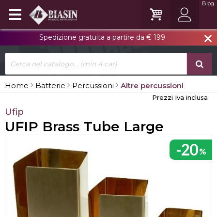
Blog
Spedizione gratuita a partire da € 199
close
Home
Batterie
Percussioni
Altre percussioni
Prezzi Iva inclusa
Ufip
UFIP Brass Tube Large
-20
%