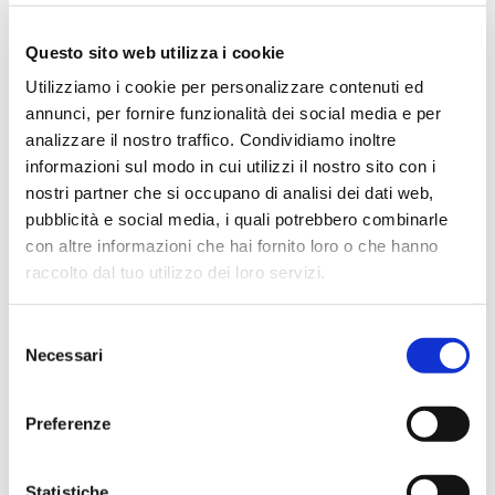
un mese fa
★★★★★
Questo sito web utilizza i cookie
Ottima esperienza d’acquisto. Comunicazione
Utilizziamo i cookie per personalizzare contenuti ed
puntuale e cordiale, spedizione rapida e prodotti
annunci, per fornire funzionalità dei social media e per
effettivamente disponibili come indicato sul sito, senza
analizzare il nostro traffico. Condividiamo inoltre
sorprese o ritardi. Servizio affidabile e professionale.
informazioni sul modo in cui utilizzi il nostro sito con i
Negozio assolutamente consigliato, acqui..
nostri partner che si occupano di analisi dei dati web,
pubblicità e social media, i quali potrebbero combinarle
con altre informazioni che hai fornito loro o che hanno
raccolto dal tuo utilizzo dei loro servizi.
Ciro Pio Donnarumma
4 mesi fa
Selezione
★★★★★
Necessari
del
Ho acquistato un Selmer Super Action 80 serie I da
consenso
Biasin e sono rimasto davvero super soddisfatto. Il sax
Preferenze
è arrivato in condizioni impeccabili, perfettamente
imballato e conforme alla descrizione. Il negozio si è
dimostrato serio e professionale,..
Statistiche