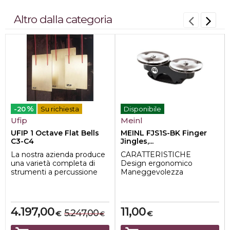
Altro dalla categoria
%
-20
Su richiesta
Disponibile
Ufip
Meinl
UFIP 1 Octave Flat Bells
MEINL FJS1S-BK Finger
C3-C4
Jingles,...
La nostra azienda produce
CARATTERISTICHE
una varietà completa di
Design ergonomico
strumenti a percussione
Maneggevolezza
accordati, come i crotali, le
MATERIALE
campa...
Siam Oak (Hevea
brasiliensis Mu...
4.197,00
11,00
5.247,00
€
€
€