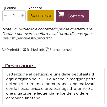
€
71,00
Quantità
Giacenza
x
1
Prezzo finale:
Su richiesta
Compra
Note:
Vi invitiamo a contattarci prima di effettuare
l'ordine per avere conferma sui tempi di consegna
previsti per questo prodotto.
Preferiti
Richiedi info
Stampa scheda
mail_outline
Descrizione
Lattenzione al dettaglio è una delle peculiarità di
ogni artigiano della UFIP. Anche la maggior parte
dei nostri strumenti a percussione sono realizzati
con la nostra unica e preziosa lega di bronzo. Sia
che si tratti delle leggendarie Ice Bells o delle
campane tibetane.