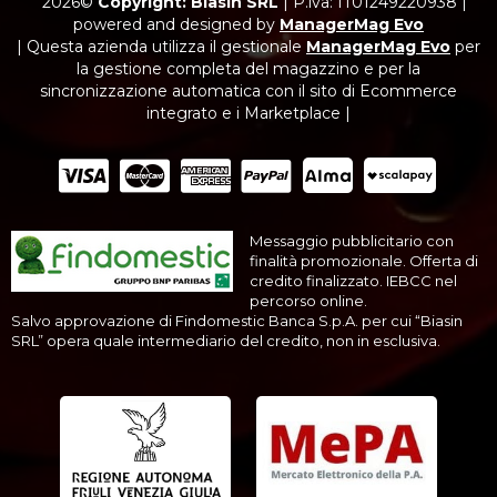
2026©
Copyright: Biasin SRL
|
P.iva: IT01249220938
|
powered and designed by
ManagerMag Evo
| Questa azienda utilizza il gestionale
ManagerMag Evo
per
la gestione completa del magazzino e per la
sincronizzazione automatica con il sito di Ecommerce
integrato e i Marketplace |
Messaggio pubblicitario con
finalità promozionale. Offerta di
credito finalizzato. IEBCC nel
percorso online.
Salvo approvazione di Findomestic Banca S.p.A. per cui “Biasin
SRL” opera quale intermediario del credito, non in esclusiva.