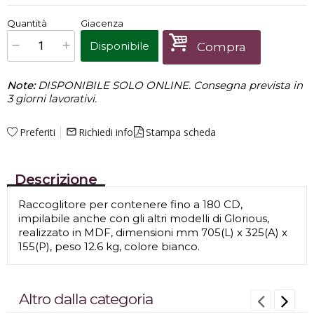
€
77,00
Quantità
Giacenza
x
1
Prezzo finale:
Disponibile
Compra
Note:
DISPONIBILE SOLO ONLINE. Consegna prevista in
3 giorni lavorativi.
Preferiti
Richiedi info
Stampa scheda
mail_outline
Descrizione
Raccoglitore per contenere fino a 180 CD,
impilabile anche con gli altri modelli di Glorious,
realizzato in MDF, dimensioni mm 705(L) x 325(A) x
155(P), peso 12.6 kg, colore bianco.
Altro dalla categoria