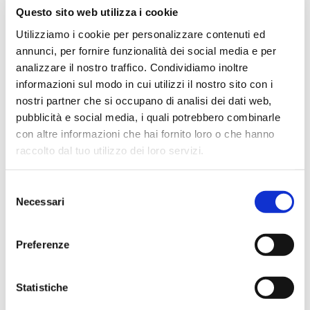
Ottima esperienza d’acquisto. Comunicazione
Questo sito web utilizza i cookie
puntuale e cordiale, spedizione rapida e prodotti
Utilizziamo i cookie per personalizzare contenuti ed
effettivamente disponibili come indicato sul sito, senza
annunci, per fornire funzionalità dei social media e per
sorprese o ritardi. Servizio affidabile e professionale.
analizzare il nostro traffico. Condividiamo inoltre
Negozio assolutamente consigliato, acqui..
informazioni sul modo in cui utilizzi il nostro sito con i
nostri partner che si occupano di analisi dei dati web,
pubblicità e social media, i quali potrebbero combinarle
con altre informazioni che hai fornito loro o che hanno
Ciro Pio Donnarumma
raccolto dal tuo utilizzo dei loro servizi.
4 mesi fa
★★★★★
Selezione
Ho acquistato un Selmer Super Action 80 serie I da
Necessari
del
Biasin e sono rimasto davvero super soddisfatto. Il sax
consenso
è arrivato in condizioni impeccabili, perfettamente
Preferenze
imballato e conforme alla descrizione. Il negozio si è
dimostrato serio e professionale,..
Statistiche