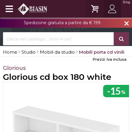
Blog
Spedizione gratuita a partire da € 199
close
Home
Studio
Mobili da studio
Mobili porta cd vinili
Prezzi Iva inclusa
Glorious
Glorious cd box 180 white
-15
%