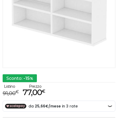
-15
Sconto:
%
Listino
Prezzo
77,00
€
€
91,00