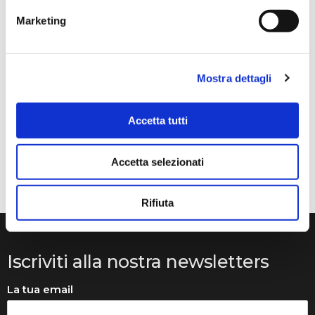
Marketing
Anna Prokhorova
2 mesi fa
★★★★★
Mostra dettagli
Volevo raccontarvi la nostra storia. Mia figlia studia con
Francesca Raimondi (La musica e Gioia) da diversi anni.
Abbiamo ordinato tutti i violini dalla ditta Denis Basin.
Accetta tutti
Mentre suonava, il ponticello si è rotto e questo ci ha
messo in grossi guai..
Accetta selezionati
Rifiuta
Iscriviti alla nostra newsletters
La tua email