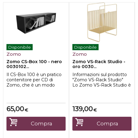
Disponibile
Disponibile
Zomo
Zomo
Zomo CS-Box 100 - nero
Zomo VS-Rack Studio -
0030102...
oro 0030...
Il CS-Box 100 è un pratico
Informazioni sul prodotto
contenitore per CD di
"Zomo VS-Rack Studio"
Zomo, che è un modo
Lo Zomo VS-Rack Studio è
economico, elegante ed
una soluzione di arch...
estremamente rob...
65,00
139,00
€
€
Compra
Compra