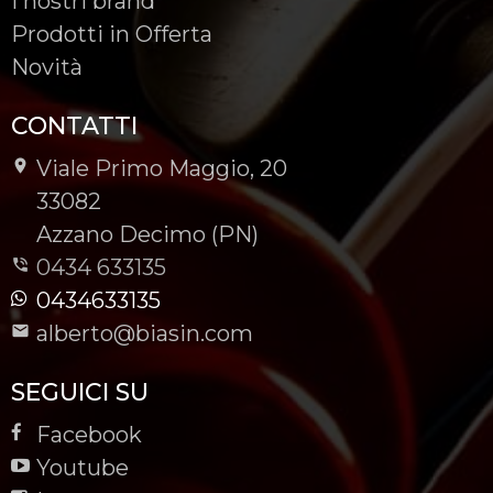
I nostri brand
Prodotti in Offerta
Novità
CONTATTI
Viale Primo Maggio, 20
-
33082
-
Azzano Decimo (PN)
0434 633135
0434633135
alberto@biasin.com
SEGUICI SU
Facebook
Youtube