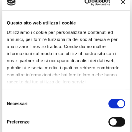
Simone Gasparoni
un mese fa
Questo sito web utilizza i cookie
★★★★★
Utilizziamo i cookie per personalizzare contenuti ed
Ottima esperienza d’acquisto. Comunicazione
annunci, per fornire funzionalità dei social media e per
puntuale e cordiale, spedizione rapida e prodotti
analizzare il nostro traffico. Condividiamo inoltre
effettivamente disponibili come indicato sul sito, senza
informazioni sul modo in cui utilizzi il nostro sito con i
sorprese o ritardi. Servizio affidabile e professionale.
nostri partner che si occupano di analisi dei dati web,
Negozio assolutamente consigliato, acqui..
pubblicità e social media, i quali potrebbero combinarle
con altre informazioni che hai fornito loro o che hanno
raccolto dal tuo utilizzo dei loro servizi.
Ciro Pio Donnarumma
Selezione
4 mesi fa
Necessari
del
consenso
★★★★★
Ho acquistato un Selmer Super Action 80 serie I da
Preferenze
Biasin e sono rimasto davvero super soddisfatto. Il sax