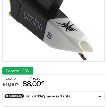
-13
Sconto:
%
Listino
Prezzo
88,00
€
€
101,00