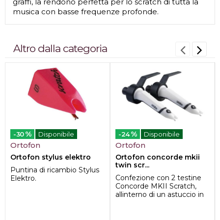
graffi, la rendono perfetta per lo scratch di tutta la
musica con basse frequenze profonde.
Altro dalla categoria
%
%
-30
Disponibile
-24
Disponibile
Ortofon
Ortofon
Ortofon stylus elektro
Ortofon concorde mkii
twin scr...
Puntina di ricambio Stylus
Confezione con 2 testine
Elektro.
Concorde MKII Scratch,
allinterno di un astuccio in
alluminio.