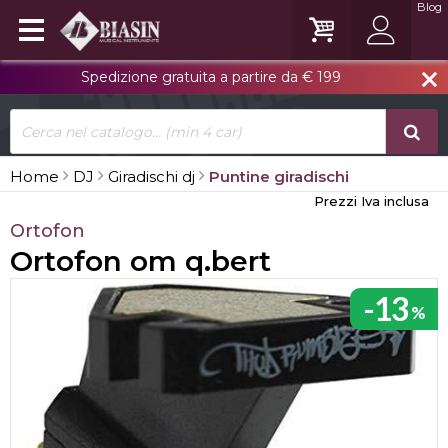
Blog
Spedizione gratuita a partire da € 199
close
Home
DJ
Giradischi dj
Puntine giradischi
Prezzi Iva inclusa
Ortofon
Ortofon om q.bert
-13
%