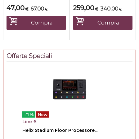
47,00
259,00
67,00
340,00
€
€
€
€
Compra
Compra
Offerte Speciali
%
-11
New
Line 6
Helix Stadium Floor Processore...