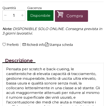
€
88,00
Quantità
Giacenza
x
1
Prezzo finale:
Disponibile
Compra
Note:
DISPONIBILE SOLO ONLINE. Consegna prevista in
3 giorni lavorativi.
Preferiti
Richiedi info
Stampa scheda
mail_outline
Descrizione
Pensata per scratch e back-cueing, le
caratteristiche di elevata capacità di tracciamento,
gestione insuperabile, livello di uscita ultra elevato,
bassa usura e qualità sonore senza rivali, la
collocano letteralmente in una classe a sé stante. Gli
acuti maggiormente attenuati per ridurre al minimo
il rumore superficiale dei vinili usurati, e
l'accentuazione dei medi che aiuta a mascherare i