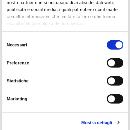
nostri partner che si occupano di analisi dei dati web,
pubblicità e social media, i quali potrebbero combinarle
con altre informazioni che hai fornito loro o che hanno
Simone Gasparoni
raccolto dal tuo utilizzo dei loro servizi.
un mese fa
★★★★★
Selezione
Necessari
Ottima esperienza d’acquisto. Comunicazione
del
puntuale e cordiale, spedizione rapida e prodotti
consenso
effettivamente disponibili come indicato sul sito, senza
Preferenze
sorprese o ritardi. Servizio affidabile e professionale.
Negozio assolutamente consigliato, acqui..
Statistiche
Marketing
Ciro Pio Donnarumma
4 mesi fa
★★★★★
Mostra dettagli
Ho acquistato un Selmer Super Action 80 serie I da