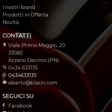
I nostri brand
Prodotti in Offerta
Novità
CONTATTI
Viale Primo Maggio, 20
-
33082
-
Azzano Decimo (PN)
0434 633135
0434633135
alberto@biasin.com
SEGUICI SU
Facebook