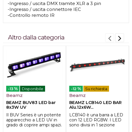
-Ingresso / uscita DMX tramite XLR a 3 pin
-Ingresso / uscita connettore IEC
-Controllo remoto IR
Altro dalla categoria
%
%
-13
Disponibile
-12
Su richiesta
Beamz
Beamz
BEAMZ BUV83 LED bar
BEAMZ LCB140 LED BAR
8x3W UV
Alu.12x6W...
Il BUV Series è un potente
LCB140 è una barra a LED
apparecchio a LED UV in
con 12 LED RGBW. I LED
grado di coprire ampi spazi.
sono divisi in 1 sezione
Con il suo design a basso
controllabile. Mentre si