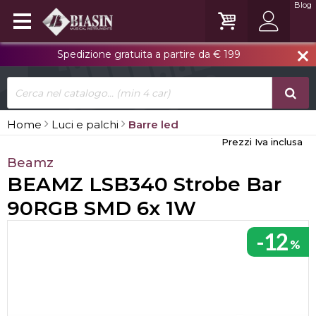
Blog
Spedizione gratuita a partire da € 199
close
Home
Luci e palchi
Barre led
Prezzi Iva inclusa
Beamz
BEAMZ LSB340 Strobe Bar
90RGB SMD 6x 1W
-12
%