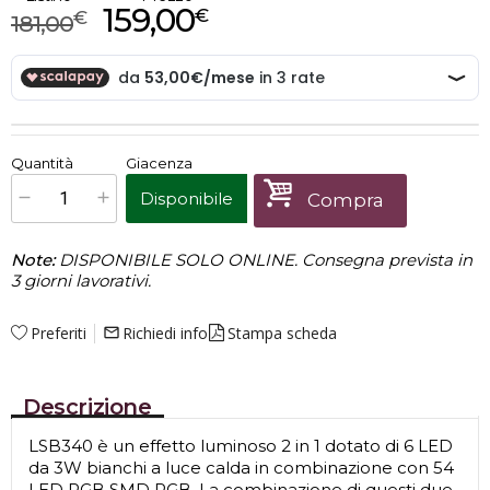
159,00
€
€
181,00
€
159,00
Quantità
Giacenza
x
1
Prezzo finale:
Disponibile
Compra
Note:
DISPONIBILE SOLO ONLINE. Consegna prevista in
3 giorni lavorativi.
Preferiti
Richiedi info
Stampa scheda
mail_outline
Descrizione
LSB340 è un effetto luminoso 2 in 1 dotato di 6 LED
da 3W bianchi a luce calda in combinazione con 54
LED RGB SMD RGB. La combinazione di questi due