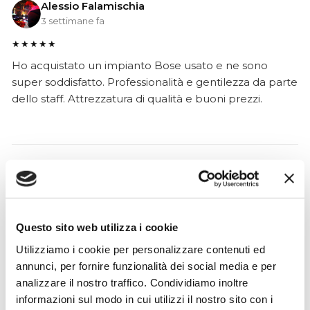
Alessio Falamischia
3 settimane fa
★★★★★
Ho acquistato un impianto Bose usato e ne sono
super soddisfatto. Professionalità e gentilezza da parte
dello staff. Attrezzatura di qualità e buoni prezzi.
Hope Efrida
2 mesi fa
★★★★★
Ho acquistato un contrabbasso elettrico Stanzani, un
Questo sito web utilizza i cookie
microfono professionale, amplificatore, cuffie, aste e
Utilizziamo i cookie per personalizzare contenuti ed
cavi vari come regali per il mio compagno. Lo
annunci, per fornire funzionalità dei social media e per
strumento è a dir poco meraviglioso e il resto dei
analizzare il nostro traffico. Condividiamo inoltre
prodotti è di alto livello. I venditori son..
informazioni sul modo in cui utilizzi il nostro sito con i