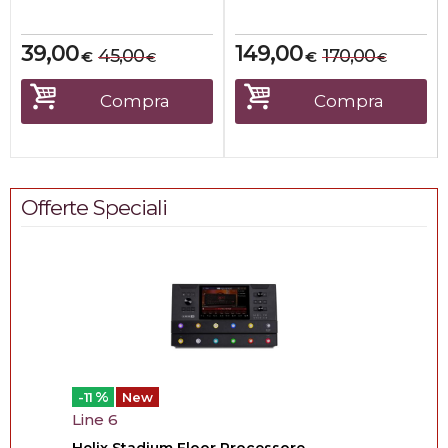
pro...
utilizza la...
39,00
149,00
45,00
170,00
€
€
€
€
Compra
Compra
Offerte Speciali
%
-11
New
Line 6