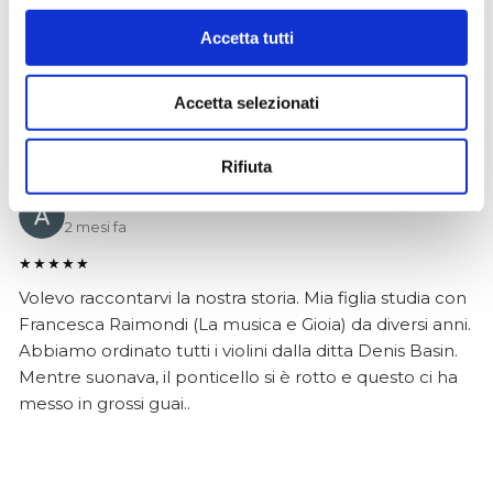
Biasin e sono rimasto davvero super soddisfatto. Il sax
Accetta tutti
è arrivato in condizioni impeccabili, perfettamente
imballato e conforme alla descrizione. Il negozio si è
dimostrato serio e professionale,..
Accetta selezionati
Rifiuta
Anna Prokhorova
2 mesi fa
★★★★★
Volevo raccontarvi la nostra storia. Mia figlia studia con
Francesca Raimondi (La musica e Gioia) da diversi anni.
Abbiamo ordinato tutti i violini dalla ditta Denis Basin.
Mentre suonava, il ponticello si è rotto e questo ci ha
messo in grossi guai..