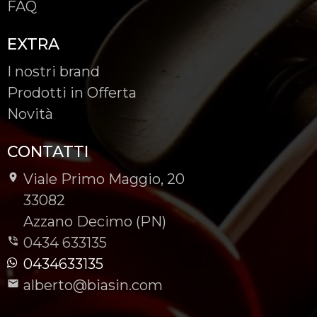
FAQ
EXTRA
I nostri brand
Prodotti in Offerta
Novità
CONTATTI
Viale Primo Maggio, 20
-
33082
-
Azzano Decimo (PN)
0434 633135
0434633135
alberto@biasin.com