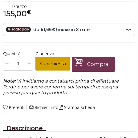
Prezzo
155,00
€
€
155,00
Quantità
Giacenza
x
1
Prezzo finale:
Su richiesta
Compra
Note:
Vi invitiamo a contattarci prima di effettuare
l'ordine per avere conferma sui tempi di consegna
previsti per questo prodotto.
Preferiti
Richiedi info
Stampa scheda
mail_outline
Descrizione