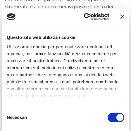
strumento è a dir poco meraviglioso e il resto dei
prodotti è di alto livello. I venditori son..
Questo sito web utilizza i cookie
Simone Gasparoni
Utilizziamo i cookie per personalizzare contenuti ed
un mese fa
annunci, per fornire funzionalità dei social media e per
★★★★★
analizzare il nostro traffico. Condividiamo inoltre
Ottima esperienza d’acquisto. Comunicazione
informazioni sul modo in cui utilizzi il nostro sito con i
puntuale e cordiale, spedizione rapida e prodotti
nostri partner che si occupano di analisi dei dati web,
effettivamente disponibili come indicato sul sito, senza
pubblicità e social media, i quali potrebbero combinarle
sorprese o ritardi. Servizio affidabile e professionale.
con altre informazioni che hai fornito loro o che hanno
Negozio assolutamente consigliato, acqui..
raccolto dal tuo utilizzo dei loro servizi.
Selezione
Necessari
del
Ciro Pio Donnarumma
consenso
4 mesi fa