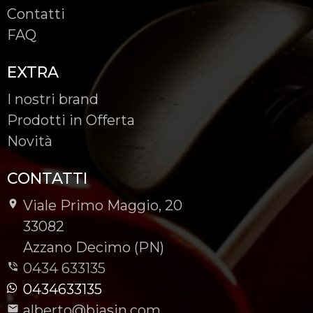
Contatti
FAQ
EXTRA
I nostri brand
Prodotti in Offerta
Novità
CONTATTI
Viale Primo Maggio, 20
-
33082
-
Azzano Decimo (PN)
0434 633135
0434633135
alberto@biasin.com