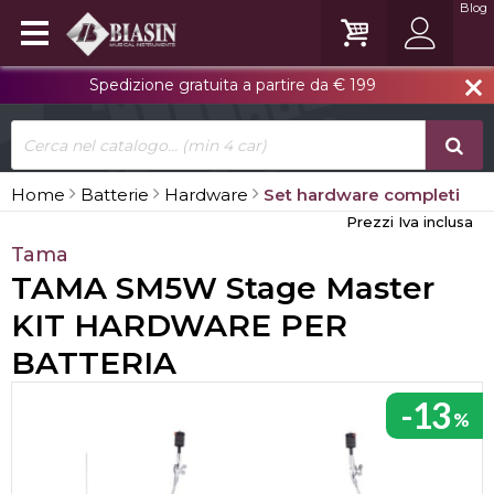
Blog
Spedizione gratuita a partire da € 199
close
Home
Batterie
Hardware
Set hardware completi
Prezzi Iva inclusa
Tama
TAMA SM5W Stage Master
KIT HARDWARE PER
BATTERIA
-13
%