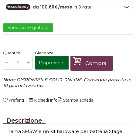
Spedizione gratuita
€
302,00
Quantità
Giacenza
x
1
Prezzo finale:
Disponibile
Compra
Note:
DISPONIBILE SOLO ONLINE. Consegna prevista in
10 giorni lavorativi.
Preferiti
Richiedi info
Stampa scheda
mail_outline
Descrizione
Tama SM5W è un kit hardware per batteria Stage