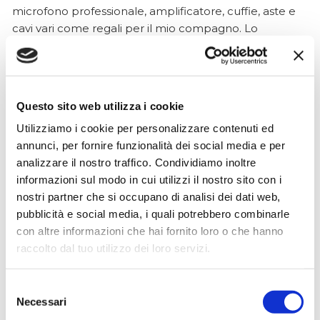
microfono professionale, amplificatore, cuffie, aste e
cavi vari come regali per il mio compagno. Lo
strumento è a dir poco meraviglioso e il resto dei
prodotti è di alto livello. I venditori son..
Questo sito web utilizza i cookie
Utilizziamo i cookie per personalizzare contenuti ed
Simone Gasparoni
annunci, per fornire funzionalità dei social media e per
un mese fa
analizzare il nostro traffico. Condividiamo inoltre
★★★★★
informazioni sul modo in cui utilizzi il nostro sito con i
Ottima esperienza d’acquisto. Comunicazione
nostri partner che si occupano di analisi dei dati web,
puntuale e cordiale, spedizione rapida e prodotti
pubblicità e social media, i quali potrebbero combinarle
effettivamente disponibili come indicato sul sito, senza
con altre informazioni che hai fornito loro o che hanno
sorprese o ritardi. Servizio affidabile e professionale.
raccolto dal tuo utilizzo dei loro servizi.
Negozio assolutamente consigliato, acqui..
Selezione
Necessari
del