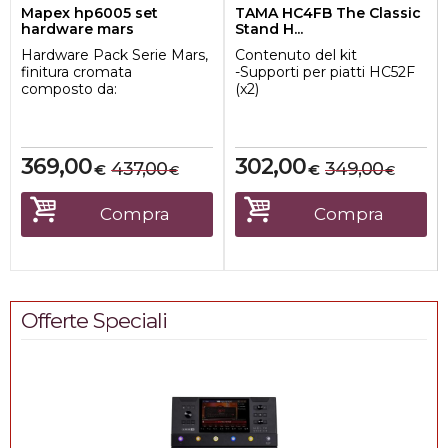
Mapex hp6005 set
TAMA HC4FB The Classic
hardware mars
Stand H...
Hardware Pack Serie Mars,
Contenuto del kit
finitura cromata
-Supporti per piatti HC52F
composto da:
(x2)
2x asta giraffa B600
-Supporto per charleston
Reggirullante S600...
HH55F
-Supporto per ...
369,00
302,00
437,00
349,00
€
€
€
€
Compra
Compra
Offerte Speciali