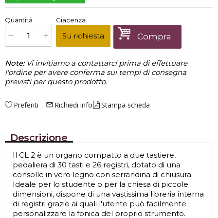
€
12.849,00
Quantità
Giacenza
x
1
Prezzo finale:
Su richiesta
Compra
Note:
Vi invitiamo a contattarci prima di effettuare
l'ordine per avere conferma sui tempi di consegna
previsti per questo prodotto.
Preferiti
Richiedi info
Stampa scheda
mail_outline
Descrizione
Il CL 2 è un organo compatto a due tastiere,
pedaliera di 30 tasti e 26 registri, dotato di una
consolle in vero legno con serrandina di chiusura.
Ideale per lo studente o per la chiesa di piccole
dimensioni, dispone di una vastissima libreria interna
di registri grazie ai quali l'utente può facilmente
personalizzare la fonica del proprio strumento.