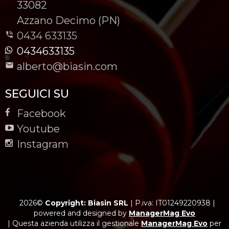
-
33082
-
Azzano Decimo (PN)
0434 633135
0434633135
alberto@biasin.com
SEGUICI SU
Facebook
Youtube
Instagram
2026©
Copyright: Biasin SRL
|
P.iva: IT01249220938
|
powered and designed by
ManagerMag Evo
| Questa azienda utilizza il gestionale
ManagerMag Evo
per