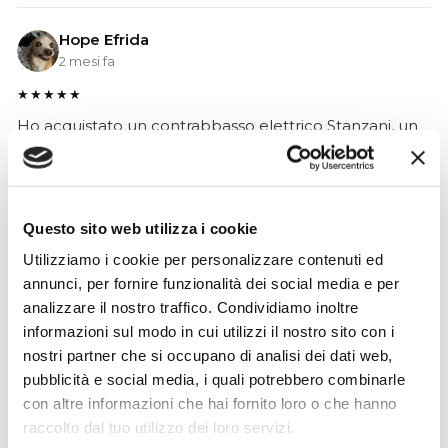
Hope Efrida
2 mesi fa
★★★★★
Ho acquistato un contrabbasso elettrico Stanzani, un
microfono professionale, amplificatore, cuffie, aste e
cavi vari come regali per il mio compagno. Lo
strumento è a dir poco meraviglioso e il resto dei
prodotti è di alto livello. I venditori son..
Questo sito web utilizza i cookie
Utilizziamo i cookie per personalizzare contenuti ed
annunci, per fornire funzionalità dei social media e per
analizzare il nostro traffico. Condividiamo inoltre
Simone Gasparoni
informazioni sul modo in cui utilizzi il nostro sito con i
un mese fa
nostri partner che si occupano di analisi dei dati web,
★★★★★
pubblicità e social media, i quali potrebbero combinarle
con altre informazioni che hai fornito loro o che hanno
Ottima esperienza d’acquisto. Comunicazione
raccolto dal tuo utilizzo dei loro servizi.
puntuale e cordiale, spedizione rapida e prodotti