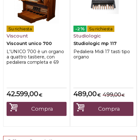
%
Su richiesta
-2
Su richiesta
Viscount
Studiologic
Viscount unico 700
Studiologic mp 117
L'UNICO 700 è un organo
Pedaliera Midi 17 tasti tipo
a quattro tastiere, con
organo
pedaliera completa e 69
registri + 9 registri
orchestrali, do...
42.599,00
489,00
499,00
€
€
€
Compra
Compra