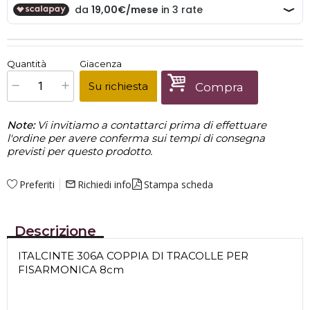
€
57,00
Quantità
Giacenza
x
1
Prezzo finale:
Su richiesta
Compra
Note:
Vi invitiamo a contattarci prima di effettuare
l'ordine per avere conferma sui tempi di consegna
previsti per questo prodotto.
Preferiti
Richiedi info
Stampa scheda
mail_outline
Descrizione
ITALCINTE 306A COPPIA DI TRACOLLE PER
FISARMONICA 8cm