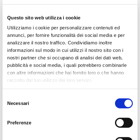
Simone Gasparoni
un mese fa
Questo sito web utilizza i cookie
★★★★★
Ottima esperienza d’acquisto. Comunicazione
Utilizziamo i cookie per personalizzare contenuti ed
puntuale e cordiale, spedizione rapida e prodotti
annunci, per fornire funzionalità dei social media e per
effettivamente disponibili come indicato sul sito, senza
analizzare il nostro traffico. Condividiamo inoltre
sorprese o ritardi. Servizio affidabile e professionale.
informazioni sul modo in cui utilizzi il nostro sito con i
Negozio assolutamente consigliato, acqui..
nostri partner che si occupano di analisi dei dati web,
pubblicità e social media, i quali potrebbero combinarle
con altre informazioni che hai fornito loro o che hanno
raccolto dal tuo utilizzo dei loro servizi.
Ciro Pio Donnarumma
4 mesi fa
Selezione
Necessari
del
★★★★★
consenso
Ho acquistato un Selmer Super Action 80 serie I da
Biasin e sono rimasto davvero super soddisfatto. Il sax
Preferenze
è arrivato in condizioni impeccabili, perfettamente
imballato e conforme alla descrizione. Il negozio si è