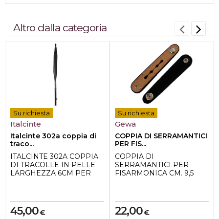
Altro dalla categoria
Su richiesta
Su richiesta
Italcinte
Gewa
Italcinte 302a coppia di
COPPIA DI SERRAMANTICI
traco...
PER FIS...
ITALCINTE 302A COPPIA
COPPIA DI
DI TRACOLLE IN PELLE
SERRAMANTICI PER
LARGHEZZA 6CM PER
FISARMONICA CM. 9,5
FISARMONICA
la foto è puramente
indicativa, il colore è nero e
la mi...
45,00
22,00
€
€