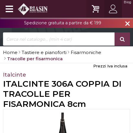
Blog
Spedizione gratuita a partire da € 199
close
Home
Tastiere e pianoforti
Fisarmoniche
Tracolle per fisarmonica
Prezzi Iva inclusa
Italcinte
ITALCINTE 306A COPPIA DI
TRACOLLE PER
FISARMONICA 8cm