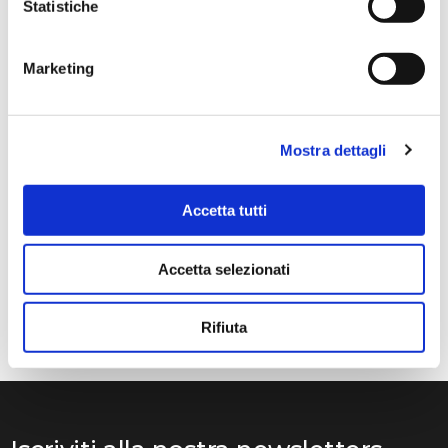
Statistiche
dimostrato serio e professionale,..
Marketing
Anna Prokhorova
2 mesi fa
Mostra dettagli
★★★★★
Volevo raccontarvi la nostra storia. Mia figlia studia con
Accetta tutti
Francesca Raimondi (La musica e Gioia) da diversi anni.
Abbiamo ordinato tutti i violini dalla ditta Denis Basin.
Accetta selezionati
Mentre suonava, il ponticello si è rotto e questo ci ha
messo in grossi guai..
Rifiuta