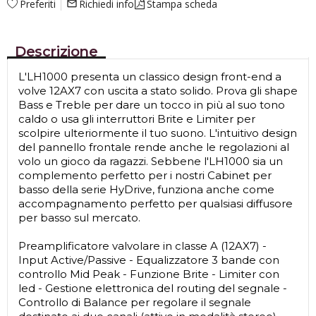
Preferiti
Richiedi info
Stampa scheda
mail_outline
Descrizione
L'LH1000 presenta un classico design front-end a
volve 12AX7 con uscita a stato solido. Prova gli shape
Bass e Treble per dare un tocco in più al suo tono
caldo o usa gli interruttori Brite e Limiter per
scolpire ulteriormente il tuo suono. L'intuitivo design
del pannello frontale rende anche le regolazioni al
volo un gioco da ragazzi. Sebbene l'LH1000 sia un
complemento perfetto per i nostri Cabinet per
basso della serie HyDrive, funziona anche come
accompagnamento perfetto per qualsiasi diffusore
per basso sul mercato.
Preamplificatore valvolare in classe A (12AX7) -
Input Active/Passive - Equalizzatore 3 bande con
controllo Mid Peak - Funzione Brite - Limiter con
led - Gestione elettronica del routing del segnale -
Controllo di Balance per regolare il segnale