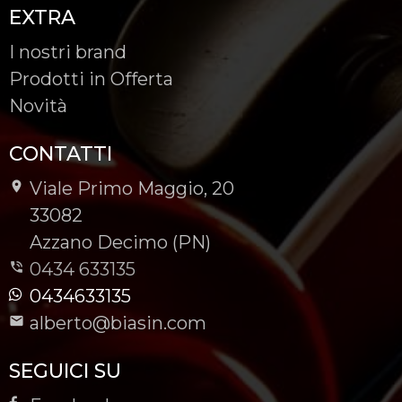
EXTRA
I nostri brand
Prodotti in Offerta
Novità
CONTATTI
Viale Primo Maggio, 20
-
33082
-
Azzano Decimo (PN)
0434 633135
0434633135
alberto@biasin.com
SEGUICI SU