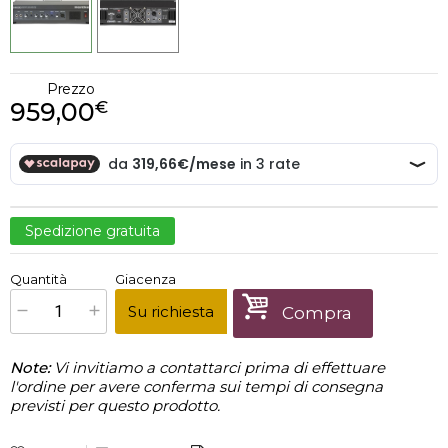
Prezzo
959,00
€
Spedizione gratuita
€
959,00
Quantità
Giacenza
x
1
Prezzo finale:
Su richiesta
Compra
Note:
Vi invitiamo a contattarci prima di effettuare
l'ordine per avere conferma sui tempi di consegna
previsti per questo prodotto.