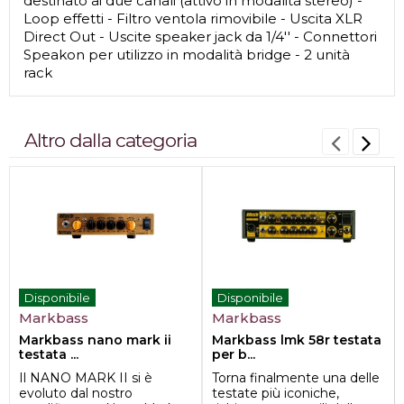
destinato ai due canali (attivo in modalità stereo) -
Loop effetti - Filtro ventola rimovibile - Uscita XLR
Direct Out - Uscite speaker jack da 1/4'' - Connettori
Speakon per utilizzo in modalità bridge - 2 unità
rack
Altro dalla categoria
Disponibile
Disponibile
Markbass
Markbass
Markbass nano mark ii
Markbass lmk 58r testata
testata ...
per b...
Il NANO MARK II si è
Torna finalmente una delle
evoluto dal nostro
testate più iconiche,