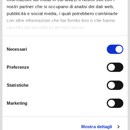
prodotti è di alto livello. I venditori son..
nostri partner che si occupano di analisi dei dati web,
pubblicità e social media, i quali potrebbero combinarle
con altre informazioni che hai fornito loro o che hanno
raccolto dal tuo utilizzo dei loro servizi.
Simone Gasparoni
un mese fa
Selezione
★★★★★
Necessari
del
Ottima esperienza d’acquisto. Comunicazione
consenso
puntuale e cordiale, spedizione rapida e prodotti
Preferenze
effettivamente disponibili come indicato sul sito, senza
sorprese o ritardi. Servizio affidabile e professionale.
Negozio assolutamente consigliato, acqui..
Statistiche
Marketing
Ciro Pio Donnarumma
4 mesi fa
Mostra dettagli
★★★★★