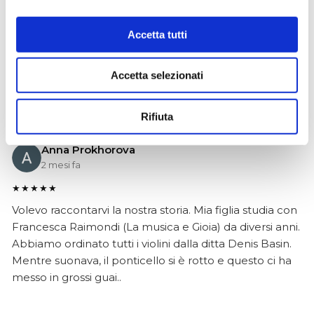
Ho acquistato un Selmer Super Action 80 serie I da
Biasin e sono rimasto davvero super soddisfatto. Il sax
Accetta tutti
è arrivato in condizioni impeccabili, perfettamente
imballato e conforme alla descrizione. Il negozio si è
Accetta selezionati
dimostrato serio e professionale,..
Rifiuta
Anna Prokhorova
2 mesi fa
★★★★★
Volevo raccontarvi la nostra storia. Mia figlia studia con
Francesca Raimondi (La musica e Gioia) da diversi anni.
Abbiamo ordinato tutti i violini dalla ditta Denis Basin.
Mentre suonava, il ponticello si è rotto e questo ci ha
messo in grossi guai..