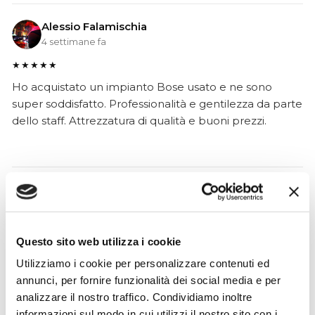
Alessio Falamischia
4 settimane fa
★★★★★
Ho acquistato un impianto Bose usato e ne sono
super soddisfatto. Professionalità e gentilezza da parte
dello staff. Attrezzatura di qualità e buoni prezzi.
Hope Efrida
2 mesi fa
★★★★★
Questo sito web utilizza i cookie
Ho acquistato un contrabbasso elettrico Stanzani, un
Utilizziamo i cookie per personalizzare contenuti ed
microfono professionale, amplificatore, cuffie, aste e
annunci, per fornire funzionalità dei social media e per
cavi vari come regali per il mio compagno. Lo
analizzare il nostro traffico. Condividiamo inoltre
strumento è a dir poco meraviglioso e il resto dei
informazioni sul modo in cui utilizzi il nostro sito con i