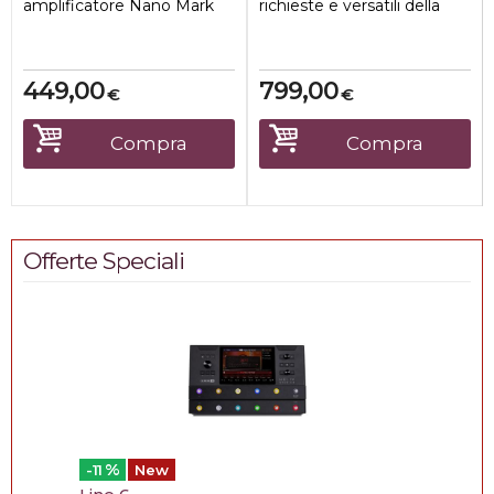
amplificatore Nano Mark
richieste e versatili della
300, aggiungendo molte
storia Markbass: la
funzioni utili. Mant...
leggendaria ...
449,00
799,00
€
€
Compra
Compra
Offerte Speciali
%
-11
New