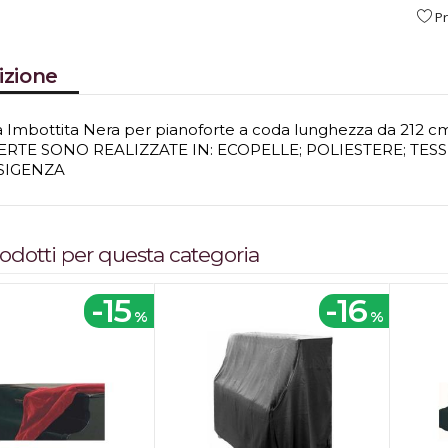
Pr
izione
 Imbottita Nera per pianoforte a coda lunghezza da 212 cm a
ERTE SONO REALIZZATE IN: ECOPELLE; POLIESTERE; TESS
SIGENZA
prodotti per questa categoria
-15
-16
%
%