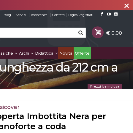
close
Blog
Servizi
Assistenza
Contatti
Login/Registrati
assiche
Archi
Didattica
Novità
Offerte
 lunghezza da 212 cm a
Prezzi Iva inclusa
sicover
perta Imbottita Nera per
anoforte a coda