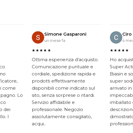
Simone Gasparoni
Ciro
un mese fa
4 mes
★★★★★
★★★★★
Ottima esperienza d’acquisto.
Ho acquis
ico
Comunicazione puntuale e
Super Acti
ono
cordiale, spedizione rapida e
Biasin e s
ficatore,
prodotti effettivamente
super soddi
ari come
disponibili come indicato sul
arrivato in
mpagno. Lo
sito, senza sorprese o ritardi.
impeccabi
oco
Servizio affidabile e
imballato 
to dei
professionale. Negozio
descrizione
lo. I
assolutamente consigliato,
dimostrato
acqui..
professiona