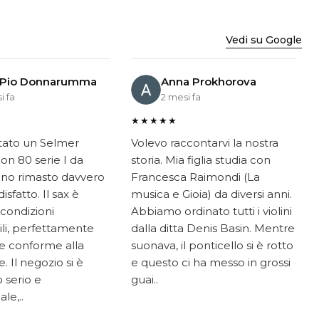
Vedi su Google
 Pio Donnarumma
Anna Prokhorova
i fa
2 mesi fa
★★★★★
tato un Selmer
Volevo raccontarvi la nostra
on 80 serie I da
storia. Mia figlia studia con
ono rimasto davvero
Francesca Raimondi (La
sfatto. Il sax è
musica e Gioia) da diversi anni.
 condizioni
Abbiamo ordinato tutti i violini
li, perfettamente
dalla ditta Denis Basin. Mentre
e conforme alla
suonava, il ponticello si è rotto
. Il negozio si è
e questo ci ha messo in grossi
 serio e
guai..
le,..