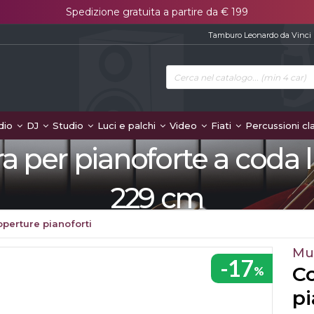
Spedizione gratuita a partire da € 199
Tamburo Leonardo da Vinci
dio
DJ
Studio
Luci e palchi
Video
Fiati
Percussioni cl
a per pianoforte a coda
229 cm
perture pianoforti
Mu
-17
Co
%
pi