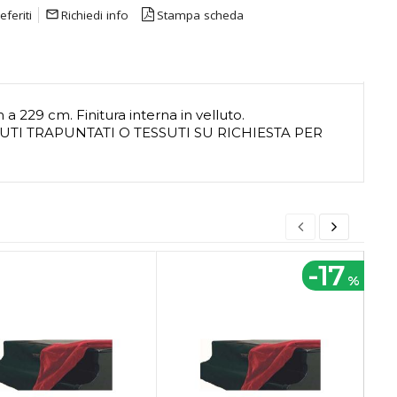
eferiti
mail_outline
Richiedi info
Stampa scheda
 229 cm. Finitura interna in velluto.
UTI TRAPUNTATI O TESSUTI SU RICHIESTA PER
-17
%