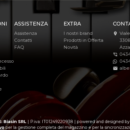
ONI
ASSISTENZA
EXTRA
CONT
Assistenza
I nostri brand
Vial
Contatti
Prodotti in Offerta
-
330
FAQ
Novità
-
Azza
0434
Recesso
0434
ili
albe
ardo
e
: Biasin SRL
|
P.iva: IT01249220938
|
powered and designed b
vo
per la gestione completa del magazzino e per la sincronizzazi