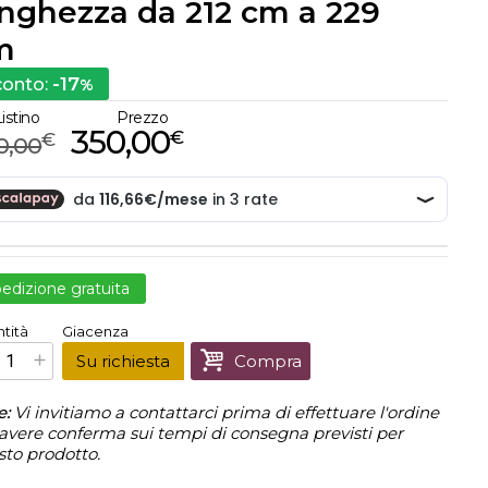
nghezza da 212 cm a 229
m
-17
conto:
%
istino
Prezzo
350,00
€
€
0,00
edizione gratuita
€
350,00
tità
Giacenza
Prezzo finale:
Su richiesta
Compra
e:
Vi invitiamo a contattarci prima di effettuare l'ordine
avere conferma sui tempi di consegna previsti per
sto prodotto.