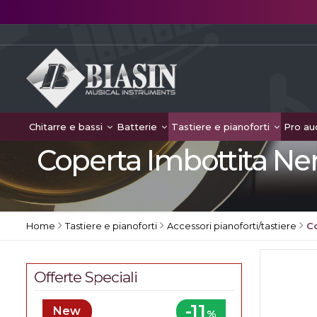
Chitarre e bassi
Batterie
Tastiere e pianoforti
Pro au
Coperta Imbottita Ner
Home
Tastiere e pianoforti
Accessori pianoforti/tastiere
Co
Offerte Speciali
-11
New
%