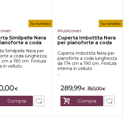
Su richiesta
Su richiesta
cover
Musicover
Mu
rta Similpelle Nera
Coperta Imbottita Nera
Co
pianoforte a coda
per pianoforte a coda
pe
lung...
lun
a Similpelle Nera per
Coperta Imbottita Nera per
Co
forte a coda lunghezza
pianoforte a coda lunghezza
pi
 cm a 190 cm. Finitura
da 174 cm a 190 cm. Finitura
da
a in velluto.
interna in velluto.
int
...
...
0,00
289,99
350,00
€
€
€
Compra
Compra