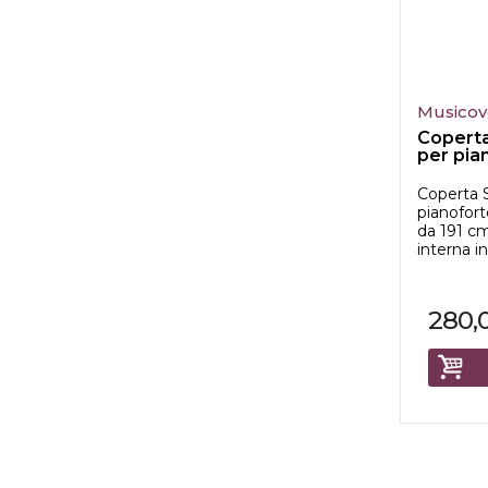
Musicov
Coperta
per pia
lu...
Coperta S
pianofor
da 191 cm
interna in
280,