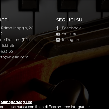
ATTI
SEGUICI SU
e Primo Maggio, 20
Facebook
82
Youtube
no Decimo (PN)
Instagram
 633135
633135
rto@biasin.com
y
ManagerMag Evo
one automatica con il sito di Ecommerce integrato e i