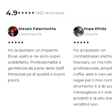
4.9
1455 recensioni
★★★★★
Alessio Falamischia
Hope Efrida
3 settimane fa
2 mesi fa
★★★★★
★★★★★
Ho acquistato un impianto
Ho acquistato un
Bose usato e ne sono super
contrabbasso elettr
soddisfatto. Professionalità e
Stanzani, un microf
gentilezza da parte dello staff.
professionale, ampli
Attrezzatura di qualità e buoni
cuffie, aste e cavi v
prezzi.
regali per il mio co
strumento è a dir p
meraviglioso e il res
prodotti è di alto livel
venditori son..