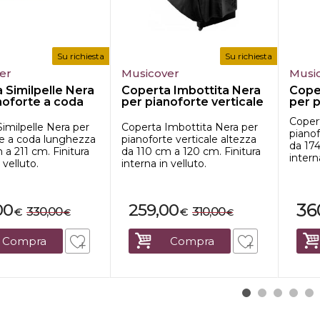
Su richiesta
Su richiesta
er
Musicover
Musi
 Similpelle Nera
Coperta Imbottita Nera
Cope
noforte a coda
per pianoforte verticale
per 
a...
lun...
Copert
imilpelle Nera per
Coperta Imbottita Nera per
piano
te a coda lunghezza
pianoforte verticale altezza
da 174
 a 211 cm. Finitura
da 110 cm a 120 cm. Finitura
intern
 velluto.
interna in velluto.
36
00
259,00
330,00
310,00
€
€
€
€
Compra
Compra