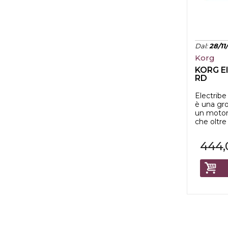
Dal
:
28/11
Korg
KORG El
RD
Electribe
è una gr
un motor
che oltre
444,