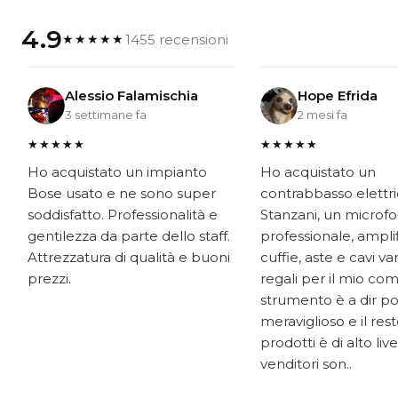
4.9
1455 recensioni
★★★★★
Alessio Falamischia
Hope Efrida
3 settimane fa
2 mesi fa
★★★★★
★★★★★
Ho acquistato un impianto
Ho acquistato un
Bose usato e ne sono super
contrabbasso elettr
soddisfatto. Professionalità e
Stanzani, un microf
gentilezza da parte dello staff.
professionale, ampli
Attrezzatura di qualità e buoni
cuffie, aste e cavi v
prezzi.
regali per il mio co
strumento è a dir p
meraviglioso e il res
prodotti è di alto livel
venditori son..