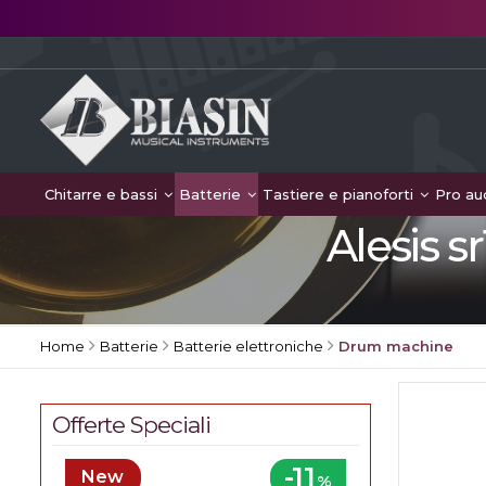
Chitarre e bassi
Batterie
Tastiere e pianoforti
Pro au
Alesis s
Home
Batterie
Batterie elettroniche
Drum machine
Offerte Speciali
-11
New
%