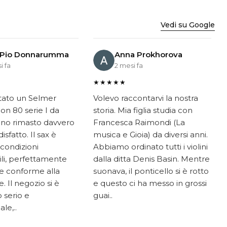
Vedi su Google
 Pio Donnarumma
Anna Prokhorova
i fa
2 mesi fa
★★★★★
tato un Selmer
Volevo raccontarvi la nostra
on 80 serie I da
storia. Mia figlia studia con
ono rimasto davvero
Francesca Raimondi (La
sfatto. Il sax è
musica e Gioia) da diversi anni.
 condizioni
Abbiamo ordinato tutti i violini
li, perfettamente
dalla ditta Denis Basin. Mentre
e conforme alla
suonava, il ponticello si è rotto
. Il negozio si è
e questo ci ha messo in grossi
 serio e
guai..
le,..