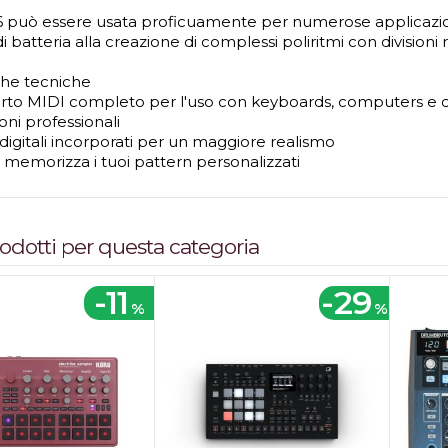
6 può essere usata proficuamente per numerose applicazioni
i batteria alla creazione di complessi poliritmi con division
che tecniche
rto MIDI completo per l'uso con keyboards, computers e dr
oni professionali
i digitali incorporati per un maggiore realismo
e memorizza i tuoi pattern personalizzati
prodotti per questa categoria
-11
-29
%
%