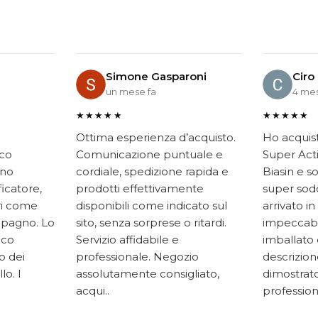
Simone Gasparoni
Ciro
un mese fa
4 mes
★★★★★
★★★★★
Ottima esperienza d’acquisto.
Ho acquis
ico
Comunicazione puntuale e
Super Acti
ono
cordiale, spedizione rapida e
Biasin e s
ficatore,
prodotti effettivamente
super soddi
ari come
disponibili come indicato sul
arrivato in
mpagno. Lo
sito, senza sorprese o ritardi.
impeccabi
oco
Servizio affidabile e
imballato 
to dei
professionale. Negozio
descrizione
lo. I
assolutamente consigliato,
dimostrato
acqui..
professiona