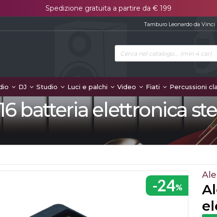
Spedizione gratuita a partire da € 199
Tamburo Leonardo da Vinci
dio
DJ
Studio
Luci e palchi
Video
Fiati
Percussioni cl
r16 batteria elettronica st
Ale
-24
Al
%
el