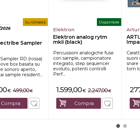
Su richiesta
Disponibile
/2026
Elektron
Artur
Elektron analog rytm
ARTU
mkii (black)
Impa
ectribe Sampler
Percussioni analogiche fuse
Caratt
con sample, campionatore
suoni 
 Sampler RD (rossa)
integrato, step sequencer
snare 
oove box basata su
evoluto, potenti controlli
tom lo
e sonoro aperto,
Perf...
 ai sample resident...
00
1.599,00
27
499,00
2.247,00
€
€
€
€
Compra
Compra