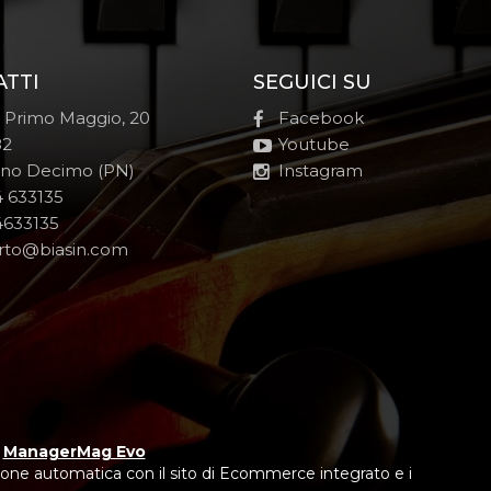
ATTI
SEGUICI SU
e Primo Maggio, 20
Facebook
82
Youtube
no Decimo (PN)
Instagram
 633135
633135
rto@biasin.com
y
ManagerMag Evo
one automatica con il sito di Ecommerce integrato e i