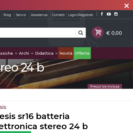
close
Blog
Servizi
Assistenza
Contatti
Login/Registrati
assiche
Archi
Didattica
Novità
Offerte
ereo 24 b
Prezzi Iva inclusa
sis
esis sr16 batteria
ettronica stereo 24 b