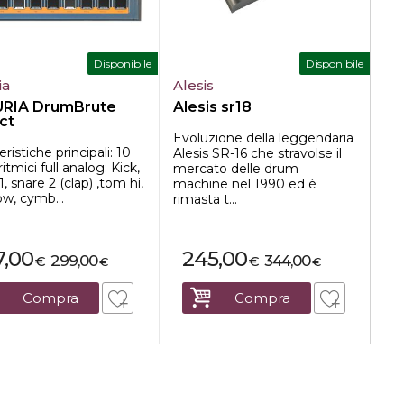
Disponibile
Disponibile
ia
Alesis
El
RIA DrumBrute
Alesis sr18
El
ct
Evoluzione della leggendaria
Tut
eristiche principali: 10
Alesis SR-16 che stravolse il
cr
ritmici full analog: Kick,
mercato delle drum
se
1, snare 2 (clap) ,tom hi,
machine nel 1990 ed è
pre
w, cymb...
rimasta t...
in
7,00
245,00
299,00
344,00
€
€
€
€
Compra
Compra