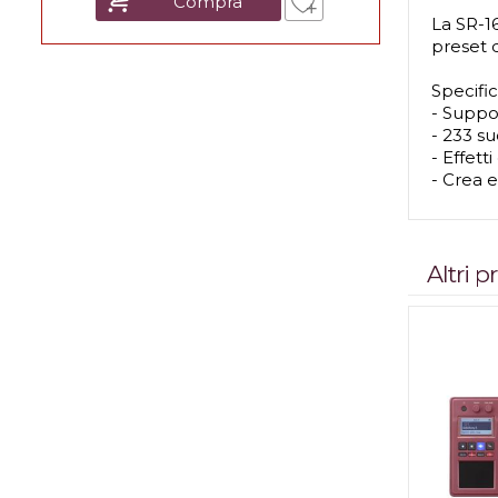
Compra
La SR-1
preset d
Specifi
- Suppo
- 233 su
- Effett
- Crea 
Altri 