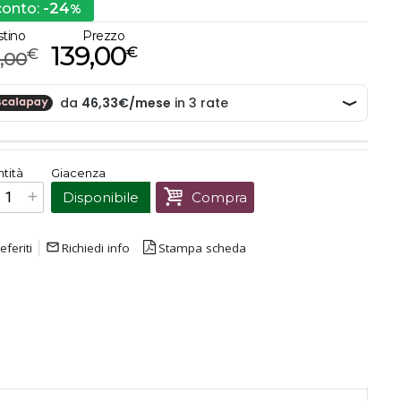
-24
conto:
%
stino
Prezzo
139,00
€
€
,00
€
139,00
tità
Giacenza
Prezzo finale:
Disponibile
Compra
eferiti
mail_outline
Richiedi info
Stampa scheda