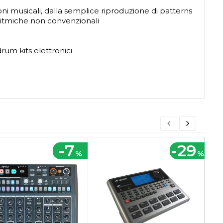
 musicali, dalla semplice riproduzione di patterns
i ritmiche non convenzionali
um kits elettronici
-7
-29
%
%