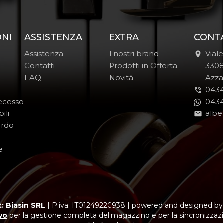
ONI
ASSISTENZA
EXTRA
CONT
Assistenza
I nostri brand
Vial
Contatti
Prodotti in Offerta
-
330
FAQ
Novità
-
Azza
0434
Recesso
0434
ili
albe
ardo
e
: Biasin SRL
|
P.iva: IT01249220938
|
powered and designed b
vo
per la gestione completa del magazzino e per la sincronizzazi