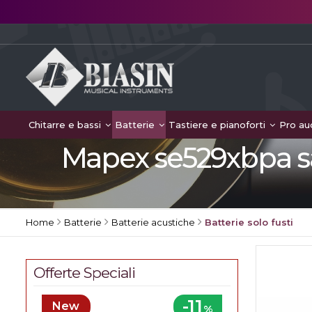
Chitarre e bassi
Batterie
Tastiere e pianoforti
Pro au
Mapex se529xbpa sat
Home
Batterie
Batterie acustiche
Batterie solo fusti
Offerte Speciali
-11
New
%