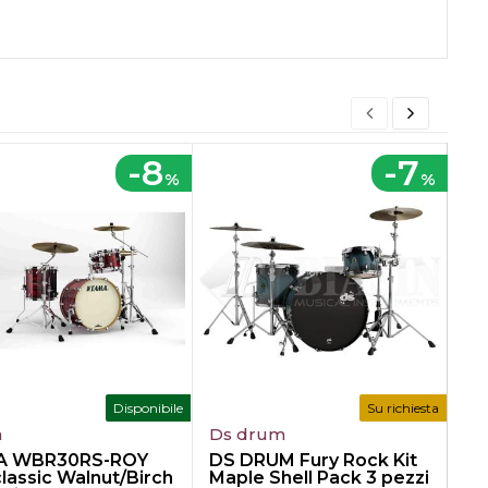
-8
-7
%
%
Disponibile
Su richiesta
a
Ds drum
T
A WBR30RS-ROY
DS DRUM Fury Rock Kit
T
lassic Walnut/Birch
Maple Shell Pack 3 pezzi
Su