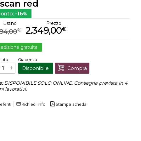
scan red
-16
conto:
%
Listino
Prezzo
2.349,00
€
€
784,00
edizione gratuita
€
2.349,00
tità
Giacenza
Prezzo finale:
Disponibile
Compra
e:
DISPONIBILE SOLO ONLINE. Consegna prevista in 4
ni lavorativi.
eferiti
mail_outline
Richiedi info
Stampa scheda