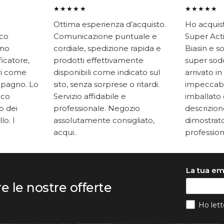
★★★★★
★★★★★
Ottima esperienza d’acquisto.
Ho acquis
ico
Comunicazione puntuale e
Super Acti
ono
cordiale, spedizione rapida e
Biasin e s
ficatore,
prodotti effettivamente
super soddi
ari come
disponibili come indicato sul
arrivato in
mpagno. Lo
sito, senza sorprese o ritardi.
impeccabi
oco
Servizio affidabile e
imballato 
to dei
professionale. Negozio
descrizione
lo. I
assolutamente consigliato,
dimostrato
acqui..
professiona
La tua em
re le nostre offerte
Ho lett