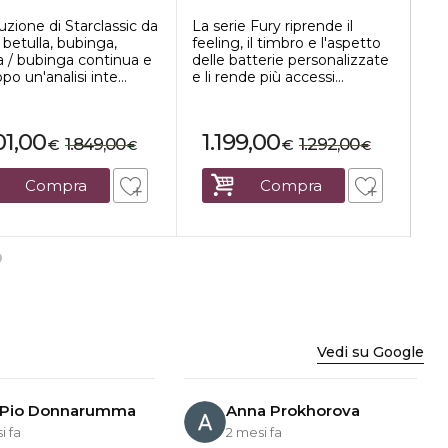
i ...
Pet...
pe
uzione di Starclassic da
La serie Fury riprende il
Per
 betulla, bubinga,
feeling, il timbro e l'aspetto
no
a / bubinga continua e
delle batterie personalizzate
di 
po un'analisi inte...
e li rende più accessi...
qua
01,00
1.199,00
1
1.849,00
1.292,00
€
€
€
€
Compra
Compra
Vedi su Google
 Pio Donnarumma
Anna Prokhorova
i fa
2 mesi fa