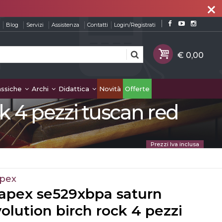
close
Blog
Servizi
Assistenza
Contatti
Login/Registrati
assiche
Archi
Didattica
Novità
Offerte
k 4 pezzi tuscan red
Prezzi Iva inclusa
pex
apex se529xbpa saturn
olution birch rock 4 pezzi