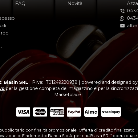
FAQ
Novità
-
Azza
0434
Recesso
0434
ili
albe
ardo
e
: Biasin SRL
|
P.iva: IT01249220938
|
powered and designed b
vo
per la gestione completa del magazzino e per la sincronizzazi
Marketplace |
ubblicitario con finalità promozionale. Offerta di credito finalizzato.
vazione di Findomestic Banca S.p.A. per cui “Biasin SRL” opera quale i