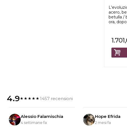
3-pezzi .
L'evoluzi
acero, be
betulla /
ora, dopo 
1.701
4.9
1457 recensioni
★★★★★
Alessio Falamischia
Hope Efrida
4 settimane fa
2 mesi fa