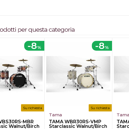
 SonicSaver
Timpano SAS Static 90°
i Sonic Pedestal
ioni isolanti
 sfiato Air Flow
prodotti per questa categoria
re Brunito.
-8
-8
%
%
Su richiesta
Su richiesta
Tama
Tam
WBS30RS-MBR
TAMA WBR30RS-VMP
TAM
ssic Walnut/Birch
Starclassic Walnut/Birch
Starc