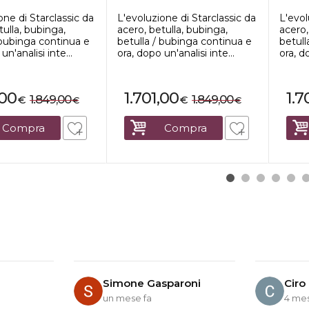
..
3-pezzi ...
3-pezz
one di Starclassic da
L'evoluzione di Starclassic da
L'evol
tulla, bubinga,
acero, betulla, bubinga,
acero,
 bubinga continua e
betulla / bubinga continua e
betull
un'analisi inte...
ora, dopo un'analisi inte...
ora, do
,00
1.701,00
1.7
1.849,00
1.849,00
€
€
€
€
Compra
Compra
Simone Gasparoni
Ciro
un mese fa
4 mes