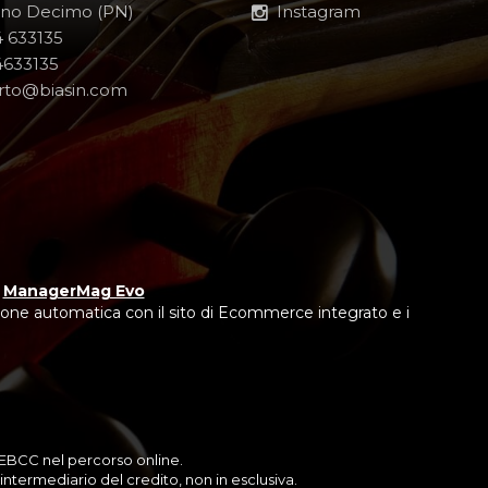
no Decimo (PN)
Instagram
 633135
633135
rto@biasin.com
y
ManagerMag Evo
one automatica con il sito di Ecommerce integrato e i
 IEBCC nel percorso online.
ntermediario del credito, non in esclusiva.