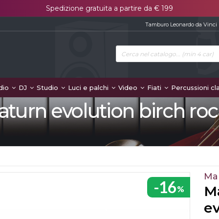
Spedizione gratuita a partire da € 199
Tamburo Leonardo da Vinci
dio
DJ
Studio
Luci e palchi
Video
Fiati
Percussioni cl
urn evolution birch roc
Ma
-16
M
%
ev