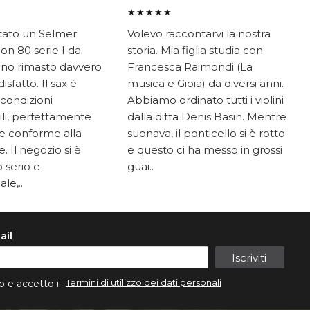
★★★★★
tato un Selmer
Volevo raccontarvi la nostra
on 80 serie I da
storia. Mia figlia studia con
ono rimasto davvero
Francesca Raimondi (La
sfatto. Il sax è
musica e Gioia) da diversi anni.
 condizioni
Abbiamo ordinato tutti i violini
li, perfettamente
dalla ditta Denis Basin. Mentre
e conforme alla
suonava, il ponticello si è rotto
. Il negozio si è
e questo ci ha messo in grossi
 serio e
guai..
le,..
ail
Iscriviti
Termini di utilizzo dei dati personali
o e accetto i