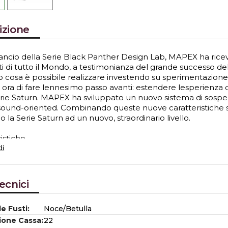
izione
 lancio della Serie Black Panther Design Lab, MAPEX ha rice
sti di tutto il Mondo, a testimonianza del grande successo 
cosa è possibile realizzare investendo su sperimentazione, ri
ora di fare lennesimo passo avanti: estendere lesperienza 
erie Saturn. MAPEX ha sviluppato un nuovo sistema di sos
sound-oriented. Combinando queste nuove caratteristiche so
 la Serie Saturn ad un nuovo, straordinario livello.
istiche
urn Evolution 4 pezzi, in finitura Tuscan Red
di
22x18
x8 e 12x9 con supporti TH800
o a terra 16x16
ecnici
ei fusti SONIClear
a di sospensione HALO
e Fusti:
Noce/Betulla
bridi Betulla/Noce
ra in gamma SAS
one Cassa:
22