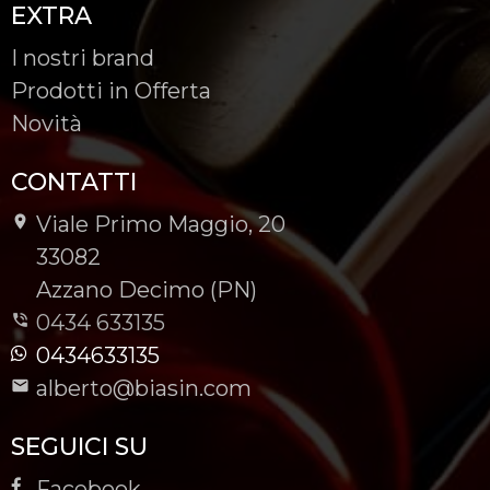
EXTRA
I nostri brand
Prodotti in Offerta
Novità
CONTATTI
Viale Primo Maggio, 20
-
33082
-
Azzano Decimo (PN)
0434 633135
0434633135
alberto@biasin.com
SEGUICI SU
Facebook