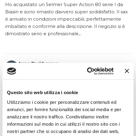
Ho acquistato un Selmer Super Action 80 serie I da
Biasin e sono rimasto davvero super soddisfatto. Il sax
è arrivato in condizioni impeccabili, perfettamente
imballato e conforme alla descrizione. Il negozio si è
dimostrato serio e professionale,..
Anna Prokhorova
2 mesi fa
★★★★★
Volevo raccontarvi la nostra storia. Mia figlia studia con
Questo sito web utilizza i cookie
Francesca Raimondi (La musica e Gioia) da diversi anni.
Utilizziamo i cookie per personalizzare contenuti ed
Abbiamo ordinato tutti i violini dalla ditta Denis Basin.
annunci, per fornire funzionalità dei social media e per
Mentre suonava, il ponticello si è rotto e questo ci ha
analizzare il nostro traffico. Condividiamo inoltre
messo in grossi guai..
informazioni sul modo in cui utilizzi il nostro sito con i
nostri partner che si occupano di analisi dei dati web,