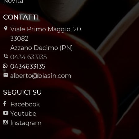
Novità
CONTATTI
Viale Primo Maggio, 20
-
33082
-
Azzano Decimo (PN)
0434 633135
0434633135
alberto@biasin.com
SEGUICI SU
Facebook
Youtube
Instagram