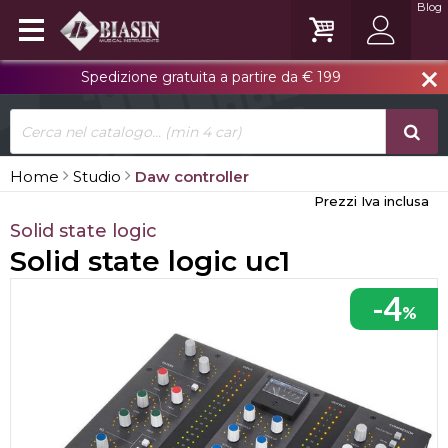
Blog
Spedizione gratuita a partire da € 199
close
Home
Studio
Daw controller
Prezzi Iva inclusa
Solid state logic
Solid state logic uc1
-4
%