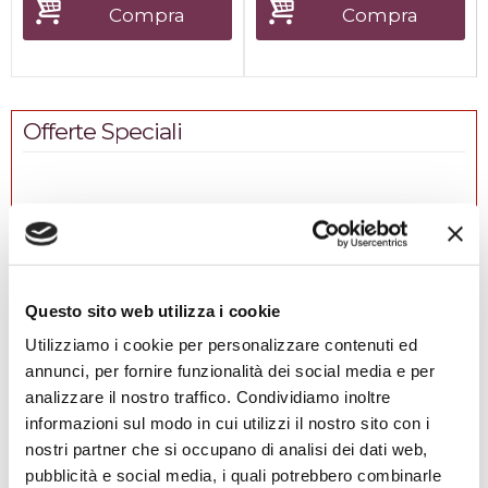
Compra
Compra
Offerte Speciali
Questo sito web utilizza i cookie
%
-11
New
Utilizziamo i cookie per personalizzare contenuti ed
Line 6
annunci, per fornire funzionalità dei social media e per
Helix Stadium Floor Processore...
analizzare il nostro traffico. Condividiamo inoltre
informazioni sul modo in cui utilizzi il nostro sito con i
Il Helix Stadium Floor è il nuovo punto di
riferimento tra i processori multieffetto
nostri partner che si occupano di analisi dei dati web,
professionali per chitarra e basso. Dal desi...
pubblicità e social media, i quali potrebbero combinarle