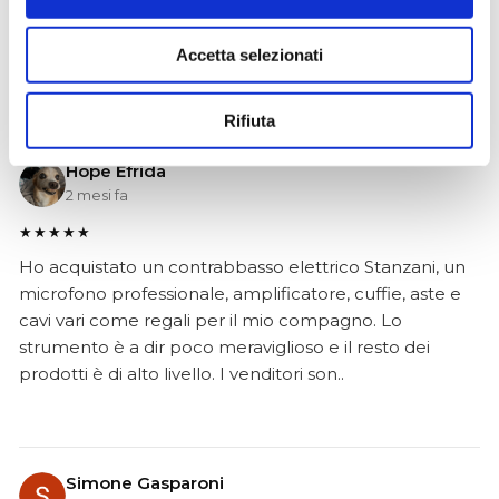
Ho acquistato un impianto Bose usato e ne sono
super soddisfatto. Professionalità e gentilezza da parte
Accetta selezionati
dello staff. Attrezzatura di qualità e buoni prezzi.
Rifiuta
Hope Efrida
2 mesi fa
★★★★★
Ho acquistato un contrabbasso elettrico Stanzani, un
microfono professionale, amplificatore, cuffie, aste e
cavi vari come regali per il mio compagno. Lo
strumento è a dir poco meraviglioso e il resto dei
prodotti è di alto livello. I venditori son..
Simone Gasparoni