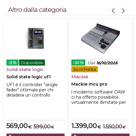
Altro dalla categoria
%
%
-5
Disponibile
-10
Dal
:
16/10/2026
Solid state logic
Su richiesta
Mackie
Solid state logic uf1
Mackie mcu pro
UF1 è il controller "single
fader" ottimale per chi
l moderno software DAW
desidera un controllo
ci ha offerto possibilità
completo della propria DA...
virtualmente illimitate per
la manipolazione dell'audio,
ma ...
569,00
1.399,00
599,00
1.550,00
€
€
€
€