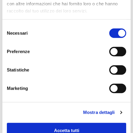
con altre informazioni che hai fornito loro o che hanno
raccolto dal tuo utilizzo dei loro servizi.
31/08/2026
In offerta fino a:
1.639,00
€
1.848,00
€
Selezione
Necessari
del
Compra
consenso
Preferenze
Statistiche
Marketing
4.9
1455 recensioni
★★★★★
Vedi su Google
Alessio Falamischia
Mostra dettagli
3 settimane fa
★★★★★
Accetta tutti