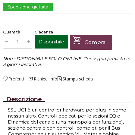
Spedizione gratuita
€
622,00
Quantità
Giacenza
x
1
Prezzo finale:
Disponibile
Compra
Note:
DISPONIBILE SOLO ONLINE. Consegna prevista in
3 giorni lavorativi.
Preferiti
Richiedi info
Stampa scheda
mail_outline
Descrizione
SSL UC1 è un controller hardware per plug-in come
nessun altro. Controlli dedicati per le sezioni EQ e
Dinamica del canale (una manopola per funzione),
sezione centrale con controlli completi per il Bus
Compressor ed un autentico VU Meter a bobina