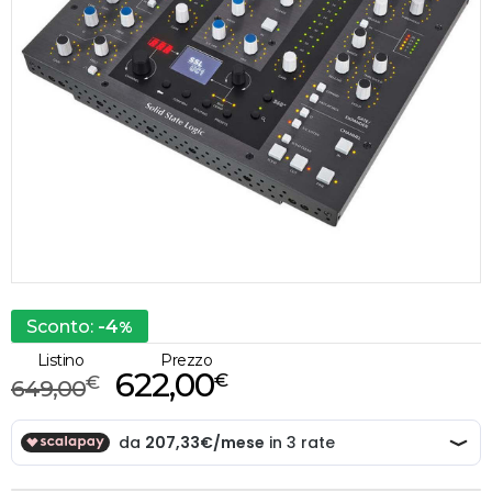
-4
Sconto:
%
Listino
Prezzo
622,00
€
€
649,00