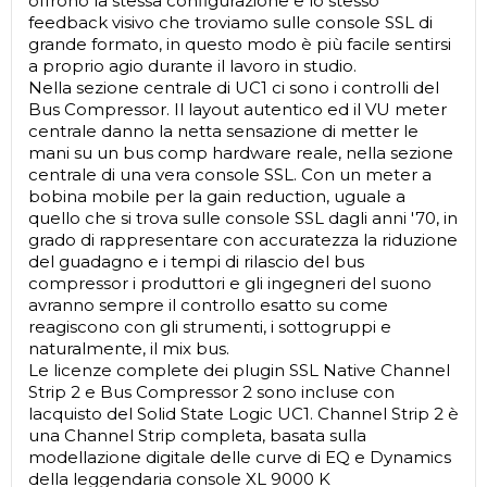
offrono la stessa configurazione e lo stesso
feedback visivo che troviamo sulle console SSL di
grande formato, in questo modo è più facile sentirsi
a proprio agio durante il lavoro in studio.
Nella sezione centrale di UC1 ci sono i controlli del
Bus Compressor. Il layout autentico ed il VU meter
centrale danno la netta sensazione di metter le
mani su un bus comp hardware reale, nella sezione
centrale di una vera console SSL. Con un meter a
bobina mobile per la gain reduction, uguale a
quello che si trova sulle console SSL dagli anni '70, in
grado di rappresentare con accuratezza la riduzione
del guadagno e i tempi di rilascio del bus
compressor i produttori e gli ingegneri del suono
avranno sempre il controllo esatto su come
reagiscono con gli strumenti, i sottogruppi e
naturalmente, il mix bus.
Le licenze complete dei plugin SSL Native Channel
Strip 2 e Bus Compressor 2 sono incluse con
lacquisto del Solid State Logic UC1. Channel Strip 2 è
una Channel Strip completa, basata sulla
modellazione digitale delle curve di EQ e Dynamics
della leggendaria console XL 9000 K