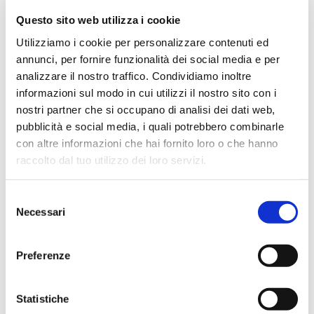
Questo sito web utilizza i cookie
Utilizziamo i cookie per personalizzare contenuti ed
annunci, per fornire funzionalità dei social media e per
Hope Efrida
analizzare il nostro traffico. Condividiamo inoltre
2 mesi fa
informazioni sul modo in cui utilizzi il nostro sito con i
★★★★★
nostri partner che si occupano di analisi dei dati web,
Ho acquistato un contrabbasso elettrico Stanzani, un
pubblicità e social media, i quali potrebbero combinarle
microfono professionale, amplificatore, cuffie, aste e
con altre informazioni che hai fornito loro o che hanno
cavi vari come regali per il mio compagno. Lo
raccolto dal tuo utilizzo dei loro servizi.
strumento è a dir poco meraviglioso e il resto dei
prodotti è di alto livello. I venditori son..
Selezione
Necessari
del
consenso
Preferenze
Gianni Fappiano
3 settimane fa
★★★★★
Statistiche