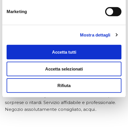
Un po' lungo nelle consegne estive, ma affidabile e
conveniente. Consigliatissimo per serietà e
Marketing
professionalità. Nel punto vendita ci si perde con la
stessa meraviglia degli occhi di un bambino in un
magazzino di giocattoli😍
Mostra dettagli
Accetta tutti
Simone Gasparoni
un mese fa
Accetta selezionati
★★★★★
Ottima esperienza d’acquisto. Comunicazione
Rifiuta
puntuale e cordiale, spedizione rapida e prodotti
effettivamente disponibili come indicato sul sito, senza
sorprese o ritardi. Servizio affidabile e professionale.
Negozio assolutamente consigliato, acqui..