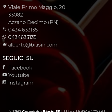
Viale Primo Maggio, 20
-
33082
-
Azzano Decimo (PN)
0434 633135
0434633135
alberto@biasin.com
SEGUICI SU
Facebook
Youtube
Instagram
2026©
Copyright: Biasin SRL
|
P.iva: IT01249220938
|