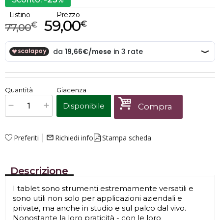
%
Listino
Prezzo
59,00
€
€
77,00
€
59,00
Quantità
Giacenza
x
1
Prezzo finale:
Disponibile
Compra
Preferiti
Richiedi info
Stampa scheda
mail_outline
Descrizione
I tablet sono strumenti estremamente versatili e
sono utili non solo per applicazioni aziendali e
private, ma anche in studio e sul palco dal vivo.
Nonostante la loro praticità - con le loro