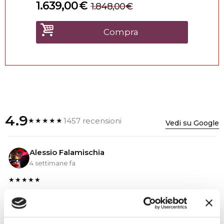
1.639,00
€
1.848,00
€
Compra
4.9
1457 recensioni
★★★★★
Vedi su Google
Alessio Falamischia
4 settimane fa
★★★★★
Ho acquistato un impianto Bose usato e ne sono
super soddisfatto. Professionalità e gentilezza da parte
dello staff. Attrezzatura di qualità e buoni prezzi.