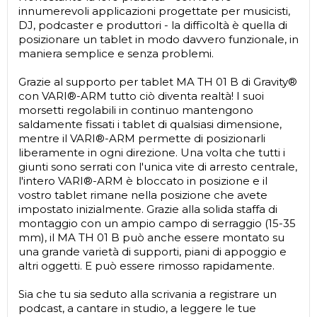
innumerevoli applicazioni progettate per musicisti,
DJ, podcaster e produttori - la difficoltà è quella di
posizionare un tablet in modo davvero funzionale, in
maniera semplice e senza problemi.
Grazie al supporto per tablet MA TH 01 B di Gravity®
con VARI®-ARM tutto ciò diventa realtà! I suoi
morsetti regolabili in continuo mantengono
saldamente fissati i tablet di qualsiasi dimensione,
mentre il VARI®-ARM permette di posizionarli
liberamente in ogni direzione. Una volta che tutti i
giunti sono serrati con l'unica vite di arresto centrale,
l'intero VARI®-ARM è bloccato in posizione e il
vostro tablet rimane nella posizione che avete
impostato inizialmente. Grazie alla solida staffa di
montaggio con un ampio campo di serraggio (15-35
mm), il MA TH 01 B può anche essere montato su
una grande varietà di supporti, piani di appoggio e
altri oggetti. E può essere rimosso rapidamente.
Sia che tu sia seduto alla scrivania a registrare un
podcast, a cantare in studio, a leggere le tue