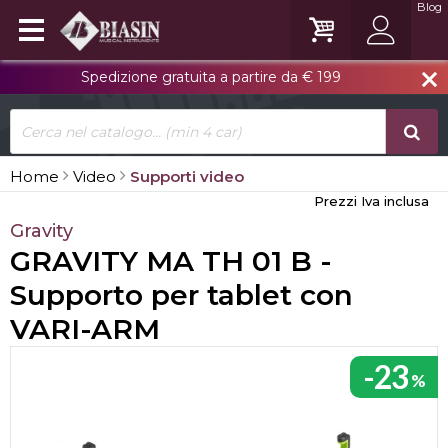
Blog
Spedizione gratuita a partire da € 199
close
Home
Video
Supporti video
Prezzi Iva inclusa
Gravity
GRAVITY MA TH 01 B -
Supporto per tablet con
VARI-ARM
-23
%