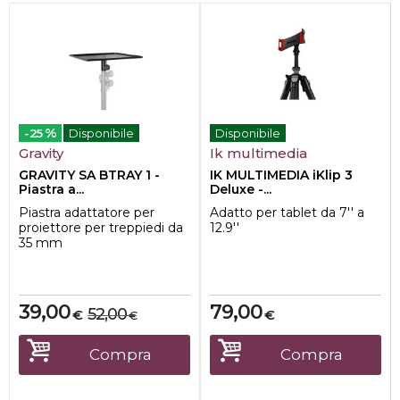
%
-25
Disponibile
Disponibile
Gravity
Ik multimedia
GRAVITY SA BTRAY 1 -
IK MULTIMEDIA iKlip 3
Piastra a...
Deluxe -...
Piastra adattatore per
Adatto per tablet da 7'' a
proiettore per treppiedi da
12.9''
35 mm
Multi-purpose tray, fits 35
mm diameter poles
39,00
79,00
52,00
€
€
€
Compra
Compra