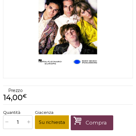
Prezzo
14,00
€
€
14,00
Quantità
Giacenza
x
1
Prezzo finale:
Su richiesta
Compra