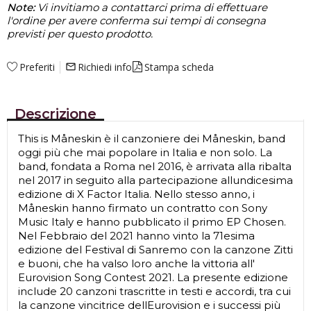
Note:
Vi invitiamo a contattarci prima di effettuare
l'ordine per avere conferma sui tempi di consegna
previsti per questo prodotto.
Preferiti
Richiedi info
Stampa scheda
mail_outline
Descrizione
This is Måneskin è il canzoniere dei Måneskin, band
oggi più che mai popolare in Italia e non solo. La
band, fondata a Roma nel 2016, è arrivata alla ribalta
nel 2017 in seguito alla partecipazione allundicesima
edizione di X Factor Italia. Nello stesso anno, i
Måneskin hanno firmato un contratto con Sony
Music Italy e hanno pubblicato il primo EP Chosen.
Nel Febbraio del 2021 hanno vinto la 71esima
edizione del Festival di Sanremo con la canzone Zitti
e buoni, che ha valso loro anche la vittoria all'
Eurovision Song Contest 2021. La presente edizione
include 20 canzoni trascritte in testi e accordi, tra cui
la canzone vincitrice dellEurovision e i successi più