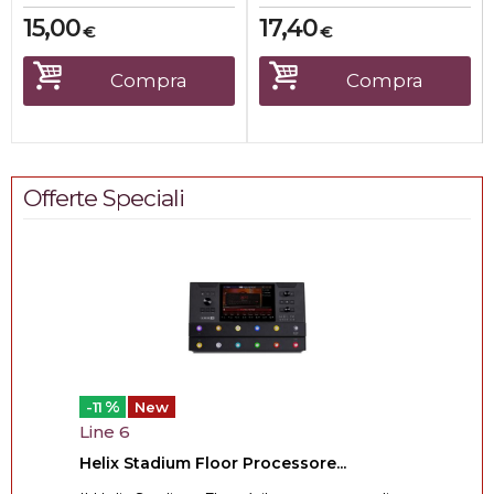
15,00
17,40
€
€
Compra
Compra
Offerte Speciali
%
-11
New
Line 6
Helix Stadium Floor Processore...