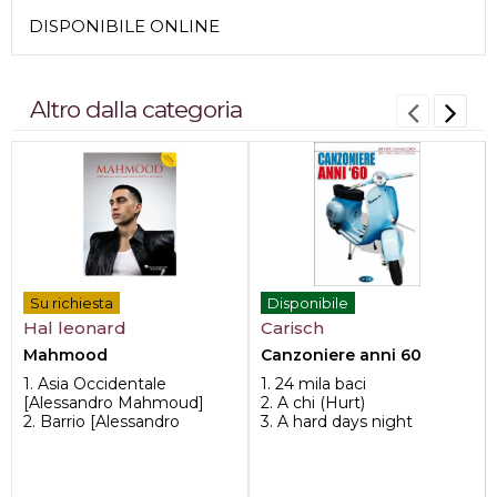
DISPONIBILE ONLINE
Altro dalla categoria
Su richiesta
Disponibile
Hal leonard
Carisch
Mahmood
Canzoniere anni 60
1. Asia Occidentale
1. 24 mila baci
[Alessandro Mahmoud]
2. A chi (Hurt)
2. Barrio [Alessandro
3. A hard days night
Mahmoud]
4. A la buena de Dios
3. Brividi [Alessandro
5. A salty dog<...
Mahmo...