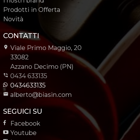
I nostri brand
Prodotti in Offerta
Novità
CONTATTI
Viale Primo Maggio, 20
-
33082
-
Azzano Decimo (PN)
0434 633135
0434633135
alberto@biasin.com
SEGUICI SU
Facebook
Youtube