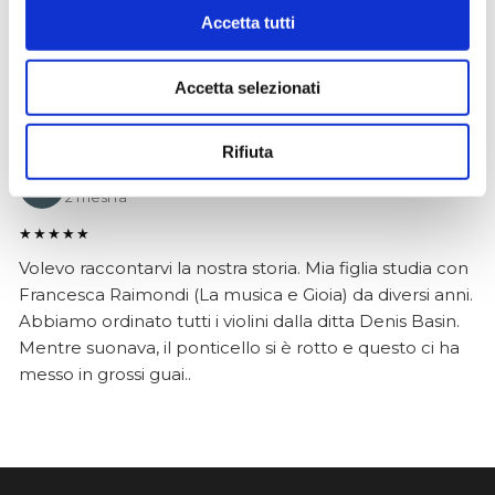
è arrivato in condizioni impeccabili, perfettamente
Accetta tutti
imballato e conforme alla descrizione. Il negozio si è
dimostrato serio e professionale,..
Accetta selezionati
Rifiuta
Anna Prokhorova
2 mesi fa
★★★★★
Volevo raccontarvi la nostra storia. Mia figlia studia con
Francesca Raimondi (La musica e Gioia) da diversi anni.
Abbiamo ordinato tutti i violini dalla ditta Denis Basin.
Mentre suonava, il ponticello si è rotto e questo ci ha
messo in grossi guai..