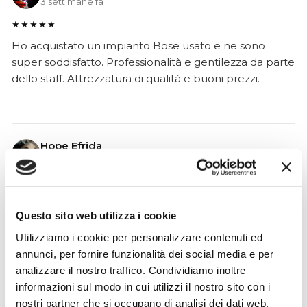
3 settimane fa
★★★★★
Ho acquistato un impianto Bose usato e ne sono
super soddisfatto. Professionalità e gentilezza da parte
dello staff. Attrezzatura di qualità e buoni prezzi.
Hope Efrida
2 mesi fa
★★★★★
Ho acquistato un contrabbasso elettrico Stanzani, un
Questo sito web utilizza i cookie
microfono professionale, amplificatore, cuffie, aste e
cavi vari come regali per il mio compagno. Lo
Utilizziamo i cookie per personalizzare contenuti ed
strumento è a dir poco meraviglioso e il resto dei
annunci, per fornire funzionalità dei social media e per
prodotti è di alto livello. I venditori son..
analizzare il nostro traffico. Condividiamo inoltre
informazioni sul modo in cui utilizzi il nostro sito con i
nostri partner che si occupano di analisi dei dati web,