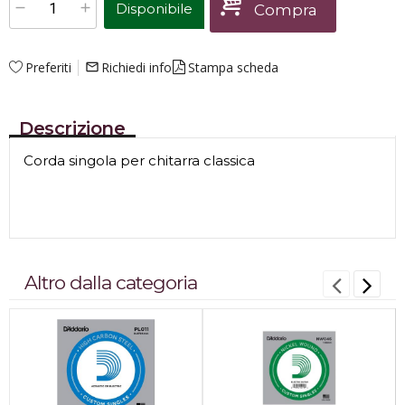
Disponibile
Compra
Preferiti
Richiedi info
Stampa scheda
mail_outline
Descrizione
Corda singola per chitarra classica
Altro dalla categoria