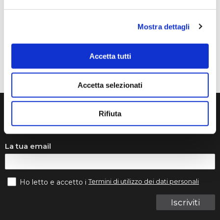
Volevo raccontarvi la nostra storia. Mia figlia studia con
Francesca Raimondi (La musica e Gioia) da diversi anni.
Mostra dettagli
Abbiamo ordinato tutti i violini dalla ditta Denis Basin.
Mentre suonava, il ponticello si è rotto e questo ci ha
messo in grossi guai..
Accetta tutti
Accetta selezionati
Rifiuta
Iscriviti alla nostra newsletters
La tua email
Termini di utilizzo dei dati personali
Ho letto e accetto i
Iscriviti