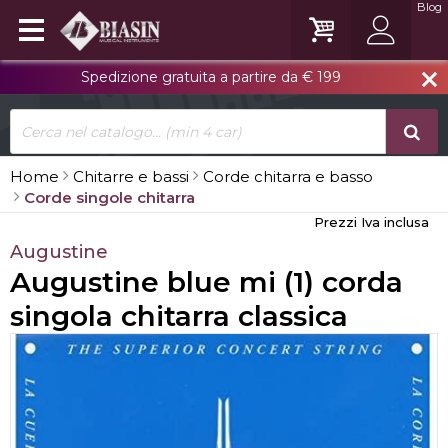
Blog
Spedizione gratuita a partire da € 199
close
Home
Chitarre e bassi
Corde chitarra e basso
Corde singole chitarra
Prezzi Iva inclusa
Augustine
Augustine blue mi (1) corda
singola chitarra classica