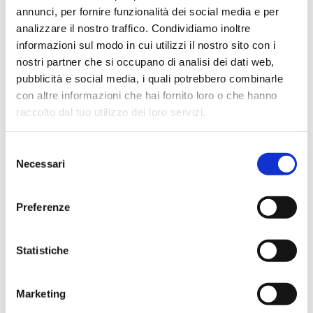
annunci, per fornire funzionalità dei social media e per
analizzare il nostro traffico. Condividiamo inoltre
informazioni sul modo in cui utilizzi il nostro sito con i
nostri partner che si occupano di analisi dei dati web,
Ciro Pio Donnarumma
pubblicità e social media, i quali potrebbero combinarle
4 mesi fa
con altre informazioni che hai fornito loro o che hanno
★★★★★
raccolto dal tuo utilizzo dei loro servizi.
Ho acquistato un Selmer Super Action 80 serie I da
Biasin e sono rimasto davvero super soddisfatto. Il sax
Selezione
è arrivato in condizioni impeccabili, perfettamente
Necessari
del
imballato e conforme alla descrizione. Il negozio si è
consenso
dimostrato serio e professionale,..
Preferenze
Statistiche
Anna Prokhorova
2 mesi fa
Marketing
★★★★★