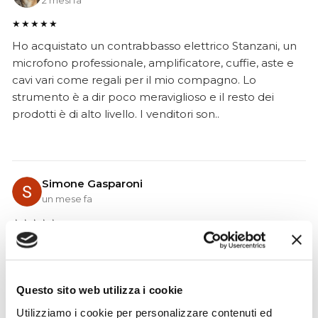
★★★★★
Ho acquistato un contrabbasso elettrico Stanzani, un
microfono professionale, amplificatore, cuffie, aste e
cavi vari come regali per il mio compagno. Lo
strumento è a dir poco meraviglioso e il resto dei
prodotti è di alto livello. I venditori son..
Simone Gasparoni
un mese fa
★★★★★
Ottima esperienza d’acquisto. Comunicazione
puntuale e cordiale, spedizione rapida e prodotti
effettivamente disponibili come indicato sul sito, senza
Questo sito web utilizza i cookie
sorprese o ritardi. Servizio affidabile e professionale.
Negozio assolutamente consigliato, acqui..
Utilizziamo i cookie per personalizzare contenuti ed