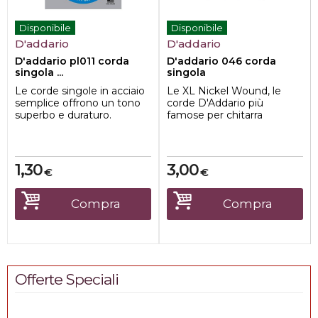
Disponibile
Disponibile
D'addario
D'addario
D'addario pl011 corda
D'addario 046 corda
singola ...
singola
Le corde singole in acciaio
Le XL Nickel Wound, le
semplice offrono un tono
corde D'Addario più
superbo e duraturo.
famose per chitarra
Possono essere usati
elettrica, hanno un'anima
come corde di ri...
esagonale in acciaio...
1,30
3,00
€
€
Compra
Compra
Offerte Speciali