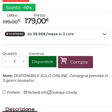
-10
Sconto:
%
Listino
Prezzo
179,00
€
€
199,00
€
179,00
Quantità
Giacenza
x
1
Prezzo finale:
Disponibile
Compra
Note:
DISPONIBILE SOLO ONLINE. Consegna prevista in
3 giorni lavorativi.
Preferiti
Richiedi info
Stampa scheda
mail_outline
Descrizione