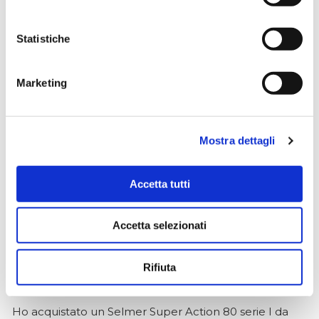
Statistiche
Simone Gasparoni
un mese fa
Marketing
★★★★★
Ottima esperienza d’acquisto. Comunicazione
puntuale e cordiale, spedizione rapida e prodotti
Mostra dettagli
effettivamente disponibili come indicato sul sito, senza
sorprese o ritardi. Servizio affidabile e professionale.
Negozio assolutamente consigliato, acqui..
Accetta tutti
Accetta selezionati
Ciro Pio Donnarumma
4 mesi fa
Rifiuta
★★★★★
Ho acquistato un Selmer Super Action 80 serie I da