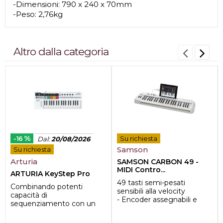
-Dimensioni: 790 x 240 x 70mm
-Peso: 2,76kg
Altro dalla categoria
%
-16
Su richiesta
Dal
:
20/08/2026
Samson
Su richiesta
Arturia
SAMSON CARBON 49 -
MIDI Contro...
ARTURIA KeyStep Pro
49 tasti semi-pesati
Combinando potenti
sensibili alla velocity
capacità di
- Encoder assegnabili e
sequenziamento con un
slider volume
keybed sensibile alla
- Gestisce fino...
velocità a 37 tasti e