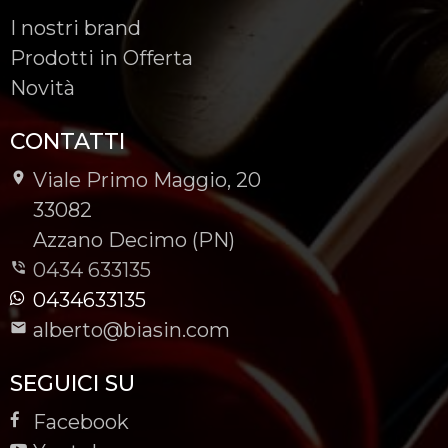
I nostri brand
Prodotti in Offerta
Novità
CONTATTI
Viale Primo Maggio, 20
-
33082
-
Azzano Decimo (PN)
0434 633135
0434633135
alberto@biasin.com
SEGUICI SU
Facebook