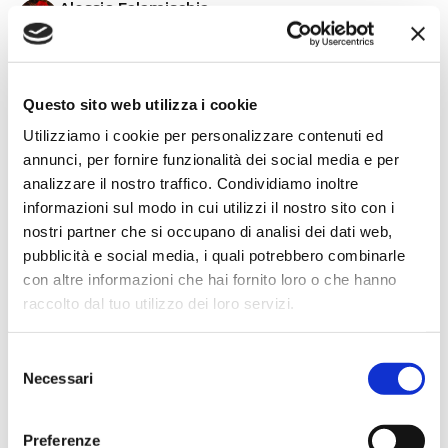
Alessio Falamischia
3 settimane fa
★★★★★
Ho acquistato un impianto Bose usato e ne sono
Questo sito web utilizza i cookie
super soddisfatto. Professionalità e gentilezza da parte
Utilizziamo i cookie per personalizzare contenuti ed
dello staff. Attrezzatura di qualità e buoni prezzi.
annunci, per fornire funzionalità dei social media e per
analizzare il nostro traffico. Condividiamo inoltre
informazioni sul modo in cui utilizzi il nostro sito con i
nostri partner che si occupano di analisi dei dati web,
Hope Efrida
pubblicità e social media, i quali potrebbero combinarle
2 mesi fa
con altre informazioni che hai fornito loro o che hanno
★★★★★
raccolto dal tuo utilizzo dei loro servizi.
Ho acquistato un contrabbasso elettrico Stanzani, un
microfono professionale, amplificatore, cuffie, aste e
Selezione
cavi vari come regali per il mio compagno. Lo
Necessari
del
strumento è a dir poco meraviglioso e il resto dei
consenso
prodotti è di alto livello. I venditori son..
Preferenze