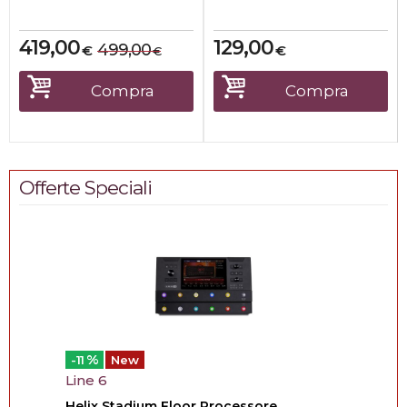
aftertouch,...
419,00
129,00
499,00
€
€
€
Compra
Compra
Offerte Speciali
%
-11
New
Line 6
Helix Stadium Floor Processore...