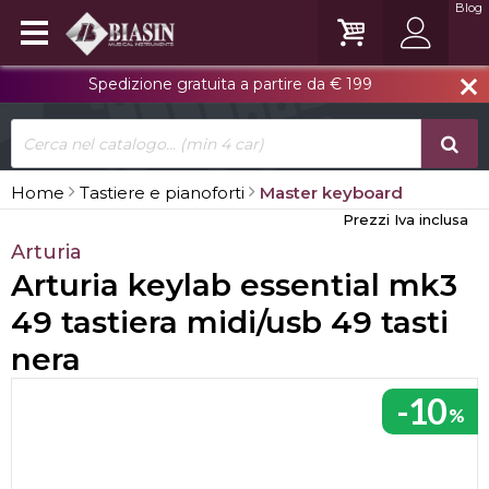
Blog
Spedizione gratuita a partire da € 199
close
Home
Tastiere e pianoforti
Master keyboard
Prezzi Iva inclusa
Arturia
Arturia keylab essential mk3
49 tastiera midi/usb 49 tasti
nera
-10
%