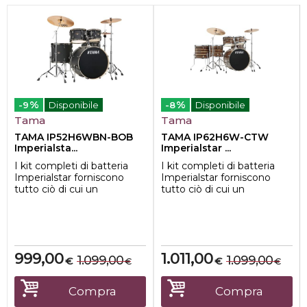
%
%
-9
Disponibile
-8
Disponibile
Tama
Tama
TAMA IP52H6WBN-BOB
TAMA IP62H6W-CTW
Imperialsta...
Imperialstar ...
I kit completi di batteria
I kit completi di batteria
Imperialstar forniscono
Imperialstar forniscono
tutto ciò di cui un
tutto ciò di cui un
batterista ha bisogno ad un
batterista ha bisogno ad un
prezzo acc...
prezzo acc...
999,00
1.011,00
1.099,00
1.099,00
€
€
€
€
Compra
Compra