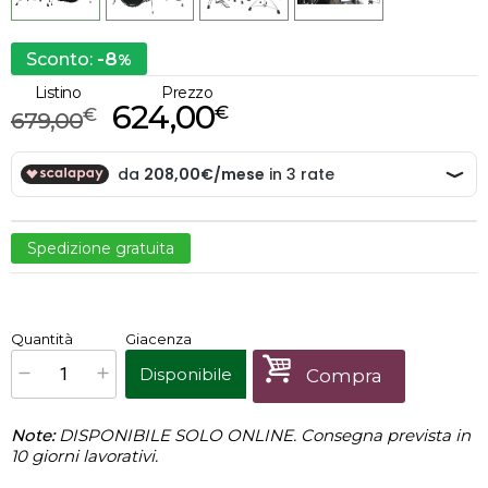
-8
Sconto:
%
Listino
Prezzo
624,00
€
€
679,00
Spedizione gratuita
€
624,00
Quantità
Giacenza
x
1
Prezzo finale:
Disponibile
Compra
Note:
DISPONIBILE SOLO ONLINE. Consegna prevista in
10 giorni lavorativi.