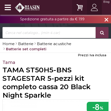
Blog
Spedizione gratuita a partire da € 199
close
Home
Batterie
Batterie acustiche
Batterie set completi
Prezzi Iva inclusa
Tama
TAMA ST50H5-BNS
STAGESTAR 5-pezzi kit
completo cassa 20 Black
Night Sparkle
-8
%