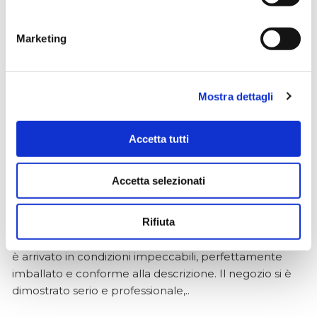
★★★★★
Ottima esperienza d’acquisto. Comunicazione
Marketing
puntuale e cordiale, spedizione rapida e prodotti
effettivamente disponibili come indicato sul sito, senza
sorprese o ritardi. Servizio affidabile e professionale.
Negozio assolutamente consigliato, acqui..
Mostra dettagli
Accetta tutti
Ciro Pio Donnarumma
4 mesi fa
Accetta selezionati
★★★★★
Rifiuta
Ho acquistato un Selmer Super Action 80 serie I da
Biasin e sono rimasto davvero super soddisfatto. Il sax
è arrivato in condizioni impeccabili, perfettamente
imballato e conforme alla descrizione. Il negozio si è
dimostrato serio e professionale,..