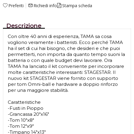
Preferiti
Richiedi info
Stampa scheda
mail_outline
Descrizione
Con oltre 40 anni di esperienza, TAMA sa cosa
vogliono veramente i batteristi. Ecco perché TAMA
ha il set di cui hai bisogno, che desideri e che puoi
permetterti, non importa da quanto tempo suoni la
batteria o con quale budget devi lavorare. Ora
TAMA ha lanciato il kit conveniente per incorporare
molte caratteristiche interessanti: STAGESTAR. Il
nuovo kit STAGESTAR viene fornito con supporto
per tom Omni-ball e hardware a doppio rinforzo
per una maggiore stabilità.
Caratteristiche
-Fusti in Pioppo
-Grancassa 20"x16"
-Tom 10"x8"
-Tom 12"x9"
-Timpano 14"x13"