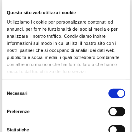
dello staff. Attrezzatura di qualità e buoni prezzi.
Questo sito web utilizza i cookie
Utilizziamo i cookie per personalizzare contenuti ed
annunci, per fornire funzionalità dei social media e per
Hope Efrida
analizzare il nostro traffico. Condividiamo inoltre
2 mesi fa
informazioni sul modo in cui utilizzi il nostro sito con i
nostri partner che si occupano di analisi dei dati web,
★★★★★
pubblicità e social media, i quali potrebbero combinarle
Ho acquistato un contrabbasso elettrico Stanzani, un
con altre informazioni che hai fornito loro o che hanno
microfono professionale, amplificatore, cuffie, aste e
raccolto dal tuo utilizzo dei loro servizi.
cavi vari come regali per il mio compagno. Lo
strumento è a dir poco meraviglioso e il resto dei
Selezione
prodotti è di alto livello. I venditori son..
Necessari
del
consenso
Preferenze
Simone Gasparoni
un mese fa
Statistiche