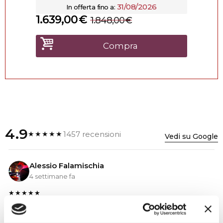
31/08/2026
In offerta fino a:
1.639,00
€
1.848,00
€
Compra
4.9
1457 recensioni
★★★★★
Vedi su Google
Alessio Falamischia
4 settimane fa
★★★★★
Ho acquistato un impianto Bose usato e ne sono
super soddisfatto. Professionalità e gentilezza da parte